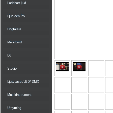
Laddbart ljud
Ljud och PA
Högtalare
Mixerbord
DJ
Studio
Ljus/Laser/LED/ DMX
Musikinstrument
Uthyrning