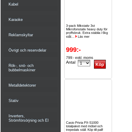
Kabel
Karaoke
3-pack Mikstativ 3st
Mikrofonstativ heavy duty för
proffsbruk. Extra stabila i 6kg
Reklamskyltar
stål....
Läs mer
999:-
Övrigt och reservdelar
799:- exkl. moms
Antal
Rök-, snö- och
bubbelmaskiner
Metalldetektorer
Stativ
Inverters,
Strömförsörjning och El
Casio Privia PX-S1000
totalpaket med möbel och
trepedals ställ. Köp till pall!