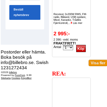
Receiver 2x200W RMS, FM-
radio, Blåtand, USB-spelare,
Mixer, Karaoke, Trådlös
Fjärrkontroll,...
Läs mer
2 995:-
2 396:- exkl. moms
FRAKTFRITT!
Antal
Postorder eller hämta.
Boka besök på
info@billebro.se. Swish
1231272434
REA:
©2026
billebro
Powered by
FozzCom
9.99
Sitekarta
Cookies
Köpvillkor