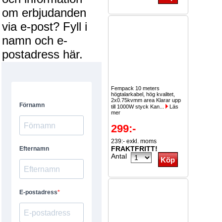
om erbjudanden
via e-post? Fyll i
namn och e-
postadress här.
Fempack 10 meters
högtalarkabel, hög kvalitet,
2x0.75kvmm area Klarar upp
till 1000W styck Kan...
Läs
mer
299:-
239:- exkl. moms
FRAKTFRITT!
Antal