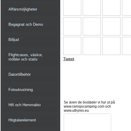
Affärsmöjligheter
Begagnat och Demo
Billjud
Flightcases, väskor,
Tweet
möbler och stativ
Datortillbehör
Fotoutrustning
Se även de bostäder vi hyr ut på
Hifi och Hemmabio
www.ramsjocamping.com och
www.uthyres.eu
Högtalarelement