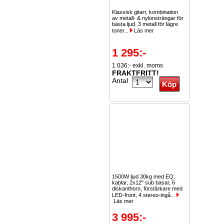
Klassisk gitarr, kombination
av metall- & nylonsträngar för
bästa ljud. 3 metall för lägre
toner...
Läs mer
1 295:-
1 036:- exkl. moms
FRAKTFRITT!
Antal
1500W ljud 30kg med EQ,
kablar, 2x12" sub basar, 6
diskanthorn, förstärkare med
LED-front, 4 stereo-ingå...
Läs mer
3 995:-