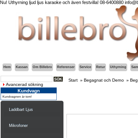
Nu! Uthyrning ljud ljus karaoke och även festvilla! 08-6400880 info@
Hem
Kassan
Om Billebro
Referenser
Service
Retur
Uthyrning
Sama
Start
»
Begagnat och Demo
»
Beg
Avancerad sökning
Kundvagn
Kundvagnen är tom!
Laddbart Ljus
Mikrofoner