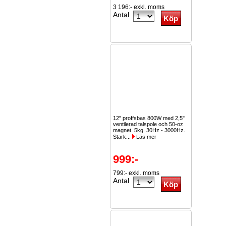
3 196:- exkl. moms
Antal
12" proffsbas 800W med 2,5"
ventilerad talspole och 50-oz
magnet. 5kg. 30Hz - 3000Hz.
Stark...
Läs mer
999:-
799:- exkl. moms
Antal