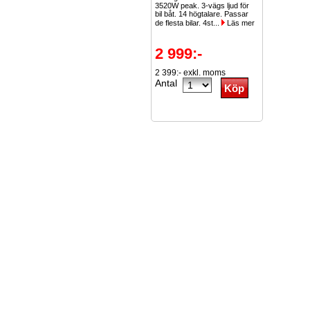
3520W peak. 3-vägs ljud för
bil båt. 14 högtalare. Passar
de flesta bilar. 4st...
Läs mer
2 999:-
2 399:- exkl. moms
Antal