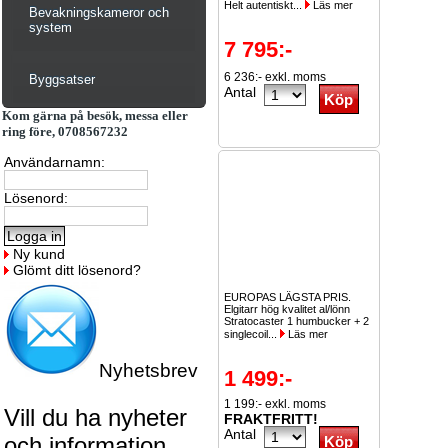
Helt autentiskt...
Läs mer
Bevakningskameror och
system
7 795:-
6 236:- exkl. moms
Byggsatser
Antal
Kom gärna på besök, messa eller
ring före, 0708567232
Användarnamn:
Lösenord:
Ny kund
Glömt ditt lösenord?
EUROPAS LÄGSTA PRIS.
Elgitarr hög kvalitet al/lönn
Stratocaster 1 humbucker + 2
singlecoil...
Läs mer
Nyhetsbrev
1 499:-
1 199:- exkl. moms
Vill du ha nyheter
FRAKTFRITT!
Antal
och information