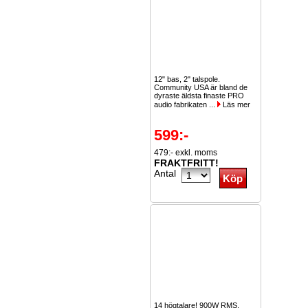
12" bas, 2" talspole.
Community USA är bland de
dyraste äldsta finaste PRO
audio fabrikaten ...
Läs mer
599:-
479:- exkl. moms
FRAKTFRITT!
Antal
14 högtalare! 900W RMS.