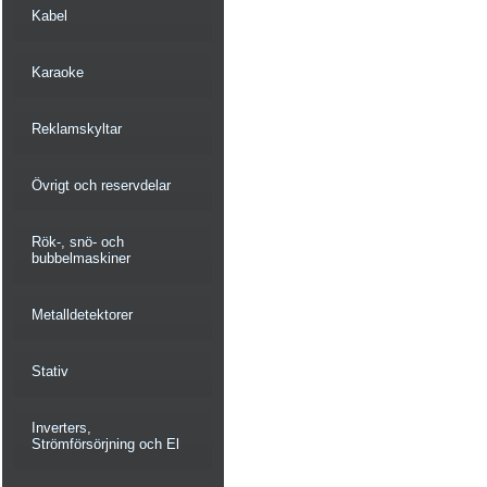
Kabel
Karaoke
Reklamskyltar
Övrigt och reservdelar
Rök-, snö- och
bubbelmaskiner
Metalldetektorer
Stativ
Inverters,
Strömförsörjning och El