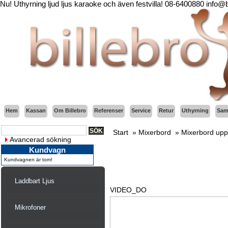
Nu! Uthyrning ljud ljus karaoke och även festvilla! 08-6400880 info@
Hem
Kassan
Om Billebro
Referenser
Service
Retur
Uthyrning
Sama
Start
»
Mixerbord
»
Mixerbord upp 
Avancerad sökning
Kundvagn
Kundvagnen är tom!
Laddbart Ljus
VIDEO_DO
Mikrofoner