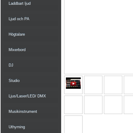
Laddbart ljud
Ljud och PA
Högtalare
Mixerbord
DJ
Studio
Ljus/Laser/LED/ DMX
Musikinstrument
Uthyrning