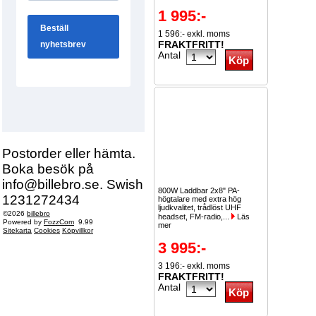
1 995:-
1 596:- exkl. moms
FRAKTFRITT!
Antal
Postorder eller hämta.
Boka besök på
info@billebro.se. Swish
800W Laddbar 2x8" PA-
1231272434
högtalare med extra hög
ljudkvalitet, trådlöst UHF
©2026
billebro
headset, FM-radio,...
Läs
Powered by
FozzCom
9.99
mer
Sitekarta
Cookies
Köpvillkor
3 995:-
3 196:- exkl. moms
FRAKTFRITT!
Antal