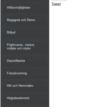
Tweet
Affärsmöjligheter
Begagnat och Demo
Billjud
Flightcases, väskor,
möbler och stativ
Datortillbehör
Fotoutrustning
Hifi och Hemmabio
Högtalarelement