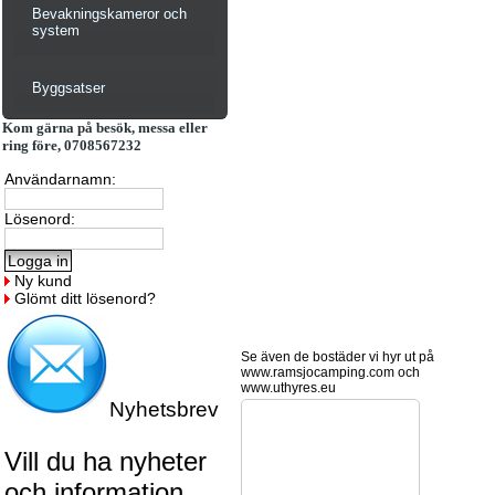
Bevakningskameror och
system
Byggsatser
Kom gärna på besök, messa eller
ring före, 0708567232
Användarnamn:
Lösenord:
Ny kund
Glömt ditt lösenord?
Se även de bostäder vi hyr ut på
www.ramsjocamping.com och
www.uthyres.eu
Nyhetsbrev
Vill du ha nyheter
och information