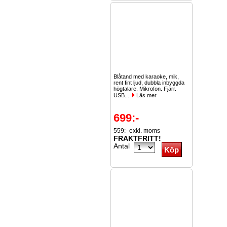
Blåtand med karaoke, mik,
rent fint ljud, dubbla inbyggda
högtalare. Mikrofon. Fjärr.
USB....
Läs mer
699:-
559:- exkl. moms
FRAKTFRITT!
Antal