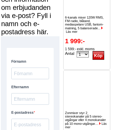
om erbjudanden
via e-post? Fyll i
6-kanals mixer 120W RMS,
FM-radio, blåtand,
namn och e-
mediaspelare USB, fantom-
matning, 5 balanserade...
postadress här.
Läs mer
1 999:-
1 599:- exkl. moms
Antal
Zonmixer styr 2
stereokanaler på 5 stereo-
utgångar eller 4 monokanaler
på 10 mono-utgångar....
Läs
mer