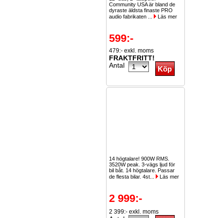
Community USA är bland de
dyraste äldsta finaste PRO
audio fabrikaten ...
Läs mer
599:-
479:- exkl. moms
FRAKTFRITT!
Antal
14 högtalare! 900W RMS.
3520W peak. 3-vägs ljud för
bil båt. 14 högtalare. Passar
de flesta bilar. 4st...
Läs mer
2 999:-
2 399:- exkl. moms