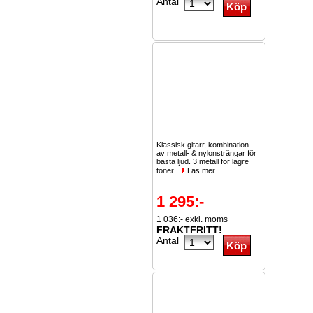
Antal
Klassisk gitarr, kombination
av metall- & nylonsträngar för
bästa ljud. 3 metall för lägre
toner...
Läs mer
1 295:-
1 036:- exkl. moms
FRAKTFRITT!
Antal