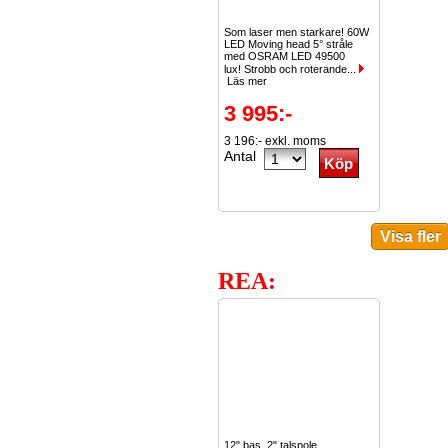
Som laser men starkare! 60W
LED Moving head 5° stråle
med OSRAM LED 49500
lux! Strobb och roterande...
Läs mer
3 995:-
3 196:- exkl. moms
Antal
REA:
12" bas, 2" talspole.