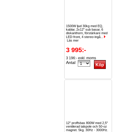
1500W ljud 30kg med EQ,
kablar, 2x12" sub basar, 6
diskanthorn, förstärkare med
LED-front, 4 stereo-ingå...
Läs mer
3 995:-
3 196:- exkl. moms
Antal
12" proffsbas 800W med 2,5"
ventilerad talspole och 50-oz
magnet. 5kg. 30Hz - 3000Hz.