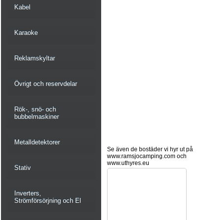
Kabel
Karaoke
Reklamskyltar
Övrigt och reservdelar
Rök-, snö- och
bubbelmaskiner
Metalldetektorer
Se även de bostäder vi hyr ut på
www.ramsjocamping.com och
www.uthyres.eu
Stativ
Inverters,
Strömförsörjning och El