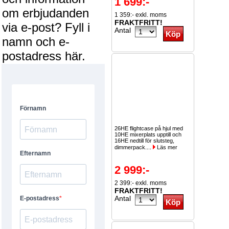
1 699:-
om erbjudanden
1 359:- exkl. moms
FRAKTFRITT!
via e-post? Fyll i
Antal
namn och e-
postadress här.
26HE flightcase på hjul med
10HE mixerplats upptill och
16HE nedtill för slutsteg,
dimmerpack....
Läs mer
2 999:-
2 399:- exkl. moms
FRAKTFRITT!
Antal