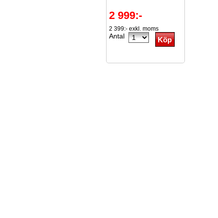
2 999:-
2 399:- exkl. moms
Antal