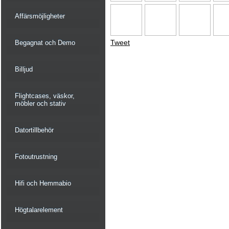
Affärsmöjligheter
Tweet
Begagnat och Demo
Billjud
Flightcases, väskor,
möbler och stativ
Datortillbehör
Fotoutrustning
Hifi och Hemmabio
Högtalarelement