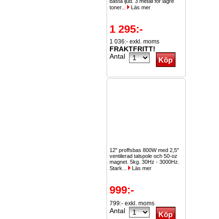
bästa ljud. 3 metall för lägre
toner...
Läs mer
1 295:-
1 036:- exkl. moms
FRAKTFRITT!
Antal
12" proffsbas 800W med 2,5"
ventilerad talspole och 50-oz
magnet. 5kg. 30Hz - 3000Hz.
Stark...
Läs mer
999:-
799:- exkl. moms
Antal