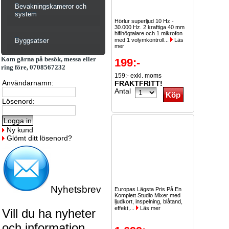
Bevakningskameror och
system
Hörlur superljud 10 Hz -
30.000 Hz. 2 kraftiga 40 mm
hifihögtalare och 1 mikrofon
Byggsatser
med 1 volymkontroll...
Läs
mer
Kom gärna på besök, messa eller
199:-
ring före, 0708567232
159:- exkl. moms
Användarnamn:
FRAKTFRITT!
Antal
Lösenord:
Ny kund
Glömt ditt lösenord?
Nyhetsbrev
Europas Lägsta Pris På En
Komplett Studio Mixer med
ljudkort, inspelning, blåtand,
effekt,...
Läs mer
Vill du ha nyheter
och information