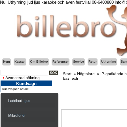
Nu! Uthyrning ljud ljus karaoke och även festvilla! 08-6400880 info@
Hem
Kassan
Om Billebro
Referenser
Service
Retur
Uthyrning
Sama
Start
»
Högtalare
»
IP-godkända hö
Avancerad sökning
bas, extr
Kundvagn
Kundvagnen är tom!
Laddbart Ljus
Mikrofoner