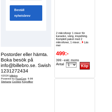
2 mikrofoner 1 mixer för
karaoke, sång, inspelning.
Komplett paket med 2
mikrofoner, 1 mixer...
Läs
mer
499:-
Postorder eller hämta.
Boka besök på
399:- exkl. moms
Antal
info@billebro.se. Swish
1231272434
©2026
billebro
Powered by
FozzCom
9.99
Sitekarta
Cookies
Köpvillkor