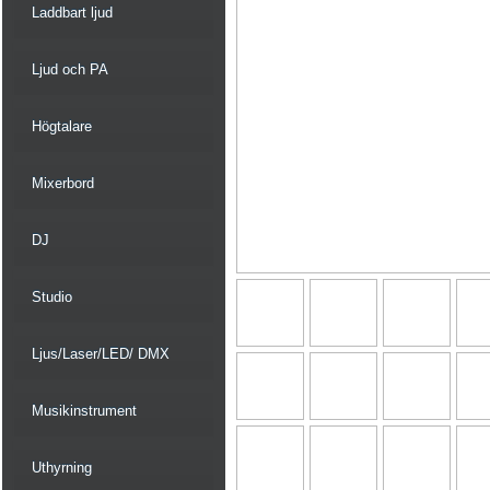
Laddbart ljud
Ljud och PA
Högtalare
Mixerbord
DJ
Studio
Ljus/Laser/LED/ DMX
Musikinstrument
Uthyrning