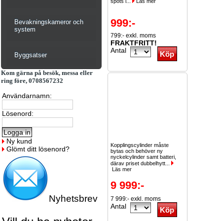
spots i...
Läs mer
999:-
Bevakningskameror och
system
799:- exkl. moms
FRAKTFRITT!
Antal
Byggsatser
Kom gärna på besök, messa eller
ring före, 0708567232
Användarnamn:
Lösenord:
Ny kund
Kopplingscylinder måste
Glömt ditt lösenord?
bytas och behöver ny
nyckelcylinder samt batteri,
därav priset dubbelhytt...
Läs mer
9 999:-
Nyhetsbrev
7 999:- exkl. moms
Antal