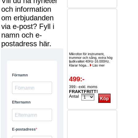
Vill du ha nyheter
och information
om erbjudanden
via e-post? Fyll i
namn och e-
postadress här.
Mikrofon för instrument,
trummor och sång, extra hög
ljudkvalitet 40Hz-16.000Hz.
Klarar höga...
Läs mer
499:-
399:- exkl. moms
FRAKTFRITT!
Antal