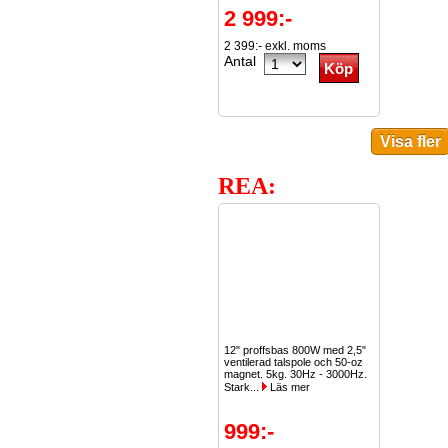
2 999:-
2 399:- exkl. moms
Antal
REA:
12" proffsbas 800W med 2,5"
ventilerad talspole och 50-oz
magnet. 5kg. 30Hz - 3000Hz.
Stark...
Läs mer
999:-