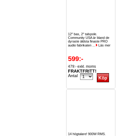
12" bas, 2" talspole.
Community USA är bland de
dyraste äldsta finaste PRO
audio fabrikaten ...
Läs mer
599:-
479:- exkl. moms
FRAKTFRITT!
Antal
14 högtalare! 900W RMS.