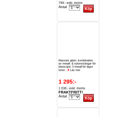
799:- exkl. moms
Antal
Klassisk gitarr, kombination
av metall- & nylonsträngar för
bästa ljud. 3 metall för lägre
toner...
Läs mer
1 295:-
1 036:- exkl. moms
FRAKTFRITT!
Antal