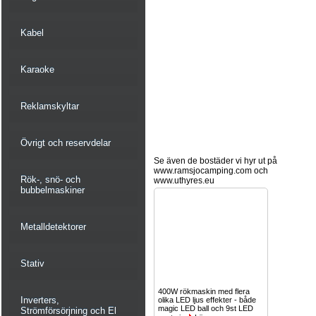
Kabel
Karaoke
Reklamskyltar
Övrigt och reservdelar
Se även de bostäder vi hyr ut på
www.ramsjocamping.com och
Rök-, snö- och
www.uthyres.eu
bubbelmaskiner
Metalldetektorer
Stativ
400W rökmaskin med flera
Inverters,
olika LED ljus effekter - både
magic LED ball och 9st LED
Strömförsörjning och El