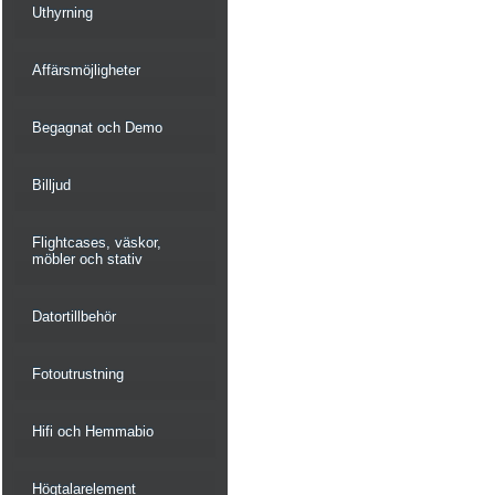
Uthyrning
Affärsmöjligheter
Begagnat och Demo
Billjud
Flightcases, väskor,
möbler och stativ
Datortillbehör
Fotoutrustning
Hifi och Hemmabio
Högtalarelement