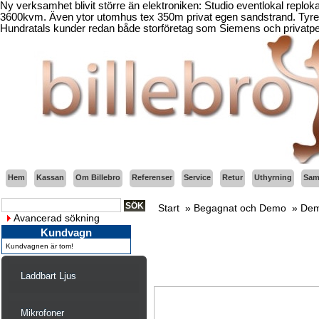
Ny verksamhet blivit större än elektroniken: Studio eventlokal replo
3600kvm. Även ytor utomhus tex 350m privat egen sandstrand. Tyresö
Hundratals kunder redan både storföretag som Siemens och privatper
Hem
Kassan
Om Billebro
Referenser
Service
Retur
Uthyrning
Sama
Start
»
Begagnat och Demo
»
Dem
Avancerad sökning
Kundvagn
Kundvagnen är tom!
Laddbart Ljus
Mikrofoner