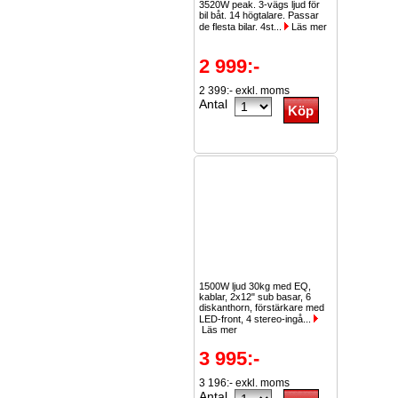
3520W peak. 3-vägs ljud för
bil båt. 14 högtalare. Passar
de flesta bilar. 4st...
Läs mer
2 999:-
2 399:- exkl. moms
Antal
1500W ljud 30kg med EQ,
kablar, 2x12" sub basar, 6
diskanthorn, förstärkare med
LED-front, 4 stereo-ingå...
Läs mer
3 995:-
3 196:- exkl. moms
Antal