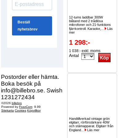
12-tums laddbar 300W
blåtand med 2 trådlösa
mikrofoner och 21-funktions
fjärrkontroll. Karaoke,...
Läs
mer
1 298:-
1 038:- exkl. moms
Antal
Postorder eller hämta.
Boka besök på
info@billebro.se. Swish
1231272434
©2026
billebro
Powered by
FozzCom
9.99
Sitekarta
Cookies
Köpvillkor
Handtillverkad vintage grön
elgitarr, rörförstärkare 40W
och stämapparat. Elgitarr från
England...
Läs mer