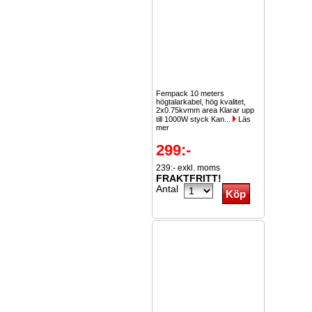
Fempack 10 meters
högtalarkabel, hög kvalitet,
2x0.75kvmm area Klarar upp
till 1000W styck Kan...
Läs
mer
299:-
239:- exkl. moms
FRAKTFRITT!
Antal