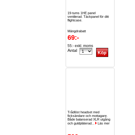
19-tums 1HE panel
ventilerad. Täckpanel för ditt
flightcase.
Mängdrabatt
69:-
2st -10%
55:- exkl. moms
5st...
Läs mer
Antal
Trådlöst headset med
ficksändare och mottagare.
Både balanserad XLR utgång
och guldpläterad...
Läs mer