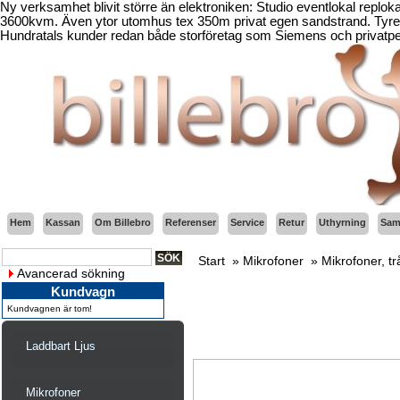
Ny verksamhet blivit större än elektroniken: Studio eventlokal replo
3600kvm. Även ytor utomhus tex 350m privat egen sandstrand. Tyresö
Hundratals kunder redan både storföretag som Siemens och privatper
Hem
Kassan
Om Billebro
Referenser
Service
Retur
Uthyrning
Sama
Start
»
Mikrofoner
»
Mikrofoner, t
Avancerad sökning
Kundvagn
Kundvagnen är tom!
Laddbart Ljus
Mikrofoner