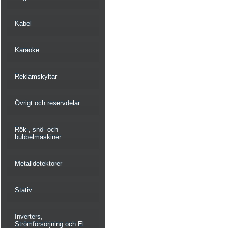
Kabel
Karaoke
Reklamskyltar
Övrigt och reservdelar
Rök-, snö- och
bubbelmaskiner
Metalldetektorer
Stativ
Inverters,
Strömförsörjning och El