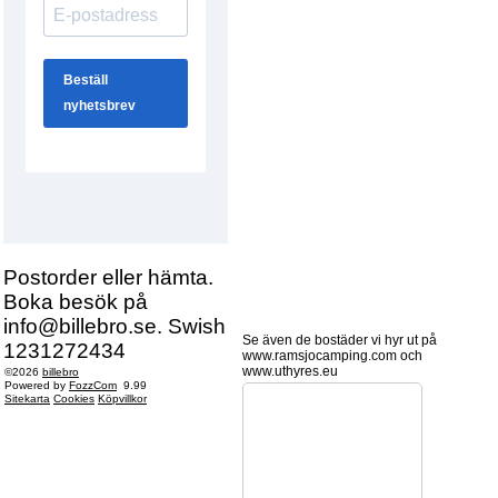
Postorder eller hämta.
Boka besök på
info@billebro.se. Swish
Se även de bostäder vi hyr ut på
1231272434
www.ramsjocamping.com och
www.uthyres.eu
©2026
billebro
Powered by
FozzCom
9.99
Sitekarta
Cookies
Köpvillkor