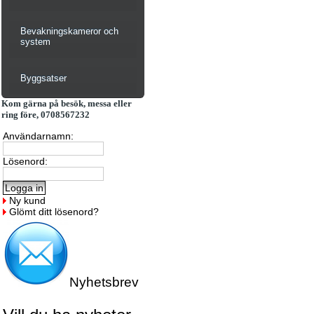
Bevakningskameror och
system
Byggsatser
Kom gärna på besök, messa eller
ring före, 0708567232
Användarnamn:
Lösenord:
Ny kund
Glömt ditt lösenord?
Nyhetsbrev