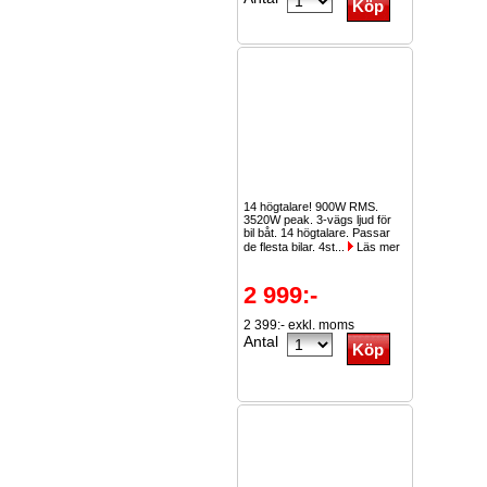
14 högtalare! 900W RMS.
3520W peak. 3-vägs ljud för
bil båt. 14 högtalare. Passar
de flesta bilar. 4st...
Läs mer
2 999:-
2 399:- exkl. moms
Antal