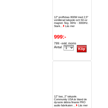
12" proffsbas 800W med 2,5"
ventilerad talspole och 50-oz
magnet. 5kg. 30Hz - 3000Hz.
Stark...
Läs mer
999:-
799:- exkl. moms
Antal
12" bas, 2" talspole.
Community USA är bland de
dyraste äldsta finaste PRO
audio fabrikaten ...
Läs mer