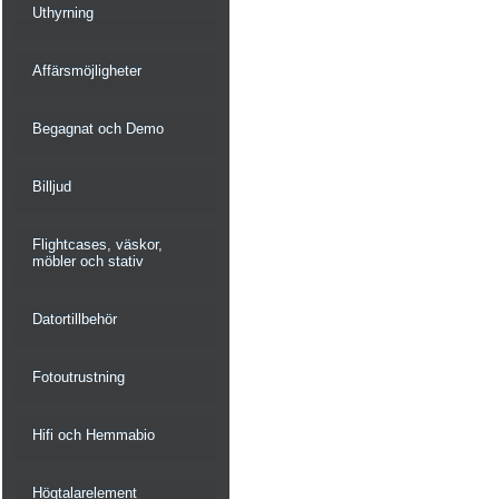
Uthyrning
Affärsmöjligheter
Begagnat och Demo
Billjud
Flightcases, väskor,
möbler och stativ
Datortillbehör
Fotoutrustning
Hifi och Hemmabio
Högtalarelement