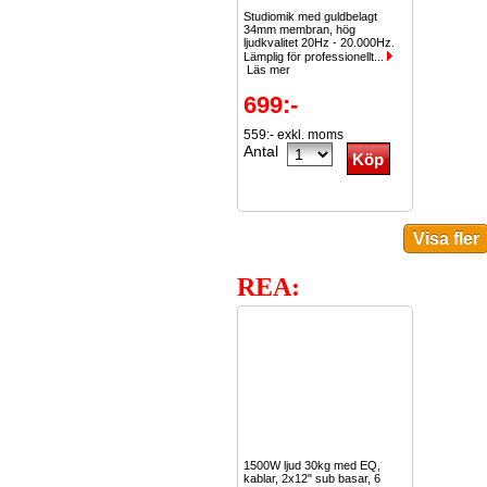
Studiomik med guldbelagt
34mm membran, hög
ljudkvalitet 20Hz - 20.000Hz.
Lämplig för professionellt...
Läs mer
699:-
559:- exkl. moms
Antal
REA:
1500W ljud 30kg med EQ,
kablar, 2x12" sub basar, 6