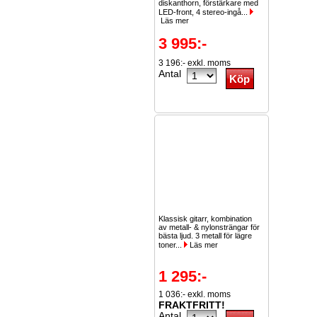
diskanthorn, förstärkare med
LED-front, 4 stereo-ingå...
Läs mer
3 995:-
3 196:- exkl. moms
Antal
Klassisk gitarr, kombination
av metall- & nylonsträngar för
bästa ljud. 3 metall för lägre
toner...
Läs mer
1 295:-
1 036:- exkl. moms
FRAKTFRITT!
Antal