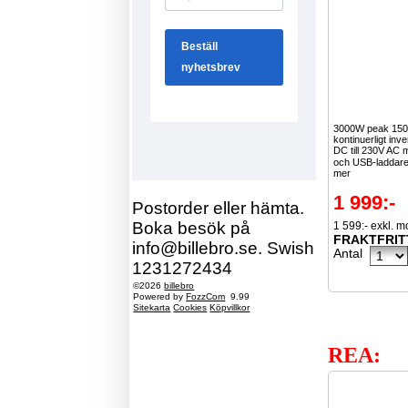
3000W peak 15
kontinuerligt inv
DC till 230V AC 
och USB-laddare
mer
1 999:-
Postorder eller hämta.
Boka besök på
1 599:- exkl. 
FRAKTFRIT
info@billebro.se. Swish
Antal
1231272434
©2026
billebro
Powered by
FozzCom
9.99
Sitekarta
Cookies
Köpvillkor
REA: