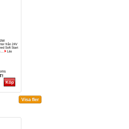
00W
erter från 24V
med Soft Start
....
Läs
moms
T!