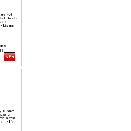
lare med
litet. Dubbla
kare.
.
Läs mer
moms
T!
ty 1100mm
gbag för
skydd: 90mm
ad...
Läs