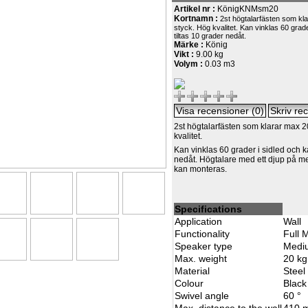
Artikel nr :
KönigKNMsm20
Kortnamn :
2st högtalarfästen som kl
styck. Hög kvalitet. Kan vinklas 60 grade
tiltas 10 grader nedåt.
Märke :
König
Vikt :
9.00 kg
Volym :
0.03 m3
2st högtalarfästen som klarar max 2
kvalitet.
Kan vinklas 60 grader i sidled och k
nedåt. Högtalare med ett djup på 
kan monteras.
Specifications
Application
Wall
Functionality
Full 
Speaker type
Medi
Max. weight
20 kg
Material
Steel
Colour
Black
Swivel angle
60 °