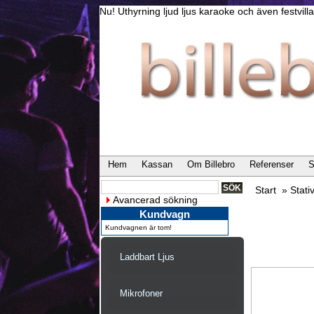
Nu! Uthyrning ljud ljus karaoke och även festvi
Hem
Kassan
Om Billebro
Referenser
S
Start
»
Stati
Avancerad sökning
Kundvagn
Kundvagnen är tom!
Laddbart Ljus
Mikrofoner