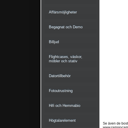
Affärsmöjligheter
Begagnat och Demo
Billjud
Flightcases, väskor,
möbler och stativ
Datortillbehör
Fotoutrustning
Hifi och Hemmabio
Högtalarelement
Se även de bostä
www.ramsjocam