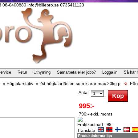
lla! 08-6400880 info@billebro.se 0735411123
ervice
Retur
Uthyrning
Samarbeta eller jobb?
Logga in
Så här 
v
»
Högtalarstativ
»
2st högtalarfästen som klarar max 20kg p
För
Antal
995:-
796:- exkl. moms
Fraktkostnad : 99:-
Translate
Produktinformation