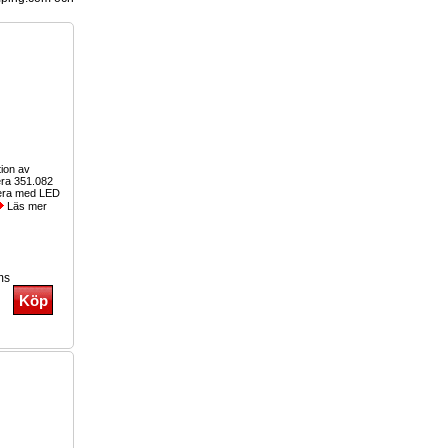
tion av
ra 351.082
era med LED
Läs mer
ms