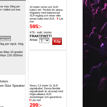
arar max 20kg per
10 meter ström och XLR-
r i sidled och kan
kabel i ett! Perfekt för aktiva
högtalare med balanserad
XLR-ingång och mixer eller
annan källa med XLR...
Läs
mer
595:-
476:- exkl. moms
FRAKTFRITT!
Antal
0kg per styck. Hög
an tiltas 10 grader
melllan 150-300mm
Motion
um-Size Speaker
Vonyx 1,5 meter 2x XLR
signalkabel. Denna flexibla
signalkabeln är utrustad med
högkvalitativa XLR-
anslutningar och garanterar...
Läs mer
299:-