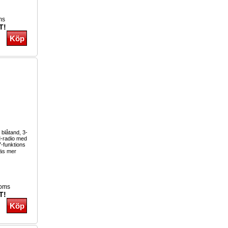
ms
T!
blåtand, 3-
M-radio med
-funktions
äs mer
moms
T!