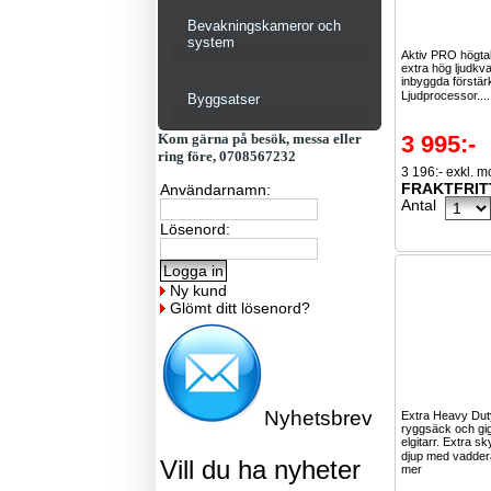
Bevakningskameror och
system
Aktiv PRO högta
extra hög ljudkva
inbyggda förstär
Ljudprocessor...
Byggsatser
Kom gärna på besök, messa eller
3 995:-
ring före, 0708567232
3 196:- exkl. 
FRAKTFRIT
Användarnamn:
Antal
Lösenord:
Ny kund
Glömt ditt lösenord?
Nyhetsbrev
Extra Heavy Du
ryggsäck och gi
elgitarr. Extra 
djup med vadder
Vill du ha nyheter
mer