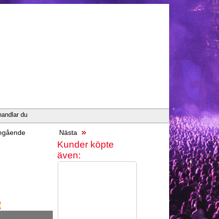
handlar du
egående
Nästa
Kunder köpte
även: