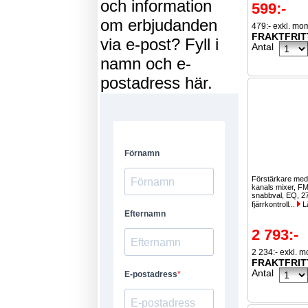
och information
599:-
om erbjudanden
479:- exkl. mo
FRAKTFRIT
via e-post? Fyll i
Antal
namn och e-
postadress här.
Förstärkare med 
kanals mixer, F
snabbval, EQ, 27
fjärrkontroll...
L
2 793:-
2 234:- exkl. 
FRAKTFRIT
Antal