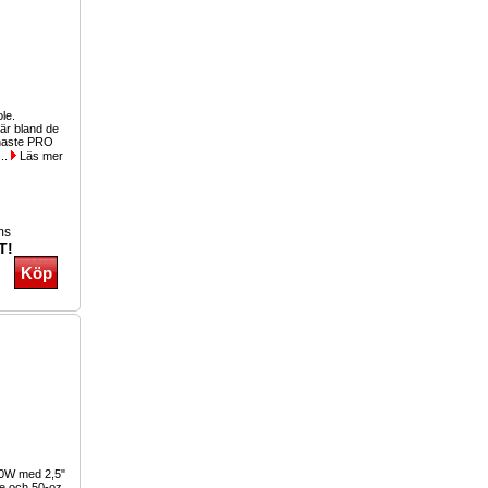
ole.
r bland de
inaste PRO
...
Läs mer
ms
T!
00W med 2,5"
le och 50-oz