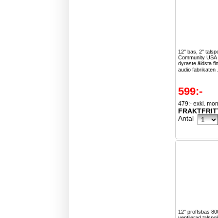
12" bas, 2" talsp
Community USA ä
dyraste äldsta f
audio fabrikaten 
599:-
479:- exkl. mo
FRAKTFRIT
Antal
12" proffsbas 8
ventilerad talspo