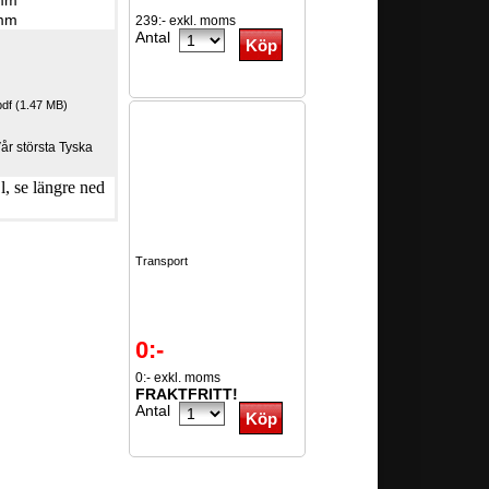
mm
mm
239:- exkl. moms
Antal
f (1.47 MB)
Vår största Tyska
, se längre ned
Transport
0:-
0:- exkl. moms
FRAKTFRITT!
Antal