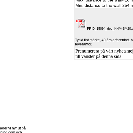
Max. distance to the wall
410 
Min. distance to the wall
254 
PRID_15094_doc_KNM-SM20.pd
Tyskt fint märke, 40 års erfarenhet. 
leverantör.
Prenumerera på vårt nyhetsmejl
till vänster på denna sida.
der vi hyr ut på
ping.com och