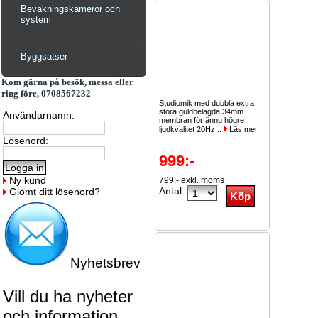
Bevakningskameror och
system
Byggsatser
Kom gärna på besök, messa eller
ring före, 0708567232
Studiomik med dubbla extra
stora guldbelagda 34mm
Användarnamn:
membran för ännu högre
ljudkvalitet 20Hz...
Läs mer
Lösenord:
999:-
Ny kund
799:- exkl. moms
Antal
Glömt ditt lösenord?
Nyhetsbrev
Vill du ha nyheter
och information