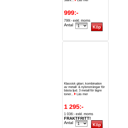
Stark...
Läs mer
999:-
799:- exkl. moms
Antal
Klassisk gitarr, kombination
av metall- & nylonsträngar för
bästa ljud. 3 metall för lägre
toner...
Läs mer
1 295:-
1 036:- exkl. moms
FRAKTFRITT!
Antal