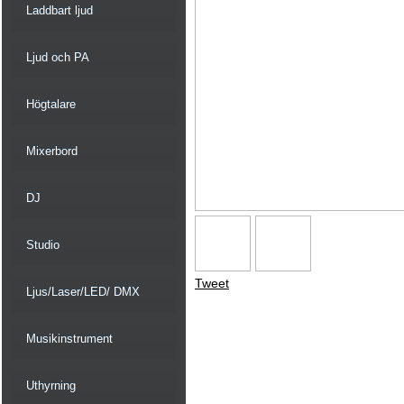
Laddbart ljud
Ljud och PA
Högtalare
Mixerbord
DJ
Studio
Tweet
Ljus/Laser/LED/ DMX
Musikinstrument
Uthyrning