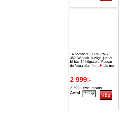
14 högtalare! 900W RMS.
3520W peak. 3-vägs ljud för
bil båt. 14 högtalare. Passar
de flesta bilar. 4st...
Läs mer
2 999:-
2 399:- exkl. moms
Antal