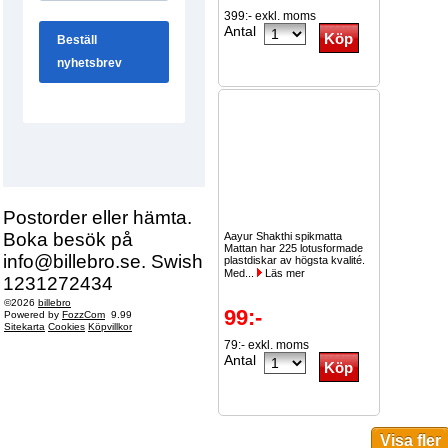
399:- exkl. moms
Antal
Postorder eller hämta.
Boka besök på
Aayur Shakthi spikmatta
Mattan har 225 lotusformade
info@billebro.se. Swish
plastdiskar av högsta kvalité.
Med...
Läs mer
1231272434
©2026
billebro
99:-
Powered by
FozzCom
9.99
Sitekarta
Cookies
Köpvillkor
79:- exkl. moms
Antal