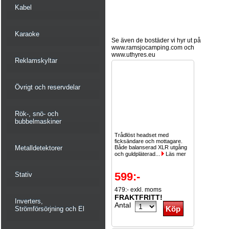
Kabel
Karaoke
Se även de bostäder vi hyr ut på
www.ramsjocamping.com och
www.uthyres.eu
Reklamskyltar
Övrigt och reservdelar
Rök-, snö- och
bubbelmaskiner
Trådlöst headset med
ficksändare och mottagare.
Metalldetektorer
Både balanserad XLR utgång
och guldpläterad...
Läs mer
599:-
Stativ
479:- exkl. moms
FRAKTFRITT!
Inverters,
Antal
Strömförsörjning och El