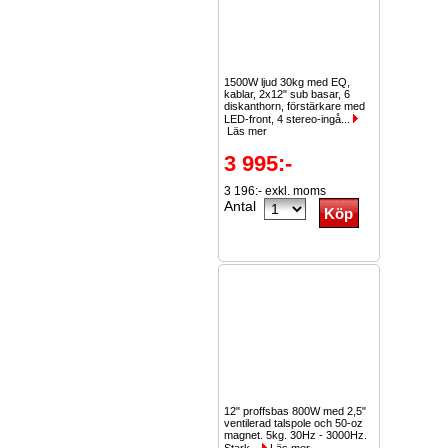
1500W ljud 30kg med EQ,
kablar, 2x12" sub basar, 6
diskanthorn, förstärkare med
LED-front, 4 stereo-ingå...
Läs mer
3 995:-
3 196:- exkl. moms
Antal
12" proffsbas 800W med 2,5"
ventilerad talspole och 50-oz
magnet. 5kg. 30Hz - 3000Hz.