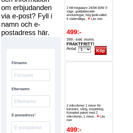
om erbjudanden
2 hifi-högtalare 240W 60W 3-
vägs, guldpläterade
via e-post? Fyll i
anslutningar, hög ljudkvalitet.
6 vädertåliga...
Läs mer
namn och e-
499:-
postadress här.
399:- exkl. moms
FRAKTFRITT!
Antal
2 mikrofoner 1 mixer för
karaoke, sång, inspelning.
Komplett paket med 2
mikrofoner, 1 mixer...
Läs
mer
499:-