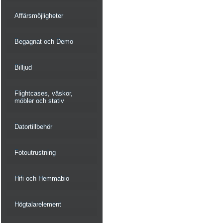
Affärsmöjligheter
Begagnat och Demo
Billjud
Flightcases, väskor,
möbler och stativ
Datortillbehör
Fotoutrustning
Hifi och Hemmabio
Högtalarelement