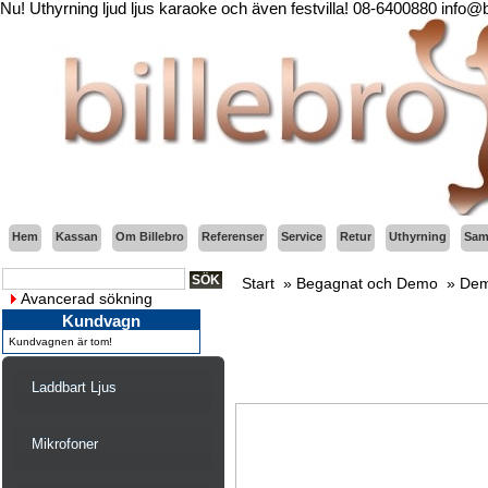
Nu! Uthyrning ljud ljus karaoke och även festvilla! 08-6400880 info@
Hem
Kassan
Om Billebro
Referenser
Service
Retur
Uthyrning
Sama
Start
»
Begagnat och Demo
»
Dem
Avancerad sökning
Kundvagn
Kundvagnen är tom!
Laddbart Ljus
Mikrofoner