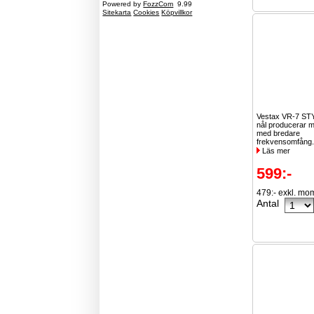
Powered by
FozzCom
9.99
Sitekarta
Cookies
Köpvillkor
Vestax VR-7 STY
nål producerar 
med bredare
frekvensomfång.
Läs mer
599:-
479:- exkl. mo
Antal