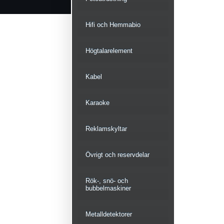
Hifi och Hemmabio
Högtalarelement
Kabel
Karaoke
Reklamskyltar
Övrigt och reservdelar
Rök-, snö- och
bubbelmaskiner
Metalldetektorer