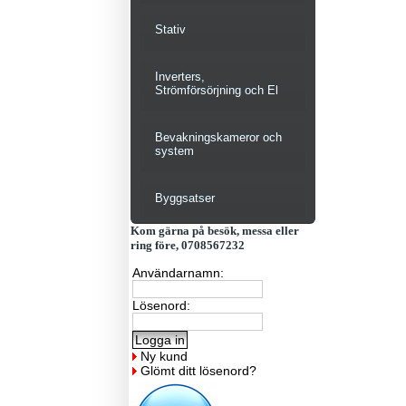
Stativ
Inverters,
Strömförsörjning och El
Bevakningskameror och
system
Byggsatser
Kom gärna på besök, messa eller
ring före, 0708567232
Användarnamn:
Lösenord:
Ny kund
Glömt ditt lösenord?