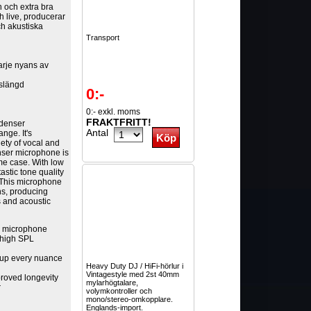
n och extra bra
ch live, producerar
ch akustiska
Transport
arje nyans av
vslängd
0:-
0:- exkl. moms
FRAKTFRITT!
ndenser
Antal
nge. It's
ety of vocal and
nser microphone is
ome case. With low
tastic tone quality
 This microphone
ons, producing
s and acoustic
r microphone
 high SPL
 up every nuance
Heavy Duty DJ / HiFi-hörlur i
Vintagestyle med 2st 40mm
roved longevity
mylarhögtalare,
r
volymkontroller och
mono/stereo-omkopplare.
Englands-import.