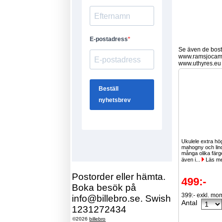
Se även de bostä
www.ramsjocam
www.uthyres.eu
Ukulele extra hög
mahogny och lind,
många olika färg
även i...
Läs m
Postorder eller hämta.
499:-
Boka besök på
399:- exkl. mo
info@billebro.se. Swish
Antal
1231272434
©2026
billebro