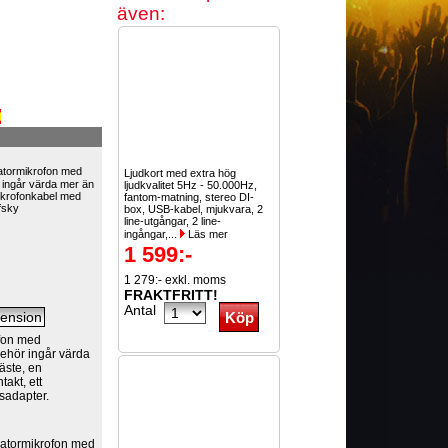
även:
atormikrofon med
Ljudkort med extra hög
r ingår värda mer än
ljudkvalitet 5Hz - 50.000Hz,
ikrofonkabel med
fantom-matning, stereo DI-
ffsky
box, USB-kabel, mjukvara, 2
line-utgångar, 2 line-
ingångar,...
Läs mer
1 599:-
1 279:- exkl. moms
FRAKTFRITT!
Antal
ofon med
lbehör ingår värda
äste, en
akt, ett
sadapter.
satormikrofon med