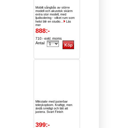
Mobilt sångbås av större
modell och akustisk skärm
extra stor modell, med
ljudisolering - vilket rum som
helst blir en studio...
Läs
mer
888:-
710:- exkl. moms
Antal
Mikstativ med justerbar
teleskopbom. Kraftigt, men
ändå smidigt och lätt att
justera. Svart Finish
399:-