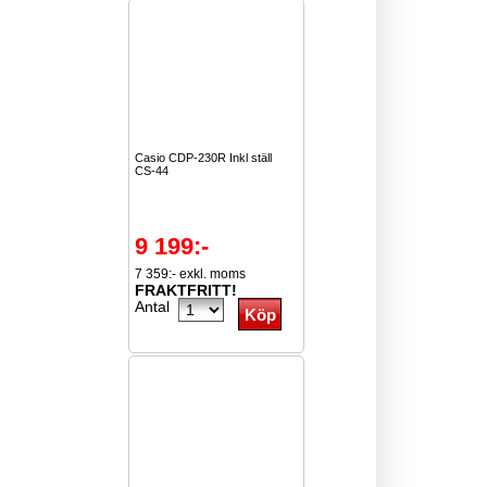
Casio CDP-230R Inkl ställ
CS-44
9 199:-
7 359:- exkl. moms
FRAKTFRITT!
Antal