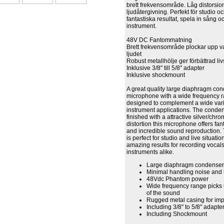
brett frekvensområde. Låg distorsio
ljudåtergivning. Perfekt för studio o
fantastiska resultat, spela in sång o
instrument.
48V DC Fantommatning
Brett frekvensområde plockar upp v
ljudet
Robust metallhölje ger förbättrad li
Inklusive 3/8" till 5/8" adapter
Inklusive shockmount
A great quality large diaphragm co
microphone with a wide frequency ra
designed to complement a wide vari
instrument applications. The conde
finished with a attractive silver/chr
distortion this microphone offers fan
and incredible sound reproduction.
is perfect for studio and live situati
amazing results for recording vocal
instruments alike.
Large diaphragm condense
Minimal handling noise and
48Vdc Phantom power
Wide frequency range picks
of the sound
Rugged metal casing for imp
Including 3/8'' to 5/8'' adapte
Including Shockmount