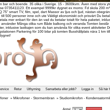
scen bar och boende. 35 olika i Sverige. 15 - 3600kvm. Även med stor
o.se 0735411123. Ett exempel 9999kr dygnet ex moms: Fd skola 200 m
Q 75" smart TV, film, spel, dart Massor av ljus och ljud, nästan obegr
ill 500 personer inne och ute Väldigt ekonomiskt och prisvärt Du betala
tala mer enbart för den än vad du betalar totalt för hela paketet, inklusi
du använder Många olika rum Både balkong och veranda Tomten består b
ter, inklusive lastkajen som du kan använda för olika event aktivitete
tationen Parkering för 100 bilar på tomten Busshållplats nära 1 km till 
dygnet!
ervice
Retur
Uthyrning
Samarbeta eller jobb?
Logga in
Så här 
ofoner
»
Mikrofoner - Stormembran
»
Studiomikrofon - Kondensatorm
Antal