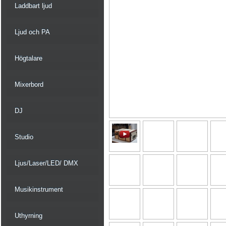
Laddbart ljud
Ljud och PA
Högtalare
Mixerbord
DJ
Studio
Ljus/Laser/LED/ DMX
Musikinstrument
Uthyrning