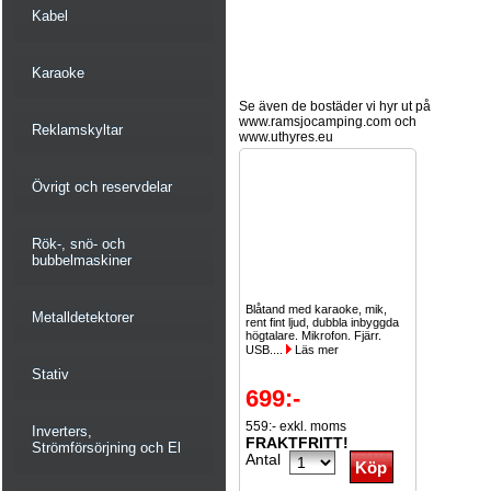
Kabel
Karaoke
Se även de bostäder vi hyr ut på
www.ramsjocamping.com och
Reklamskyltar
www.uthyres.eu
Övrigt och reservdelar
Rök-, snö- och
bubbelmaskiner
Blåtand med karaoke, mik,
Metalldetektorer
rent fint ljud, dubbla inbyggda
högtalare. Mikrofon. Fjärr.
USB....
Läs mer
Stativ
699:-
559:- exkl. moms
Inverters,
FRAKTFRITT!
Strömförsörjning och El
Antal