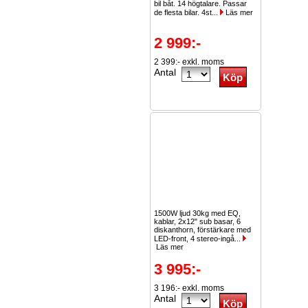
bil båt. 14 högtalare. Passar
de flesta bilar. 4st...
Läs mer
2 999:-
2 399:- exkl. moms
Antal
1500W ljud 30kg med EQ,
kablar, 2x12" sub basar, 6
diskanthorn, förstärkare med
LED-front, 4 stereo-ingå...
Läs mer
3 995:-
3 196:- exkl. moms
Antal