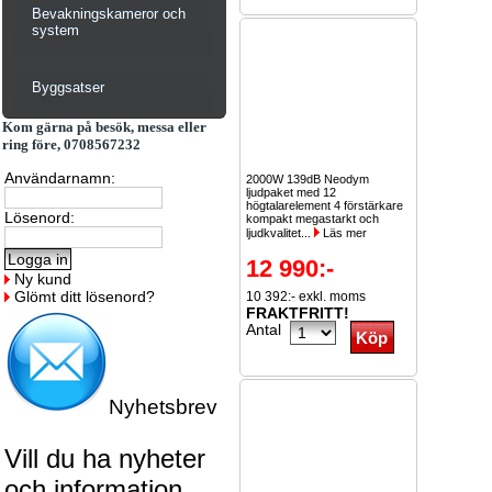
Bevakningskameror och
system
Byggsatser
Kom gärna på besök, messa eller
ring före, 0708567232
Användarnamn:
2000W 139dB Neodym
ljudpaket med 12
högtalarelement 4 förstärkare
Lösenord:
kompakt megastarkt och
ljudkvalitet...
Läs mer
12 990:-
Ny kund
Glömt ditt lösenord?
10 392:- exkl. moms
FRAKTFRITT!
Antal
Nyhetsbrev
Vill du ha nyheter
och information