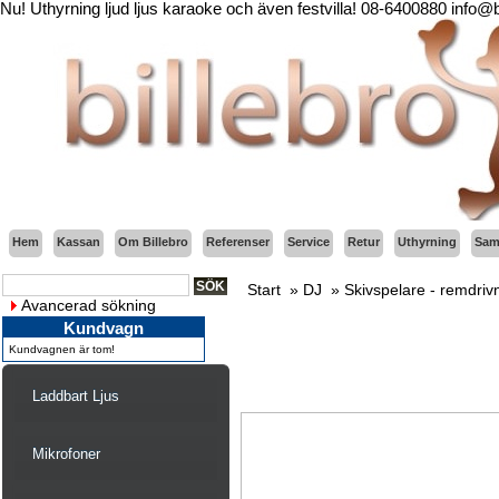
Nu! Uthyrning ljud ljus karaoke och även festvilla! 08-6400880 info@
Hem
Kassan
Om Billebro
Referenser
Service
Retur
Uthyrning
Sama
Start
»
DJ
»
Skivspelare - remdriv
Avancerad sökning
Kundvagn
Kundvagnen är tom!
Laddbart Ljus
Mikrofoner