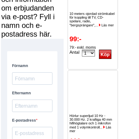
om erbjudanden
10 meters ojordad strömkabel
via e-post? Fyll i
för koppling till TV, CD-
spelare, radio,
namn och e-
"bergsprängare",...
Läs mer
postadress här.
99:-
79:- exkl. moms
Antal
Hörlur superljud 10 Hz -
30.000 Hz. 2 kraftiga 40 mm
hifihögtalare och 1 mikrofon
med 1 volymkontroll...
Läs
mer