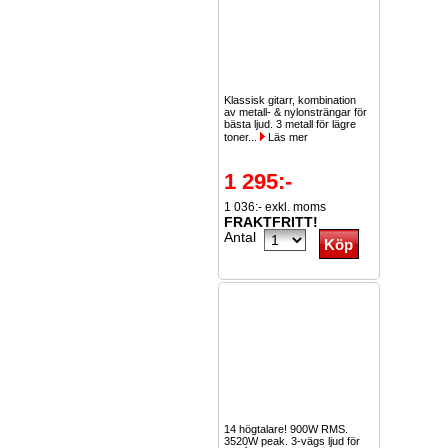
Klassisk gitarr, kombination
av metall- & nylonsträngar för
bästa ljud. 3 metall för lägre
toner...
Läs mer
1 295:-
1 036:- exkl. moms
FRAKTFRITT!
Antal
14 högtalare! 900W RMS.
3520W peak. 3-vägs ljud för