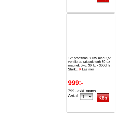
12" proffsbas 800W med 2,5"
ventilerad talspole och 50-oz
magnet. 5kg. 30Hz - 3000Hz.
Stark...
Läs mer
999:-
799:- exkl. moms
Antal