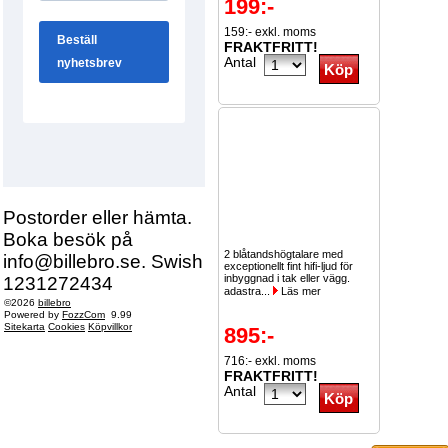
199:-
159:- exkl. moms
FRAKTFRITT!
Antal
Postorder eller hämta.
Boka besök på
2 blåtandshögtalare med
info@billebro.se. Swish
exceptionellt fint hifi-ljud för
inbyggnad i tak eller vägg.
1231272434
adastra...
Läs mer
©2026
billebro
Powered by
FozzCom
9.99
Sitekarta
Cookies
Köpvillkor
895:-
716:- exkl. moms
FRAKTFRITT!
Antal