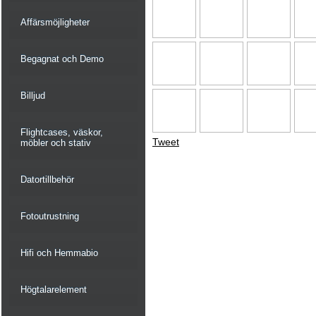
Affärsmöjligheter
Begagnat och Demo
Billjud
Flightcases, väskor,
Tweet
möbler och stativ
Datortillbehör
Fotoutrustning
Hifi och Hemmabio
Högtalarelement