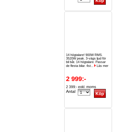
14 högtalare! 900W RMS.
3520W peak. 3-vägs ljud för
bil båt. 14 högtalare. Passar
de flesta bilar. 4st...
Läs mer
2 999:-
2 399:- exkl. moms
Antal