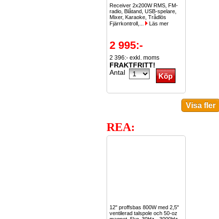
Receiver 2x200W RMS, FM-
radio, Blåtand, USB-spelare,
Mixer, Karaoke, Trådlös
Fjärrkontroll,...
Läs mer
2 995:-
2 396:- exkl. moms
FRAKTFRITT!
Antal
REA:
12" proffsbas 800W med 2,5"
ventilerad talspole och 50-oz