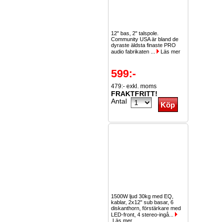
12" bas, 2" talspole.
Community USA är bland de
dyraste äldsta finaste PRO
audio fabrikaten ...
Läs mer
599:-
479:- exkl. moms
FRAKTFRITT!
Antal
1500W ljud 30kg med EQ,
kablar, 2x12" sub basar, 6
diskanthorn, förstärkare med
LED-front, 4 stereo-ingå...
Läs mer