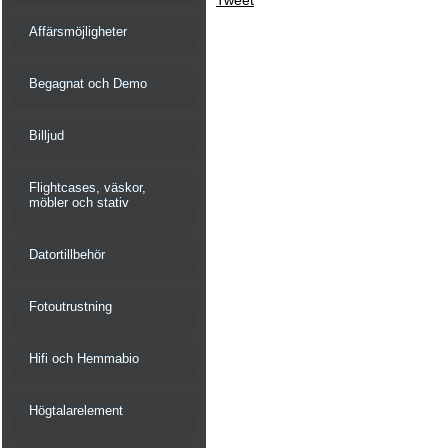
Tweet
Affärsmöjligheter
Begagnat och Demo
Billjud
Flightcases, väskor,
möbler och stativ
Datortillbehör
Fotoutrustning
Hifi och Hemmabio
Högtalarelement