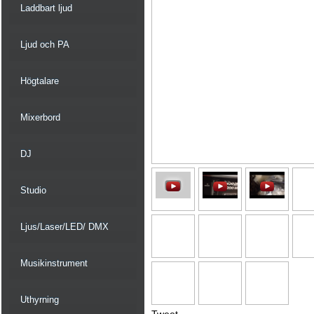
Laddbart ljud
Ljud och PA
Högtalare
Mixerbord
DJ
Studio
Ljus/Laser/LED/ DMX
Musikinstrument
Uthyrning