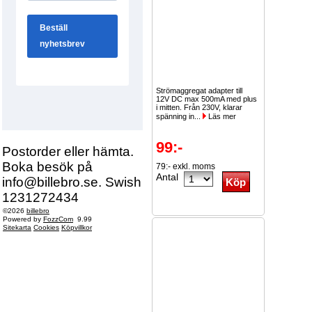
Strömaggregat adapter till
12V DC max 500mA med plus
i mitten. Från 230V, klarar
spänning in...
Läs mer
99:-
Postorder eller hämta.
Boka besök på
79:- exkl. moms
Antal
info@billebro.se. Swish
1231272434
©2026
billebro
Powered by
FozzCom
9.99
Sitekarta
Cookies
Köpvillkor