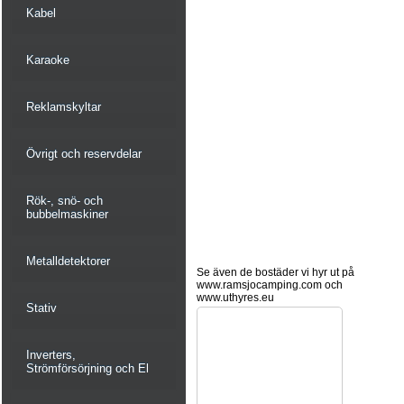
Kabel
Karaoke
Reklamskyltar
Övrigt och reservdelar
Rök-, snö- och
bubbelmaskiner
Metalldetektorer
Se även de bostäder vi hyr ut på
www.ramsjocamping.com och
www.uthyres.eu
Stativ
Inverters,
Strömförsörjning och El