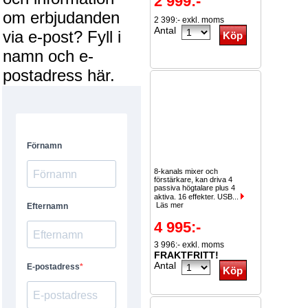
2 999:-
om erbjudanden
2 399:- exkl. moms
Antal
via e-post? Fyll i
namn och e-
postadress här.
8-kanals mixer och
förstärkare, kan driva 4
passiva högtalare plus 4
aktiva. 16 effekter. USB...
Läs mer
4 995:-
3 996:- exkl. moms
FRAKTFRITT!
Antal