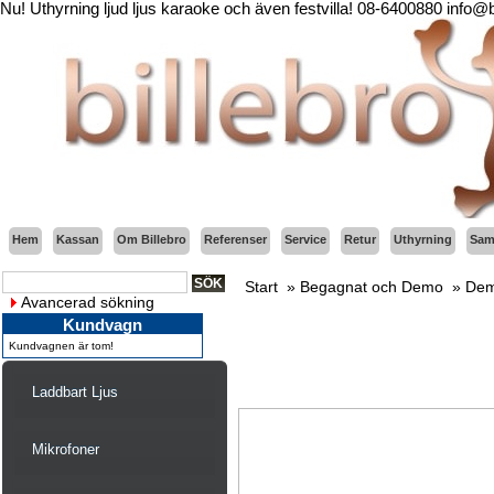
Nu! Uthyrning ljud ljus karaoke och även festvilla! 08-6400880 info@
Hem
Kassan
Om Billebro
Referenser
Service
Retur
Uthyrning
Sama
Start
»
Begagnat och Demo
»
Dem
Avancerad sökning
Kundvagn
Kundvagnen är tom!
Laddbart Ljus
Mikrofoner