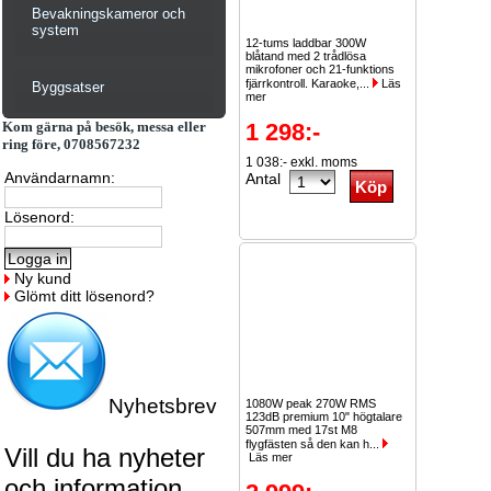
Bevakningskameror och
system
12-tums laddbar 300W
blåtand med 2 trådlösa
mikrofoner och 21-funktions
fjärrkontroll. Karaoke,...
Läs
Byggsatser
mer
Kom gärna på besök, messa eller
1 298:-
ring före, 0708567232
1 038:- exkl. moms
Användarnamn:
Antal
Lösenord:
Ny kund
Glömt ditt lösenord?
Nyhetsbrev
1080W peak 270W RMS
123dB premium 10" högtalare
507mm med 17st M8
flygfästen så den kan h...
Vill du ha nyheter
Läs mer
och information