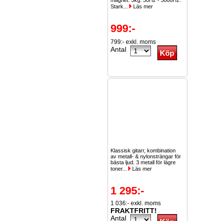
magnet. 5kg. 30Hz - 3000Hz.
Stark...
Läs mer
999:-
799:- exkl. moms
Antal
Klassisk gitarr, kombination
av metall- & nylonsträngar för
bästa ljud. 3 metall för lägre
toner...
Läs mer
1 295:-
1 036:- exkl. moms
FRAKTFRITT!
Antal