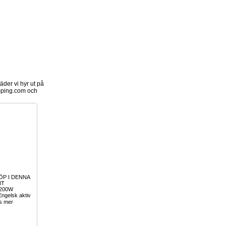
der vi hyr ut på
ping.com och
ÖP I DENNA
NT
1200W
Engelsk aktiv
s mer