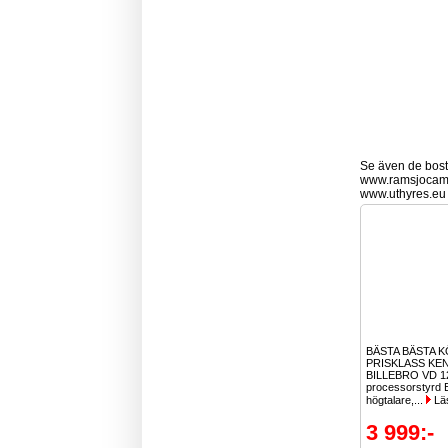
Se även de bostä
www.ramsjocam
www.uthyres.eu
BÄSTA BÄSTA K
PRISKLASS KE
BILLEBRO VD 
processorstyrd 
högtalare,...
Lä
3 999:-