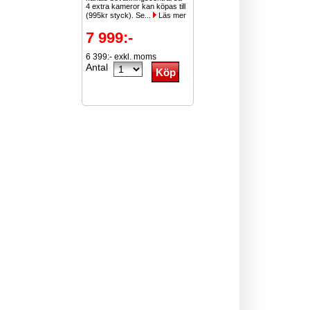
4 extra kameror kan köpas till
(995kr styck). Se...
Läs mer
7 999:-
6 399:- exkl. moms
Antal