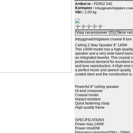
Artikel nr :
PD952.540
Kortnamn :
Inbyggnadshögtalare coax
Vikt :
2.00 kg
Inbyggnadshögtalare coaxial 8 tu
Ceiling 2-Way Speaker 8" 140W
This 140W model has a high-quality
speaker and a very wide band basi
an integrated tweeter. This coaxial s
professional demand for excellent 
and tone reproduction. A High-end 
a perfect music and speech quality. T
coated steel and the construction is 
Powerful 8" ceiling speaker
Hi-end crossover
Coaxial model
Impact resistant
Quick fastening clasp
High quality frame
SPECIFICATIONS
Power max.
140W
Power rms
40W
Frequency response
50Hz - 20kHz