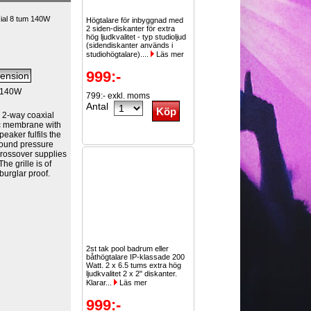
ial 8 tum 140W
Högtalare för inbyggnad med
2 siden-diskanter för extra
hög ljudkvalitet - typ studioljud
(sidendiskanter används i
studiohögtalare)....
Läs mer
999:-
m 140W
799:- exkl. moms
Antal
 2-way coaxial
c membrane with
peaker fulfils the
sound pressure
crossover supplies
he grille is of
burglar proof.
2st tak pool badrum eller
båthögtalare IP-klassade 200
Watt. 2 x 6.5 tums extra hög
ljudkvalitet 2 x 2" diskanter.
Klarar...
Läs mer
999:-