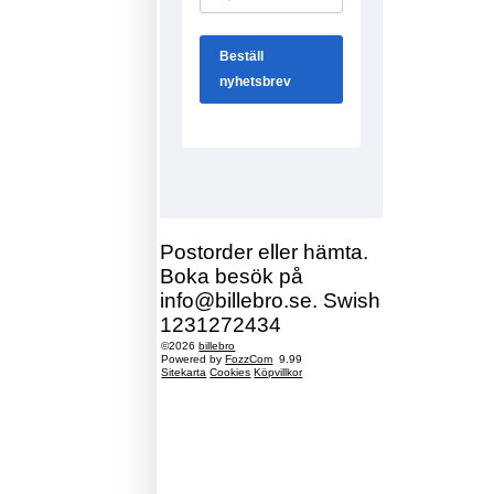
Postorder eller hämta.
Boka besök på
info@billebro.se. Swish
1231272434
©2026
billebro
Powered by
FozzCom
9.99
Sitekarta
Cookies
Köpvillkor