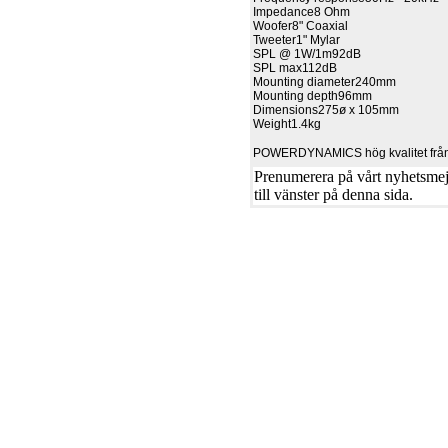
Impedance
8 Ohm
Woofer
8" Coaxial
Tweeter
1" Mylar
SPL @ 1W/1m
92dB
SPL max
112dB
Mounting diameter
240mm
Mounting depth
96mm
Dimensions
275ø x 105mm
Weight
1.4kg
POWERDYNAMICS hög kvalitet från
Prenumerera på vårt nyhetsmejl
till vänster på denna sida.