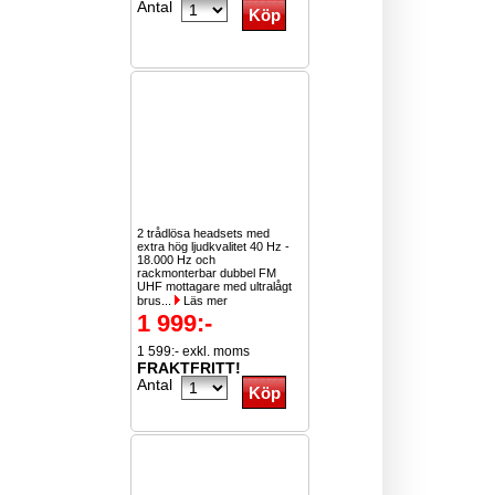
Antal
2 trådlösa headsets med
extra hög ljudkvalitet 40 Hz -
18.000 Hz och
rackmonterbar dubbel FM
UHF mottagare med ultralågt
brus...
Läs mer
1 999:-
1 599:- exkl. moms
FRAKTFRITT!
Antal