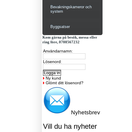
Bevakningskameror och
system
Byggsatser
Kom gärna på besök, messa eller
ring före, 0708567232
Användarnamn:
Lösenord:
Ny kund
Glömt ditt lösenord?
Nyhetsbrev
Vill du ha nyheter