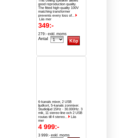
This ceiling speaker allows
good reproduction quality.
The fitted high-quality 100V
matching transformer
prevents every loss of...
Läs mer
349:-
279:- exkl. moms
Antal
6-kanals mixer, 2 USB
ljudkort, 5-kanals zonmixer.
Studioljud 15Hz - 30.000Hz. 3
mik, 11 stereo-line och 2 USB
routas till 4 stereo...
Läs
mer
4 999:-
3 999:- exkl. moms