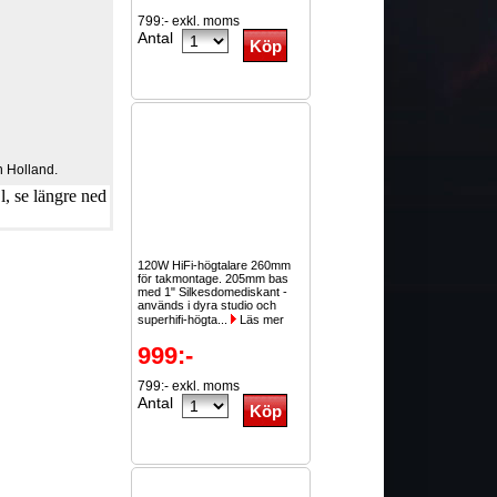
799:- exkl. moms
Antal
 Holland.
, se längre ned
120W HiFi-högtalare 260mm
för takmontage. 205mm bas
med 1" Silkesdomediskant -
används i dyra studio och
superhifi-högta...
Läs mer
999:-
799:- exkl. moms
Antal