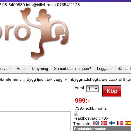
lla! 08-6400880 info@billebro.se 0735411123
ervice
Retur
Uthyrning
Samarbeta eller jobb?
Logga in
Så här 
alarelement
»
Bygg ljud i tak vägg
»
Inbyggnadshögtalare coaxial 8 
Antal
999:-
799:- exkl. moms
Fraktkostnad : 79:-
Translate
Produktinformation