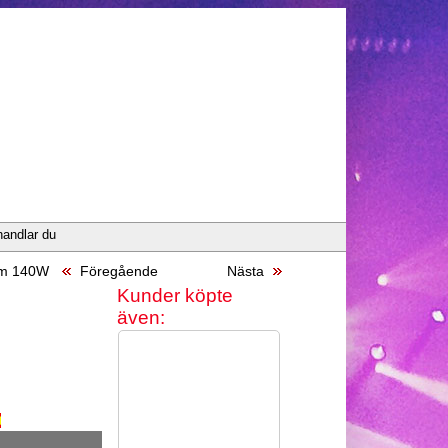
handlar du
tum 140W
Föregående
Nästa
Kunder köpte
även: