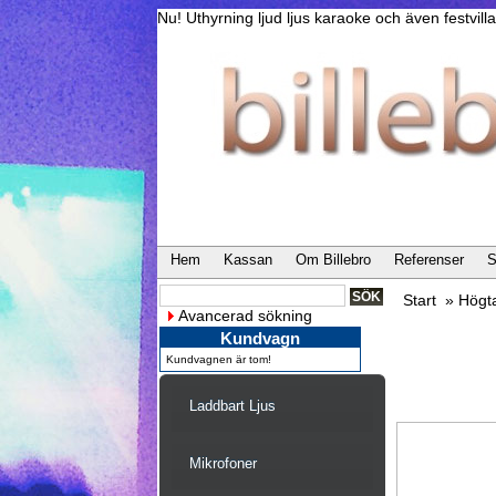
Nu! Uthyrning ljud ljus karaoke och även festvi
Hem
Kassan
Om Billebro
Referenser
S
Start
»
Högt
Avancerad sökning
Kundvagn
Kundvagnen är tom!
Laddbart Ljus
Mikrofoner