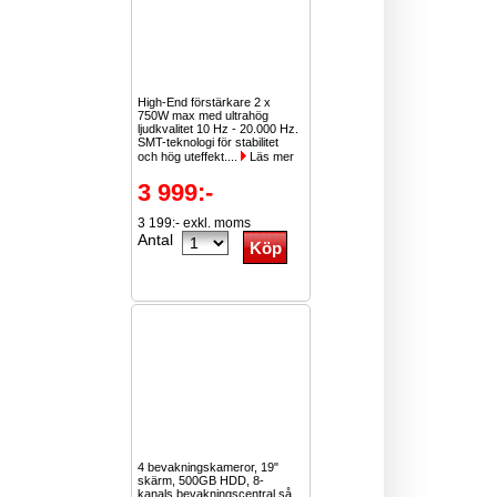
High-End förstärkare 2 x
750W max med ultrahög
ljudkvalitet 10 Hz - 20.000 Hz.
SMT-teknologi för stabilitet
och hög uteffekt....
Läs mer
3 999:-
3 199:- exkl. moms
Antal
4 bevakningskameror, 19"
skärm, 500GB HDD, 8-
kanals bevakningscentral så