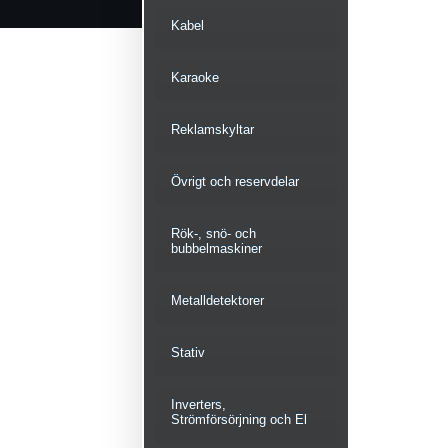
Kabel
Karaoke
Reklamskyltar
Övrigt och reservdelar
Rök-, snö- och
bubbelmaskiner
Metalldetektorer
Stativ
Inverters,
Strömförsörjning och El