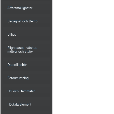
Affärsmöjligheter
Begagnat och Demo
Billjud
Flightcases, väskor,
möbler och stativ
Datortillbehör
Fotoutrustning
Hifi och Hemmabio
Högtalarelement