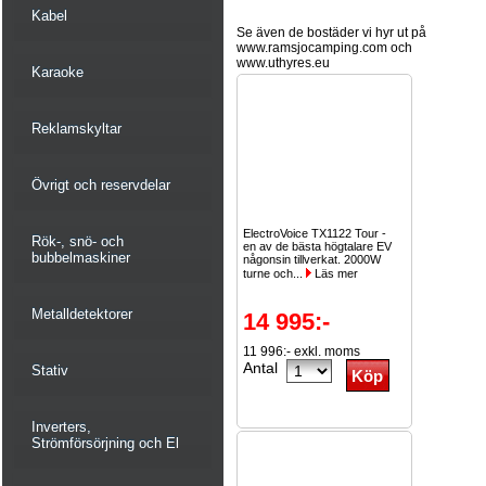
Kabel
Se även de bostäder vi hyr ut på
www.ramsjocamping.com och
www.uthyres.eu
Karaoke
Reklamskyltar
Övrigt och reservdelar
ElectroVoice TX1122 Tour -
Rök-, snö- och
en av de bästa högtalare EV
bubbelmaskiner
någonsin tillverkat. 2000W
turne och...
Läs mer
Metalldetektorer
14 995:-
11 996:- exkl. moms
Antal
Stativ
Inverters,
Strömförsörjning och El