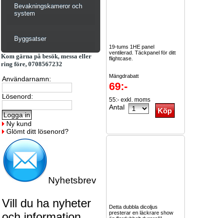
Bevakningskameror och
system
Byggsatser
19-tums 1HE panel
ventilerad. Täckpanel för ditt
Kom gärna på besök, messa eller
flightcase.
ring före, 0708567232
Mängdrabatt
Användarnamn:
69:-
2st -10%
Lösenord:
55:- exkl. moms
5st...
Läs mer
Antal
Ny kund
Glömt ditt lösenord?
Nyhetsbrev
Vill du ha nyheter
Detta dubbla dicoljus
presterar en läckrare show
och information