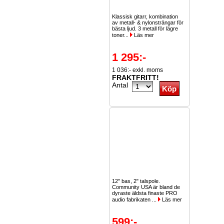
Klassisk gitarr, kombination
av metall- & nylonsträngar för
bästa ljud. 3 metall för lägre
toner...
Läs mer
1 295:-
1 036:- exkl. moms
FRAKTFRITT!
Antal
12" bas, 2" talspole.
Community USA är bland de
dyraste äldsta finaste PRO
audio fabrikaten ...
Läs mer
599:-