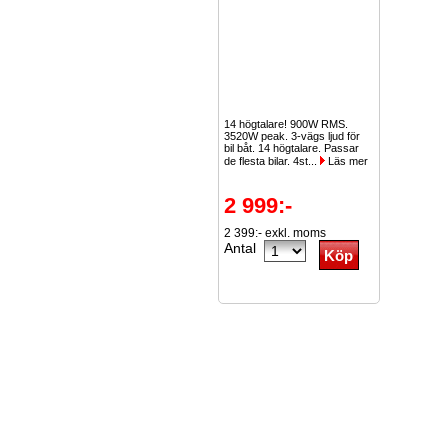
14 högtalare! 900W RMS.
3520W peak. 3-vägs ljud för
bil båt. 14 högtalare. Passar
de flesta bilar. 4st...
Läs mer
2 999:-
2 399:- exkl. moms
Antal