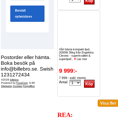
Vårt bästa kompakt-ljud,
2000W 36kg från Engelska
Citronic - superkvalitet &
Postorder eller hämta.
superljud!...
Läs mer
Boka besök på
info@billebro.se. Swish
9 999:-
1231272434
7 999:- exkl. moms
©2026
billebro
Antal
Powered by
FozzCom
9.99
Sitekarta
Cookies
Köpvillkor
REA: