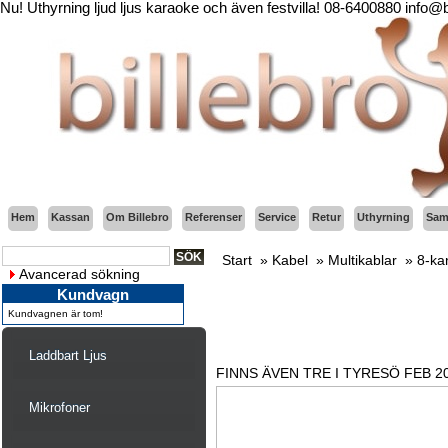
Nu! Uthyrning ljud ljus karaoke och även festvilla! 08-6400880 info@
Hem
Kassan
Om Billebro
Referenser
Service
Retur
Uthyrning
Sama
Start
»
Kabel
»
Multikablar
»
8-ka
Avancerad sökning
Kundvagn
Kundvagnen är tom!
Laddbart Ljus
FINNS ÄVEN TRE I TYRESÖ FEB 2
Mikrofoner