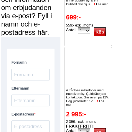
än flerdubbelt dyrare!!!
Dubbelt discoljus...
Läs mer
om erbjudanden
via e-post? Fyll i
699:-
namn och e-
559:- exkl. moms
Antal
postadress här.
4 trådlösa mikrofoner med
true diversity. Guldpläterade
kontaktdon. Går även på 12V.
Hög ljudkvalitet! Se...
Läs
mer
2 995:-
2 396:- exkl. moms
FRAKTFRITT!
Antal