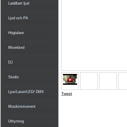
Laddbart ljud
Ljud och PA
Högtalare
Mixerbord
DJ
Studio
Ljus/Laser/LED/ DMX
Tweet
Musikinstrument
Uthyrning