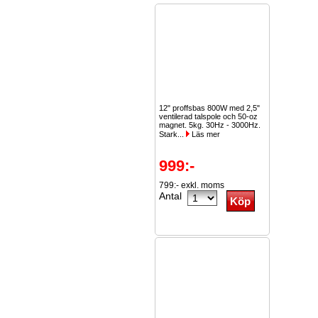
12" proffsbas 800W med 2,5"
ventilerad talspole och 50-oz
magnet. 5kg. 30Hz - 3000Hz.
Stark...
Läs mer
999:-
799:- exkl. moms
Antal