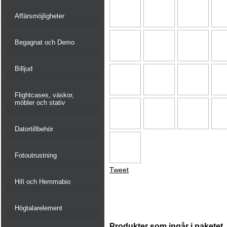
Affärsmöjligheter
Begagnat och Demo
Billjud
Flightcases, väskor,
möbler och stativ
Datortillbehör
Fotoutrustning
Tweet
Hifi och Hemmabio
Högtalarelement
Produkter som ingår i paketet