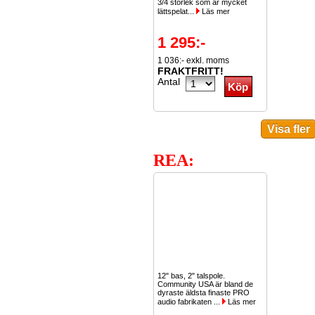
3/4 storlek som är mycket
lättspelat...
Läs mer
1 295:-
1 036:- exkl. moms
FRAKTFRITT!
Antal
REA:
12" bas, 2" talspole.
Community USA är bland de
dyraste äldsta finaste PRO
audio fabrikaten ...
Läs mer