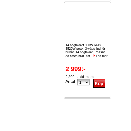
14 högtalare! 900W RMS.
3520W peak. 3-vägs ljud för
bil båt. 14 högtalare. Passar
de flesta bilar. 4st...
Läs mer
2 999:-
2 399:- exkl. moms
Antal