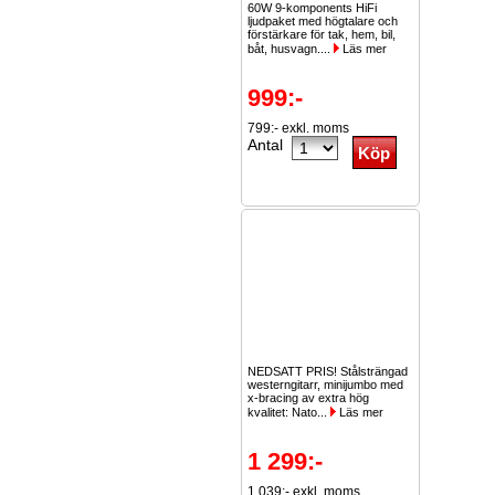
60W 9-komponents HiFi
ljudpaket med högtalare och
förstärkare för tak, hem, bil,
båt, husvagn....
Läs mer
999:-
799:- exkl. moms
Antal
NEDSATT PRIS! Stålsträngad
westerngitarr, minijumbo med
x-bracing av extra hög
kvalitet: Nato...
Läs mer
1 299:-
1 039:- exkl. moms