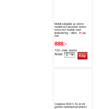
Mobilt sångbås av större
modell och akustisk skärm
extra stor modell, med
ljudisolering - vilket...
Läs
mer
888:-
710:- exkl. moms
Antal
Cataluna SGN C-61 är ett
perfekt nybörjarinstrument i