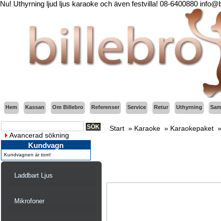
Nu! Uthyrning ljud ljus karaoke och även festvilla! 08-6400880 info@
Hem
Kassan
Om Billebro
Referenser
Service
Retur
Uthyrning
Sama
Start
»
Karaoke
»
Karaokepaket
Avancerad sökning
Kundvagn
Kundvagnen är tom!
Laddbart Ljus
Mikrofoner