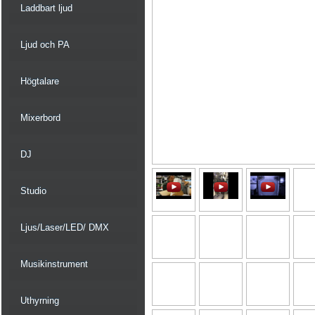
Laddbart ljud
Ljud och PA
Högtalare
Mixerbord
DJ
Studio
Ljus/Laser/LED/ DMX
Musikinstrument
Uthyrning