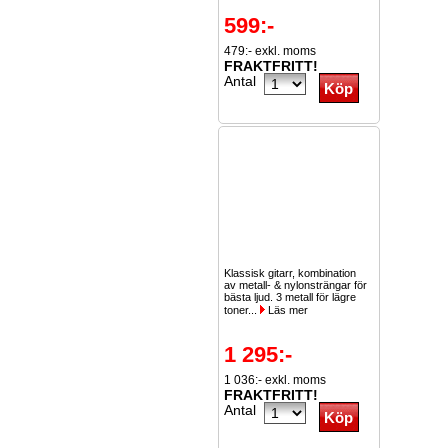
599:-
479:- exkl. moms
FRAKTFRITT!
Antal
Klassisk gitarr, kombination
av metall- & nylonsträngar för
bästa ljud. 3 metall för lägre
toner...
Läs mer
1 295:-
1 036:- exkl. moms
FRAKTFRITT!
Antal