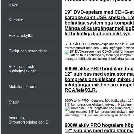
Kabel
19'' DVD-spelare med CD+G-st
karaoke samt USB-spelare. Lätt 
Karaoke
befintliga system pga kompakt 
Många olika utgångar möjliggö
till befintliga ljud och bild-sys
Reklamskyltar
SLUTSÅLD. PRO karaokespelare för alla 11 ka
mikrofonmixer med eko, 4 mik-ingångar, 3 video
Övrigt och reservdelar
Rök-, snö- och
600W aktiv PRO högtalare hög l
bubbelmaskiner
12" sub bas med extra stor ma
kompressions-diskant, mixer, e
in/utgångar mik line aux inspe
Metalldetektorer
RCA/tele/XLR.
600W aktiv PRO högtalare, hög ljudkvalitet, 12"
Stativ
1.5" kompressions-diskant, mixer, ...
Läs mer
Inverters,
Strömförsörjning och El
600W aktiv PRO högtalare hög l
12" sub bas med extra stor ma