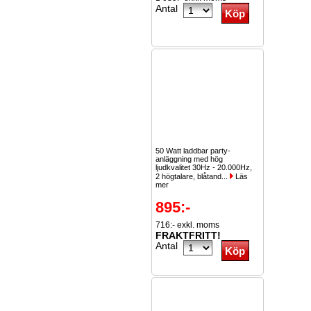
Antal
50 Watt laddbar party-
anläggning med hög
ljudkvalitet 30Hz - 20.000Hz,
2 högtalare, blåtand...
Läs
mer
895:-
716:- exkl. moms
FRAKTFRITT!
Antal