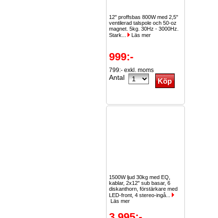
12" proffsbas 800W med 2,5"
ventilerad talspole och 50-oz
magnet. 5kg. 30Hz - 3000Hz.
Stark...
Läs mer
999:-
799:- exkl. moms
Antal
1500W ljud 30kg med EQ,
kablar, 2x12" sub basar, 6
diskanthorn, förstärkare med
LED-front, 4 stereo-ingå...
Läs mer
3 995:-