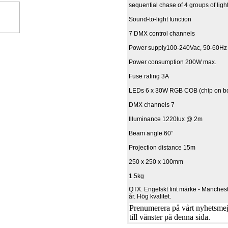
sequential chase of 4 groups of ligh
Sound-to-light function
7 DMX control channels
Power supply100-240Vac, 50-60Hz
Power consumption 200W max.
Fuse rating 3A
LEDs 6 x 30W RGB COB (chip on b
DMX channels 7
Illuminance 1220lux @ 2m
Beam angle 60°
Projection distance 15m
250 x 250 x 100mm
1.5kg
QTX. Engelskt fint märke - Manche
år. Hög kvalitet.
Prenumerera på vårt nyhetsmejl
till vänster på denna sida.