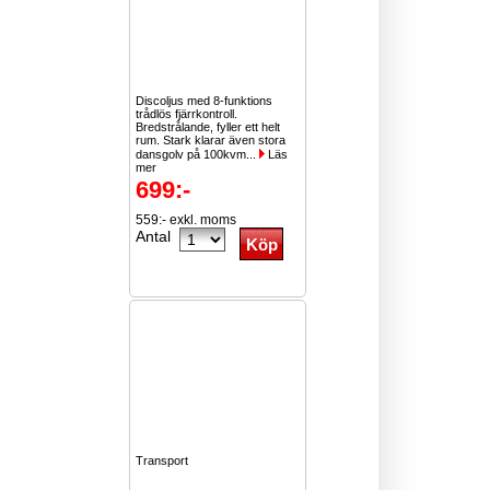
Discoljus med 8-funktions
trådlös fjärrkontroll.
Bredstrålande, fyller ett helt
rum. Stark klarar även stora
dansgolv på 100kvm...
Läs
mer
699:-
559:- exkl. moms
Antal
Transport