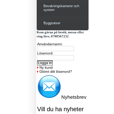
Bevakningskameror och
system
Byggsatser
Kom gärna på besök, messa eller
ring före, 0708567232
Användarnamn:
Lösenord:
Ny kund
Glömt ditt lösenord?
Nyhetsbrev
Vill du ha nyheter