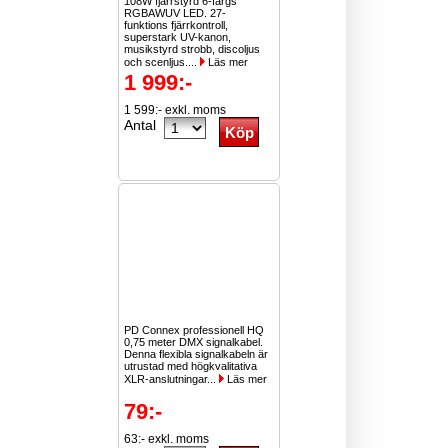
108W fjärrstyrd 6-färgs
RGBAWUV LED. 27-
funktions fjärrkontroll,
superstark UV-kanon,
musikstyrd strobb, discoljus
och scenljus....
Läs mer
1 999:-
1 599:- exkl. moms
Antal
PD Connex professionell HQ
0,75 meter DMX signalkabel.
Denna flexibla signalkabeln är
utrustad med högkvalitativa
XLR-anslutningar...
Läs mer
79:-
63:- exkl. moms