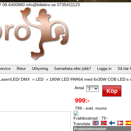
lla! 08-6400880 info@billebro.se 0735411123
ervice
Retur
Uthyrning
Samarbeta eller jobb?
Logga in
Så här 
/Laser/LED/ DMX
»
LED
»
180W LED PAR64 med 6x30W COB LED:s o
Antal
999:-
799:- exkl. moms
Fraktkostnad : 79:-
Translate
Produktinformation