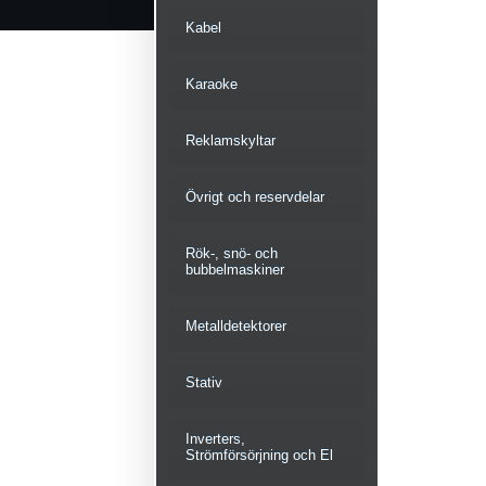
Kabel
Karaoke
Reklamskyltar
Övrigt och reservdelar
Rök-, snö- och
bubbelmaskiner
Metalldetektorer
Stativ
Inverters,
Strömförsörjning och El