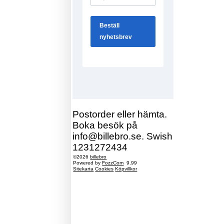
Postorder eller hämta.
Boka besök på
info@billebro.se. Swish
1231272434
©2026
billebro
Powered by
FozzCom
9.99
Sitekarta
Cookies
Köpvillkor