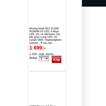
Moving head HEX 5x18W
RGBAW-UV LED, 6-färgs
LED, UV, vit, bärnsten, röd,
blå, grön i varje LED. 15-
kanals DMX. Höghastighets-
motorer...
Läs mer
1 699:-
1 359:- exkl. moms
Antal