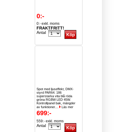
0:-
0:- exkl. moms
FRAKTFRITT!
Antal
Spot med ljuseffekt, DMX-
styrd PAR64. 186
superstarka vita blå röda
gröna RGBW LED 45W.
Kontrollpanel bak, mängder
av funktioner....
Läs mer
699:-
559:- exkl. moms
Antal