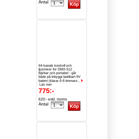
Antal
64-kanals kontroll och
ljusmixer för DMX-512.
Bärbar och portabel - går
både på inbyggt laddbart 9V
batteri (klarar 6-8 timmars...
Läs mer
775:-
620:- exkl. moms
Antal