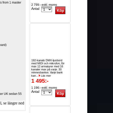
ts from 1 master
2 799:- exkl. moms
Antal
oard)
192-kanals DMX-ljusbord
med MIDI och mikrofon, för
max 12 armaturer med 16
kanaler max på varje. 30
minnesbanker. Varje bank
kan...
Läs mer
1 495:-
1 196:- exkl. moms
Antal
ster UK sedan 55
, se längre ned