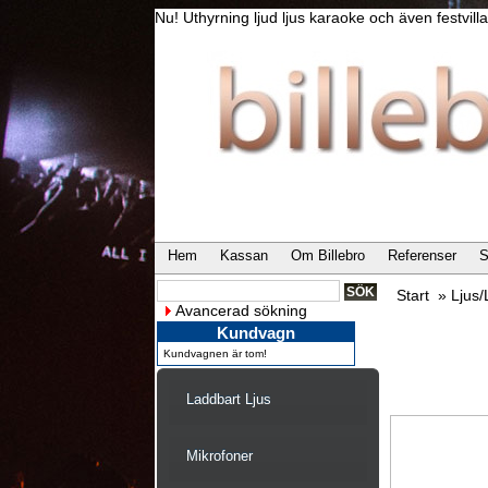
Nu! Uthyrning ljud ljus karaoke och även festvi
Hem
Kassan
Om Billebro
Referenser
S
Start
»
Ljus
Avancerad sökning
Kundvagn
Kundvagnen är tom!
Laddbart Ljus
Mikrofoner