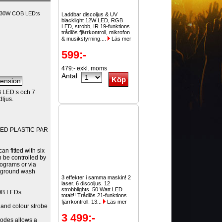
x30W COB LED:s
Laddbar discoljus & UV
blacklight 12W LED, RGB
LED, strobb, IR 19-funktions
trådlös fjärrkontroll, mikrofon
& musikstyrning....
Läs mer
599:-
479:- exkl. moms
Antal
LED:s och 7
ljus.
LED PLASTIC PAR
an fitted with six
 be controlled by
rograms or via
ckground wash
3 effekter i samma maskin! 2
laser. 6 discoljus. 12
strobblights. 50 Watt LED
OB LEDs
totalt!! Trådlös 21-funktions
fjärrkontroll. 13...
Läs mer
 and colour strobe
3 499:-
modes allows a