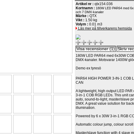
Artikel nr :
qtx154.036
Kortnamn :
180W LED PAR64 med 6
och 7 DMX-kanaler
Märke :
QTX
Vikt :
1.50 kg
Volym :
0.01 m3
Läs mer på tillverkarens hemsida
180W LED PAR64 med 6x30W COB 
DMX-kanaler. Motsvarar 1400W glöd
Demo ex tyresö
PAR64 HIGH POWER 3-IN-1 COB 
CAN
A lightweight, high output LED PAR c
3-in-1 COB RGB LEDs. This unit can
auto, sound-to-light, master/slave p
DMX. A great value solution for ba
illumination.
Powered by 6 x 30W 3-in-1 RGB C
Automatic colour jump, colour scroll
Master/slave function with 4 slave 