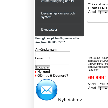
Strömförsörjning och El
239:- exkl. mo
FRAKTFRIT
Antal
Bevakningskameror och
system
Byggsatser
Kom gärna på besök, messa eller
ring före, 0708567232
Användarnamn:
Lösenord:
4 x Sound Projec
högtalare 1400
3500W RMS hög l
och överbelastn
Läs mer
Ny kund
Glömt ditt lösenord?
69 999:-
55 999:- exkl.
Antal
Nyhetsbrev