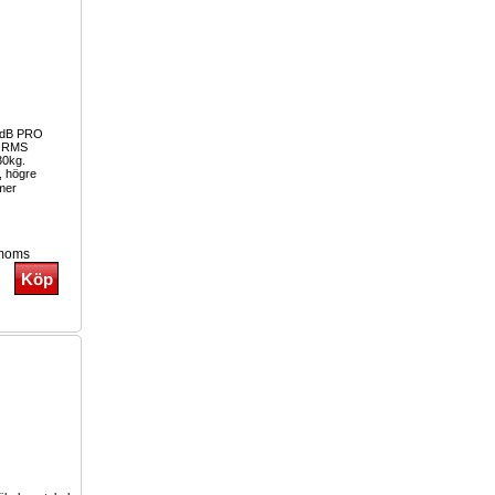
3dB PRO
W RMS
30kg.
, högre
mer
 moms