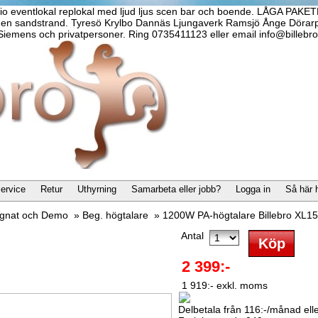
dio eventlokal replokal med ljud ljus scen bar och boende. LÅGA PAKETP
n sandstrand. Tyresö Krylbo Dannäs Ljungaverk Ramsjö Ånge Dörarp Ytt
iemens och privatpersoner. Ring 0735411123 eller email info@billebro
ervice
Retur
Uthyrning
Samarbeta eller jobb?
Logga in
Så här 
gnat och Demo
»
Beg. högtalare
»
1200W PA-högtalare Billebro XL1
Antal
2 399:-
1 919:- exkl. moms
Delbetala från 116:-/månad eller