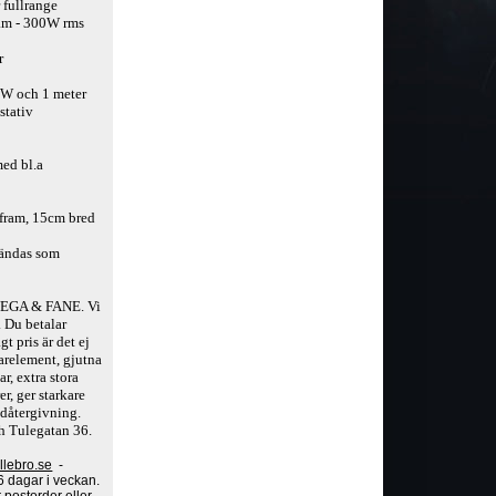
 fullrange
am - 300W rms
r
 W och 1 meter
stativ
med bl.a
fram, 15cm bred
vändas som
 VEGA & FANE. Vi
. Du betalar
 pris är det ej
larelement, gjutna
r, extra stora
, ger starkare
udåtergivning.
h Tulegatan 36.
llebro.se
-
6 dagar i veckan.