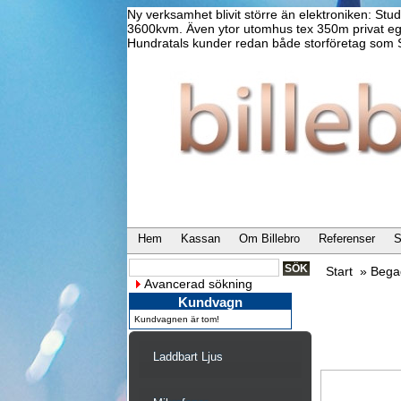
Ny verksamhet blivit större än elektroniken: Stu
3600kvm. Även ytor utomhus tex 350m privat ege
Hundratals kunder redan både storföretag som S
Hem
Kassan
Om Billebro
Referenser
S
Start
»
Bega
Avancerad sökning
Kundvagn
Kundvagnen är tom!
Laddbart Ljus