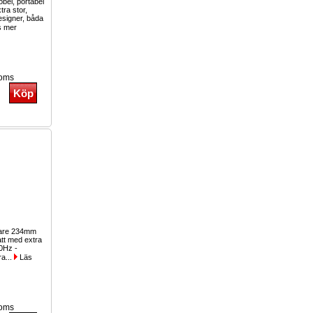
bel, portabel
tra stor,
esigner, båda
 mer
moms
lare 234mm
tt med extra
40Hz -
a...
Läs
moms