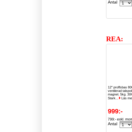
Antal
REA:
12" proffsbas 8
ventilerad talspo
magnet. 5kg. 30
Stark...
Läs me
999:-
799:- exkl. mo
Antal