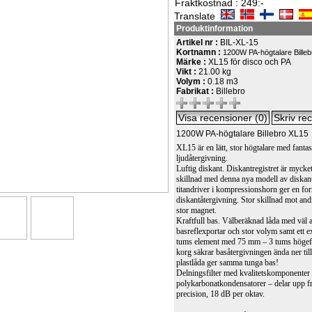
Fraktkostnad : 249:-
Translate
Produktinformation
Artikel nr :
BIL-XL-15
Kortnamn :
1200W PA-högtalare Bille
Märke :
XL15 för disco och PA
Vikt :
21.00 kg
Volym :
0.18 m3
Fabrikat :
Billebro
1200W PA-högtalare Billebro XL15
XL15 är en lätt, stor högtalare med fantas
ljudåtergivning.
Luftig diskant. Diskantregistret är mycket 
skillnad med denna nya modell av diskan
titandriver i kompressionshorn ger en fo
diskantåtergivning. Stor skillnad mot and
stor magnet.
Kraftfull bas. Välberäknad låda med väl
basreflexportar och stor volym samt ett e
tums element med 75 mm – 3 tums högeff
korg säkrar basåtergivningen ända ner ti
plastlåda ger samma tunga bas!
Delningsfilter med kvalitetskomponenter 
polykarbonatkondensatorer – delar upp f
precision, 18 dB per oktav.