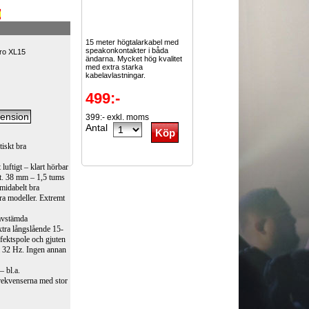
15 meter högtalarkabel med
speakonkontakter i båda
bro XL15
ändarna. Mycket hög kvalitet
med extra starka
kabelavlastningar.
499:-
399:- exkl. moms
Antal
tiskt bra
luftigt – klart hörbar
t. 38 mm – 1,5 tums
rmidabelt bra
ra modeller. Extremt
 avstämda
xtra långslående 15-
ektspole och gjuten
ll 32 Hz. Ingen annan
– bl.a.
rekvenserna med stor