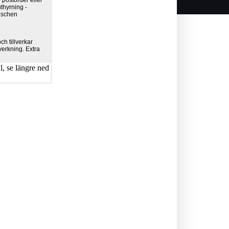
 postorder eller
uthyrning -
anschen
h tillverkar
verkning. Extra
, se längre ned