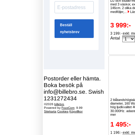
DJ och studio-mö
med 3 väskor, ex
146cm. 2 olika d
medföljer,...
Läs
3 999:-
3 199:- exkl. 
Antal
Postorder eller hämta.
Boka besök på
info@billebro.se. Swish
1231272434
2 blåtandshögta
diameter, 160 Wa
©2026
billebro
hög ljudkvalitet 
Powered by
FozzCom
9.99
30.000Hz. adastr
Sitekarta
Cookies
Köpvillkor
mer
1 495:-
1 196:- exkl. 