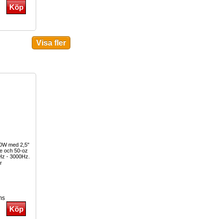
00W med 2,5"
le och 50-oz
Hz - 3000Hz.
r
ms