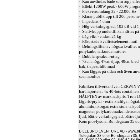
·
Kan användas både som topp eller
·
Effekt 1200W peak - 600W progr
·
Frekvensomfång 32 - 22.000 Hz
·
Klarar publik upp till 200 persone
·
Impedans 4 ohm
·
Hög verkningsgrad; 102 dB vid 1
·
Stativkopp undertill,kan sättas på 
·
Låg vikt - endast 21 kg
·
Påkostade kvalitetselement inuti
·
Delningsfilter av högsta kvalitet 
polykarbonatkondensatorer
·
Dubbla speakon-uttag
·
73cm hög, 47cm djup, 49cm bred 
bak, trapezoidformad
·
Kan läggas på sidan och även an
scenmonitor
Fabriken tillverkar även CERWIN
har importerat 4x 40-fots containers
HÄLFTEN av marknadspris. Trots lågt
lågpris-prylar - extra kraftiga högta
aluminiumkorgar, extra stora talspola
magneter, polykarbonatkondensatorer
ljud, bättre verkningsgrad, bättre lj
Kom provlyssna, Bondegatan 35 oc
BILLEBRO EVENTURE AB -
www.bi
Tulegatan 38 eller Bondegatan 35, 