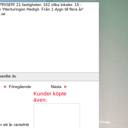
RISER! 21 fastigheter, 162 olika lokaler. 15 -
erturingen Hedsjö. Från 1 dygn till flera år!
.se
handlar du
5
Föregående
Nästa
Kunder köpte
även:
 ett år räntefritt