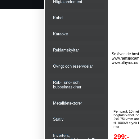
Högtalarelement
Kabel
Karaoke
Reklamskyltar
Se även de bostä
www.ramsjocam
www.uthyres.eu
Övrigt och reservdelar
Rök-, snö- och
bubbelmaskiner
Metalldetektorer
Fempack 10 met
högtalarkabel, hö
Stativ
2x0.75kvmm area
till 1000W styck 
mer
299:-
Inverters,