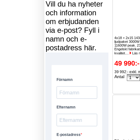
Vill du ha nyheter
och information
om erbjudanden
via e-post? Fyll i
namn och e-
4x18 + 2x15 14
ljudpaket 3000
postadress här.
11600W peak. 2
Engelskt fabrikat
kvalitet....
Läs 
49 990:-
39 992:- exkl.
Antal