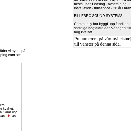
08- 6400 880 eller 08- 640 62 54 för
beställ här. Leasing - avbetalning - 
installation - fullservice - 28 år i br
BILLEBRO SOUND SYSTEMS
Community har byggt upp fabriken oc
samtliga högtalare där. Vår egen till
hög kvalitet.
Prenumerera på vårt nyhetsmejl
till vänster på denna sida.
der vi hyr ut på
ping.com och
ers
g kvalitet,
 Klarar upp
Kan...
Läs