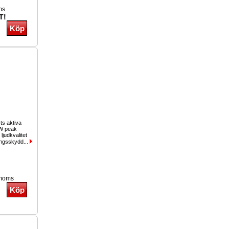
ms
T!
ts aktiva
0W peak
judkvalitet
ingsskydd...
 moms