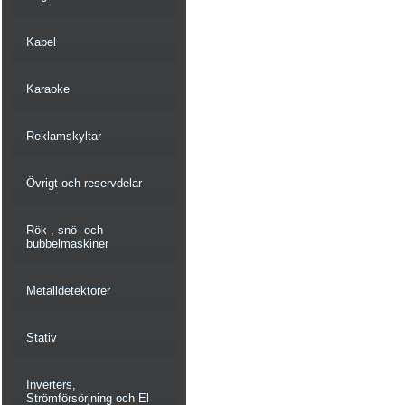
Kabel
Karaoke
Reklamskyltar
Övrigt och reservdelar
Rök-, snö- och
bubbelmaskiner
Metalldetektorer
Stativ
Inverters,
Strömförsörjning och El