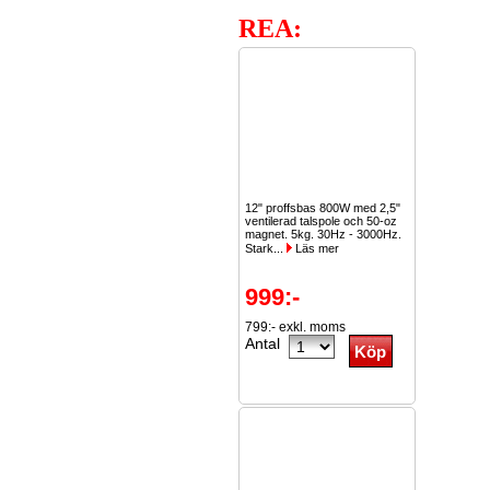
REA:
12" proffsbas 800W med 2,5"
ventilerad talspole och 50-oz
magnet. 5kg. 30Hz - 3000Hz.
Stark...
Läs mer
999:-
799:- exkl. moms
Antal