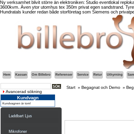
Ny verksamhet blivit större än elektroniken: Studio eventlokal replo
3600kvm. Även ytor utomhus tex 350m privat egen sandstrand. Tyresö
Hundratals kunder redan både storföretag som Siemens och privatper
Hem
Kassan
Om Billebro
Referenser
Service
Retur
Uthyrning
Sama
Start
»
Begagnat och Demo
»
Beg.
Avancerad sökning
Kundvagn
Kundvagnen är tom!
Laddbart Ljus
Mikrofoner