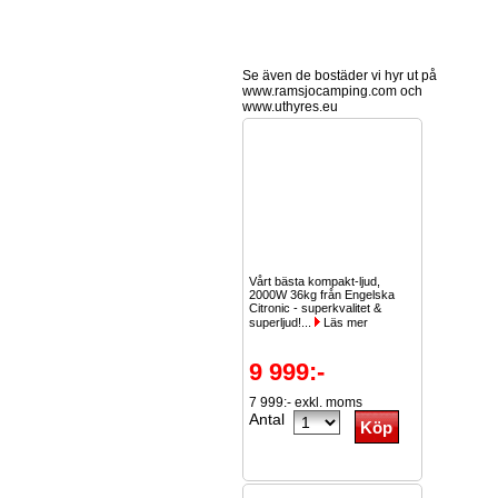
Se även de bostäder vi hyr ut på
www.ramsjocamping.com och
www.uthyres.eu
Vårt bästa kompakt-ljud,
2000W 36kg från Engelska
Citronic - superkvalitet &
superljud!...
Läs mer
9 999:-
7 999:- exkl. moms
Antal