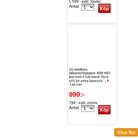
1 599:- exkl. moms
Antal
2st laddbara
blåtandshögtalare 40W HiFi-
ljud med 4 sub basar (fyra
st!!) för extra bastryck....
Läs mer
999:-
799:- exkl. moms
Antal