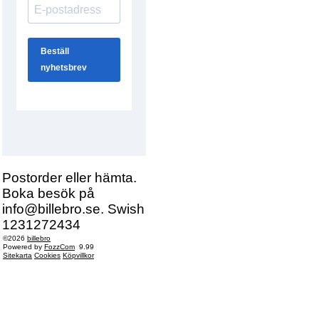
Postorder eller hämta.
Boka besök på
info@billebro.se. Swish
1231272434
©2026
billebro
Powered by
FozzCom
9.99
Sitekarta
Cookies
Köpvillkor