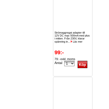
Strömaggregat adapter till
12V DC max 500mA med plus
i mitten. Från 230V, klarar
spänning in...
Läs mer
99:-
79:- exkl. moms
Antal