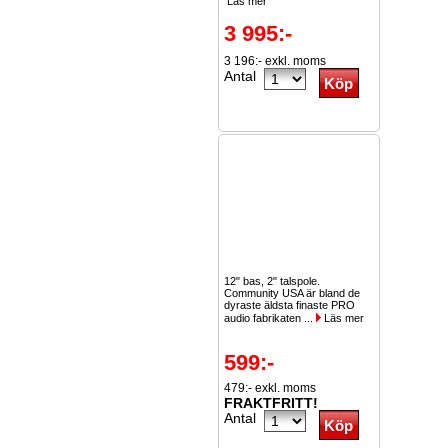
Läs mer
3 995:-
3 196:- exkl. moms
Antal
12" bas, 2" talspole.
Community USA är bland de
dyraste äldsta finaste PRO
audio fabrikaten ...
Läs mer
599:-
479:- exkl. moms
FRAKTFRITT!
Antal