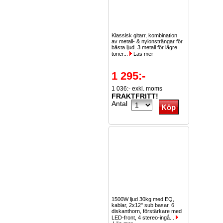
Klassisk gitarr, kombination
av metall- & nylonsträngar för
bästa ljud. 3 metall för lägre
toner...
Läs mer
1 295:-
1 036:- exkl. moms
FRAKTFRITT!
Antal
1500W ljud 30kg med EQ,
kablar, 2x12" sub basar, 6
diskanthorn, förstärkare med
LED-front, 4 stereo-ingå...