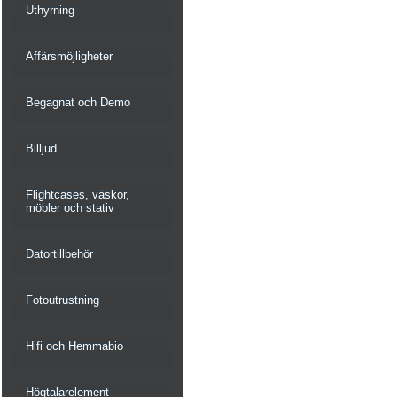
Uthyrning
Affärsmöjligheter
Begagnat och Demo
Billjud
Flightcases, väskor,
möbler och stativ
Datortillbehör
Fotoutrustning
Hifi och Hemmabio
Högtalarelement