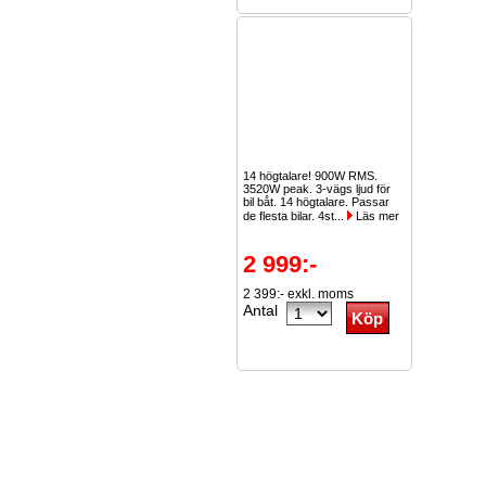
14 högtalare! 900W RMS.
3520W peak. 3-vägs ljud för
bil båt. 14 högtalare. Passar
de flesta bilar. 4st...
Läs mer
2 999:-
2 399:- exkl. moms
Antal