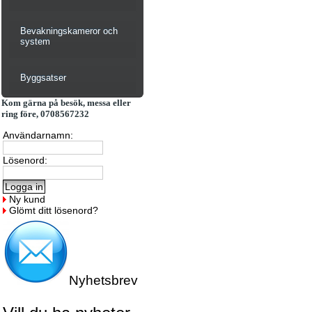
Bevakningskameror och
system
Byggsatser
Kom gärna på besök, messa eller
ring före, 0708567232
Användarnamn:
Lösenord:
Ny kund
Glömt ditt lösenord?
Nyhetsbrev