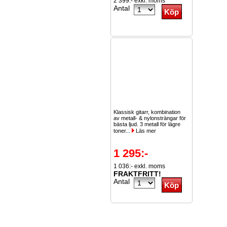
2 399:- exkl. moms
Antal
Klassisk gitarr, kombination
av metall- & nylonsträngar för
bästa ljud. 3 metall för lägre
toner...
Läs mer
1 295:-
1 036:- exkl. moms
FRAKTFRITT!
Antal