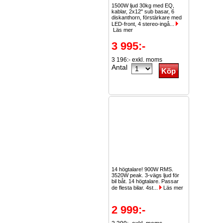
1500W ljud 30kg med EQ,
kablar, 2x12" sub basar, 6
diskanthorn, förstärkare med
LED-front, 4 stereo-ingå...
Läs mer
3 995:-
3 196:- exkl. moms
Antal
14 högtalare! 900W RMS.
3520W peak. 3-vägs ljud för
bil båt. 14 högtalare. Passar
de flesta bilar. 4st...
Läs mer
2 999:-