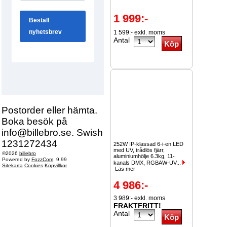
1 999:-
1 599:- exkl. moms
Antal
Postorder eller hämta.
Boka besök på
info@billebro.se. Swish
1231272434
252W IP-klassad 6-i-en LED
med UV, trådlös fjärr,
©2026
billebro
aluminiumhölje 6.3kg, 11-
Powered by
FozzCom
9.99
kanals DMX, RGBAW-UV...
Sitekarta
Cookies
Köpvillkor
Läs mer
4 986:-
3 989:- exkl. moms
FRAKTFRITT!
Antal