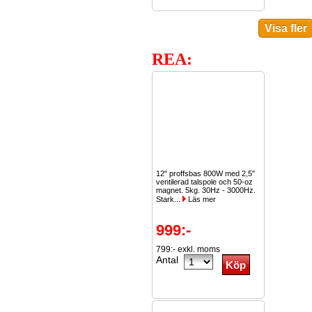
REA:
12" proffsbas 800W med 2,5"
ventilerad talspole och 50-oz
magnet. 5kg. 30Hz - 3000Hz.
Stark...
Läs mer
999:-
799:- exkl. moms
Antal