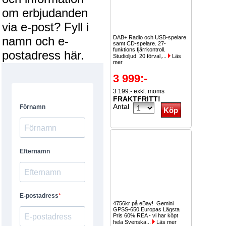
om erbjudanden
via e-post? Fyll i
namn och e-
DAB+ Radio och USB-spelare
samt CD-spelare. 27-
funktions fjärrkontroll.
postadress här.
Studioljud. 20 förval,...
Läs
mer
3 999:-
3 199:- exkl. moms
FRAKTFRITT!
Antal
4756kr på eBay! Gemini
GPSS-650 Europas Lägsta
Pris 60% REA - vi har köpt
hela Svenska...
Läs mer