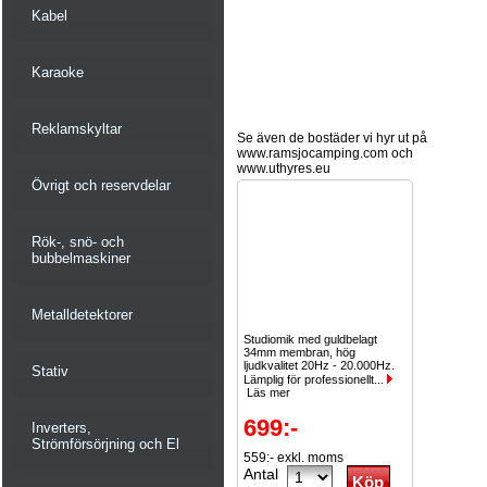
Kabel
Karaoke
Reklamskyltar
Se även de bostäder vi hyr ut på
www.ramsjocamping.com och
www.uthyres.eu
Övrigt och reservdelar
Rök-, snö- och
bubbelmaskiner
Metalldetektorer
Studiomik med guldbelagt
34mm membran, hög
ljudkvalitet 20Hz - 20.000Hz.
Stativ
Lämplig för professionellt...
Läs mer
699:-
Inverters,
Strömförsörjning och El
559:- exkl. moms
Antal