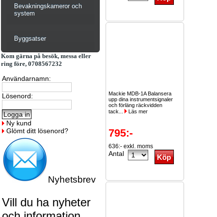
Bevakningskameror och
system
Byggsatser
Kom gärna på besök, messa eller
ring före, 0708567232
Användarnamn:
Mackie MDB-1A Balansera
Lösenord:
upp dina instrumentsignaler
och förläng räckvidden
tack...
Läs mer
Ny kund
Glömt ditt lösenord?
795:-
636:- exkl. moms
Antal
Nyhetsbrev
Vill du ha nyheter
och information