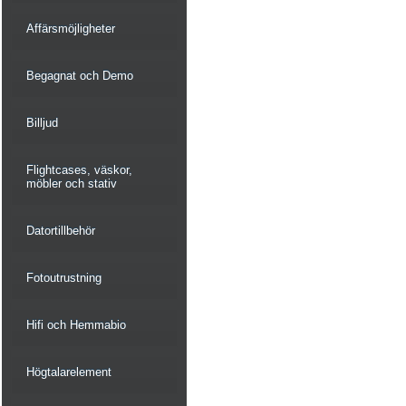
Affärsmöjligheter
Begagnat och Demo
Billjud
Flightcases, väskor,
möbler och stativ
Datortillbehör
Fotoutrustning
Hifi och Hemmabio
Högtalarelement