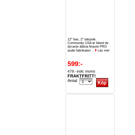
12" bas, 2" talspole.
Community USA är bland de
dyraste äldsta finaste PRO
audio fabrikaten ...
Läs mer
599:-
479:- exkl. moms
FRAKTFRITT!
Antal