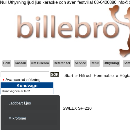
Nu! Uthyrning ljud ljus karaoke och även festvilla! 08-6400880 info@
Hem
Kassan
Om Billebro
Referenser
Service
Retur
Uthyrning
Sama
Start
»
Hifi och Hemmabio
»
Högta
Avancerad sökning
Kundvagn
Kundvagnen är tom!
Laddbart Ljus
SWEEX SP-210
Mikrofoner