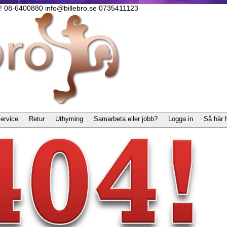
lla! 08-6400880 info@billebro.se 0735411123
ervice
Retur
Uthyrning
Samarbeta eller jobb?
Logga in
Så här 