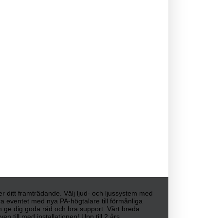
ller ditt framträdande. Välj ljud- och ljussystem med
era eventet med nya PA-högtalare till förmånliga
kan ge dig goda råd och bra support. Vårt breda
n till med installationen! Upp till 2 års