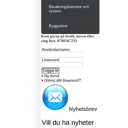
Bevakningskameror och
system
Byggsatser
Kom gärna på besök, messa eller
ring före, 0708567232
Användarnamn:
Lösenord:
Ny kund
Glömt ditt lösenord?
Nyhetsbrev
Vill du ha nyheter