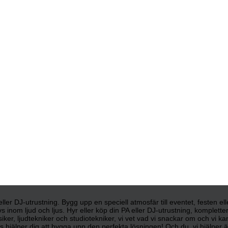
d eller DJ-utrustning. Bygg upp en speciell atmosfär till eventet, festen e
s inom ljud och ljus. Hyr eller köp din PA eller DJ-utrustning, komplett
siker, ljudtekniker och studiotekniker, vi vet vad vi snackar om och vi 
 hjälper dig att bygga upp den perfekta lösningen! Och du, vi hjälper äve