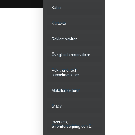
Kabel
Karaoke
Reklamskyltar
Övrigt och reservdelar
Rök-, snö- och
bubbelmaskiner
Metalldetektorer
Stativ
Inverters,
Strömförsörjning och El