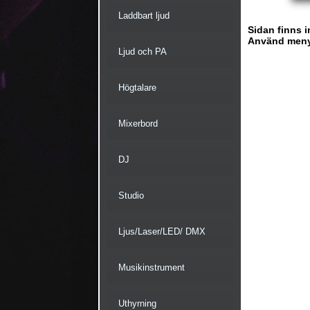
Laddbart ljud
Sidan finns i
Använd menyn 
Ljud och PA
Högtalare
Mixerbord
DJ
Studio
Ljus/Laser/LED/ DMX
Musikinstrument
Uthyrning