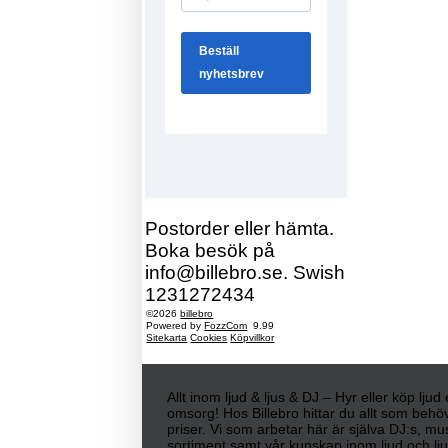
Postorder eller hämta.
Boka besök på
info@billebro.se. Swish
1231272434
©2026
billebro
Powered by
FozzCom
9.99
Sitekarta
Cookies
Köpvillkor
Allt inom ljud & ljus & DJ – Hyr eller köp lju
omsorg! Hos Billebro hittar du allt som behöv
priser. Vi som arbetar här är själva DJ:s, mu
sortiment samt vår kunskap inom ljud och ljus