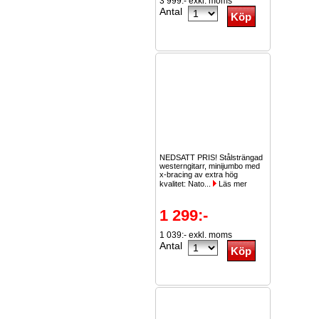
3 999:- exkl. moms
Antal
NEDSATT PRIS! Stålsträngad
westerngitarr, minijumbo med
x-bracing av extra hög
kvalitet: Nato...
Läs mer
1 299:-
1 039:- exkl. moms
Antal