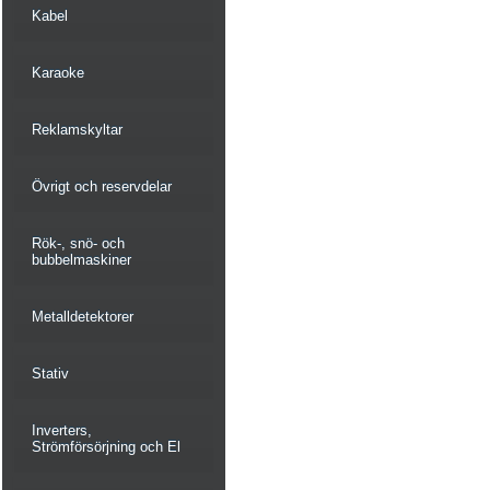
Kabel
Karaoke
Reklamskyltar
Övrigt och reservdelar
Rök-, snö- och
bubbelmaskiner
Metalldetektorer
Stativ
Inverters,
Strömförsörjning och El