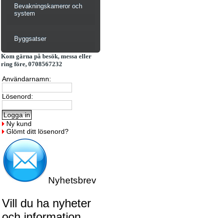
Bevakningskameror och
system
Byggsatser
Kom gärna på besök, messa eller
ring före, 0708567232
Användarnamn:
Lösenord:
Ny kund
Glömt ditt lösenord?
Nyhetsbrev
Vill du ha nyheter
och information