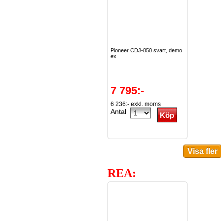
Pioneer CDJ-850 svart, demo
ex
7 795:-
6 236:- exkl. moms
Antal
REA: