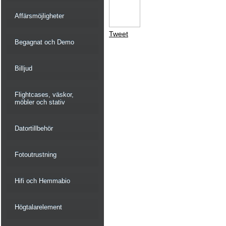
Affärsmöjligheter
Tweet
Begagnat och Demo
Billjud
Flightcases, väskor,
möbler och stativ
Datortillbehör
Fotoutrustning
Hifi och Hemmabio
Högtalarelement