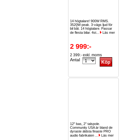
14 högtalare! 900W RMS.
3520W peak. 3-vägs ljud för
bil båt. 14 högtalare. Passar
de flesta bilar. 4st...
Läs mer
2 999:-
2 399:- exkl. moms
Antal
12" bas, 2" talspole.
Community USA är bland de
dyraste äldsta finaste PRO
audio fabrikaten ...
Läs mer