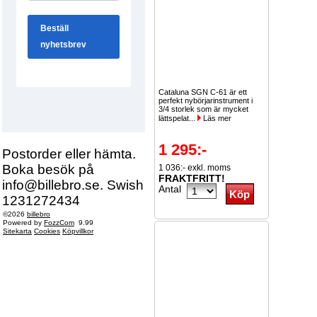
Cataluna SGN C-61 är ett
perfekt nybörjarinstrument i
3/4 storlek som är mycket
lättspelat...
Läs mer
1 295:-
Postorder eller hämta.
Boka besök på
1 036:- exkl. moms
FRAKTFRITT!
info@billebro.se. Swish
Antal
1231272434
©2026
billebro
Powered by
FozzCom
9.99
Sitekarta
Cookies
Köpvillkor