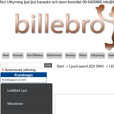
Nu! Uthyrning ljud ljus karaoke och även festvilla! 08-6400880 info@
Hem
Kassan
Om Billebro
Referenser
Service
Retur
Uthyrning
Sama
Start
»
Ljus/Laser/LED/ DMX
»
LE
Avancerad sökning
Kundvagn
Kundvagnen är tom!
Laddbart Ljus
Mikrofoner