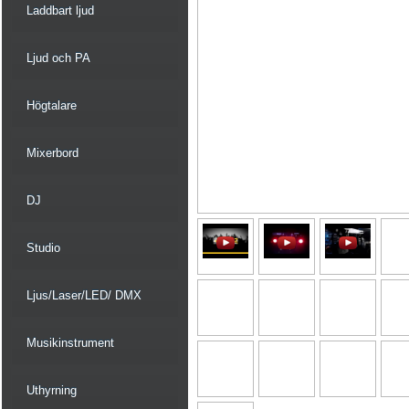
Laddbart ljud
Ljud och PA
Högtalare
Mixerbord
DJ
Studio
Ljus/Laser/LED/ DMX
Musikinstrument
Uthyrning