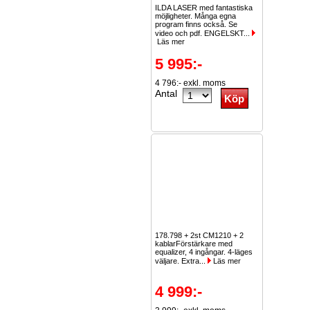
ILDA LASER med fantastiska
möjligheter. Många egna
program finns också. Se
video och pdf. ENGELSKT...
Läs mer
5 995:-
4 796:- exkl. moms
Antal
178.798 + 2st CM1210 + 2
kablarFörstärkare med
equalizer, 4 ingångar. 4-läges
väljare. Extra...
Läs mer
4 999:-