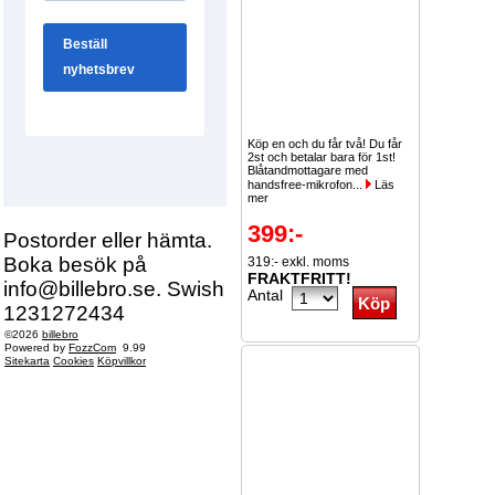
Köp en och du får två! Du får
2st och betalar bara för 1st!
Blåtandmottagare med
handsfree-mikrofon...
Läs
mer
399:-
Postorder eller hämta.
Boka besök på
319:- exkl. moms
FRAKTFRITT!
info@billebro.se. Swish
Antal
1231272434
©2026
billebro
Powered by
FozzCom
9.99
Sitekarta
Cookies
Köpvillkor