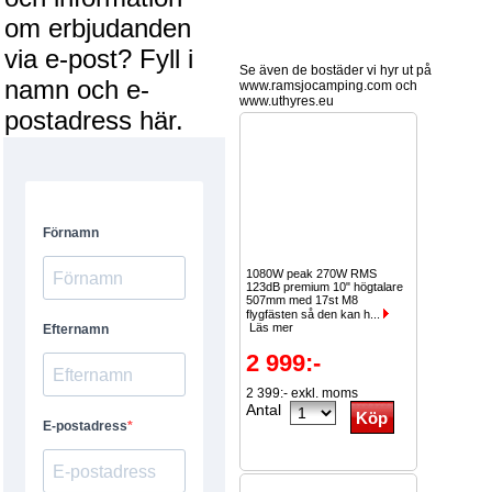
om erbjudanden
via e-post? Fyll i
Se även de bostäder vi hyr ut på
namn och e-
www.ramsjocamping.com och
www.uthyres.eu
postadress här.
1080W peak 270W RMS
123dB premium 10" högtalare
507mm med 17st M8
flygfästen så den kan h...
Läs mer
2 999:-
2 399:- exkl. moms
Antal