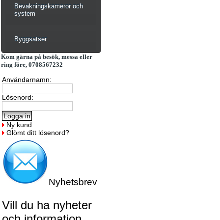
Bevakningskameror och
system
Byggsatser
Kom gärna på besök, messa eller
ring före, 0708567232
Användarnamn:
Lösenord:
Ny kund
Glömt ditt lösenord?
Nyhetsbrev
Vill du ha nyheter
och information