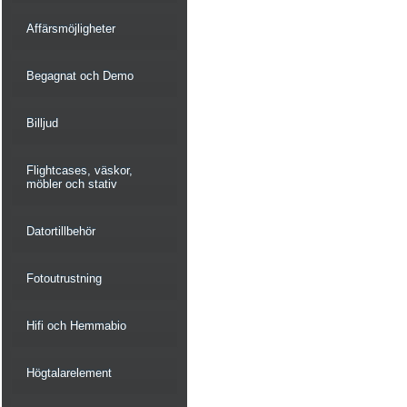
Affärsmöjligheter
Begagnat och Demo
Billjud
Flightcases, väskor,
möbler och stativ
Datortillbehör
Fotoutrustning
Hifi och Hemmabio
Högtalarelement