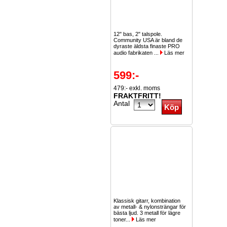
12" bas, 2" talspole.
Community USA är bland de
dyraste äldsta finaste PRO
audio fabrikaten ...
Läs mer
599:-
479:- exkl. moms
FRAKTFRITT!
Antal
Klassisk gitarr, kombination
av metall- & nylonsträngar för
bästa ljud. 3 metall för lägre
toner...
Läs mer