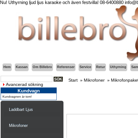
Nu! Uthyrning ljud ljus karaoke och även festvilla! 08-6400880 info@
Hem
Kassan
Om Billebro
Referenser
Service
Retur
Uthyrning
Sama
Start
»
Mikrofoner
»
Mikrofonpake
Avancerad sökning
Kundvagn
Kundvagnen är tom!
Laddbart Ljus
Mikrofoner