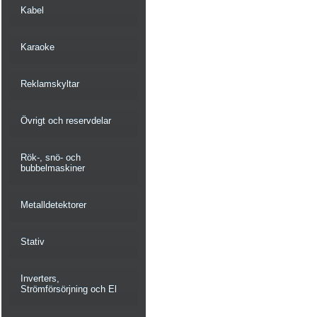
Kabel
Karaoke
Reklamskyltar
Övrigt och reservdelar
Rök-, snö- och
bubbelmaskiner
Metalldetektorer
Stativ
Inverters,
Strömförsörjning och El