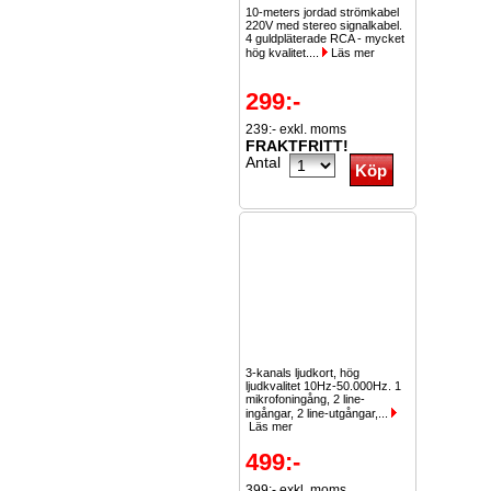
10-meters jordad strömkabel
220V med stereo signalkabel.
4 guldpläterade RCA - mycket
hög kvalitet....
Läs mer
299:-
239:- exkl. moms
FRAKTFRITT!
Antal
3-kanals ljudkort, hög
ljudkvalitet 10Hz-50.000Hz. 1
mikrofoningång, 2 line-
ingångar, 2 line-utgångar,...
Läs mer
499:-
399:- exkl. moms