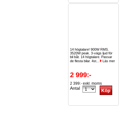
14 högtalare! 900W RMS.
3520W peak. 3-vägs ljud för
bil båt. 14 högtalare. Passar
de flesta bilar. 4st...
Läs mer
2 999:-
2 399:- exkl. moms
Antal