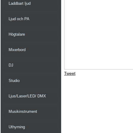
Laddbart ljud
Ljud och PA
Högtalare
Mixerbord
DJ
Tweet
Studio
Ljus/Laser/LED/ DMX
Musikinstrument
Uthyrning