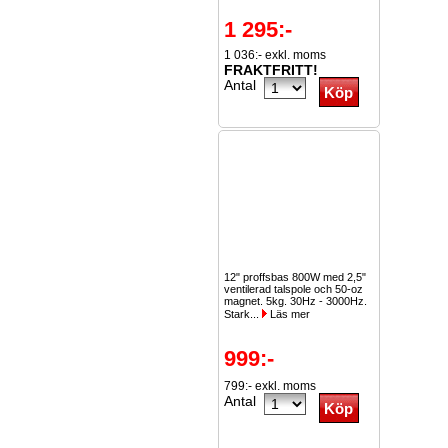
1 295:-
1 036:- exkl. moms
FRAKTFRITT!
Antal
12" proffsbas 800W med 2,5"
ventilerad talspole och 50-oz
magnet. 5kg. 30Hz - 3000Hz.
Stark...
Läs mer
999:-
799:- exkl. moms
Antal