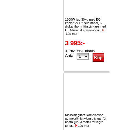
1500W ljud 30kg med EQ,
kablar, 2x12" sub basar, 6
diskanthorn, förstärkare med
LED-front, 4 stereo-ingå...
Läs mer
3 995:-
3 196:- exkl. moms
Antal
Klassisk gitarr, kombination
av metall- & nylonsträngar för
bästa ljud. 3 metall för lägre
toner...
Läs mer