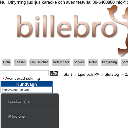
Nu! Uthyrning ljud ljus karaoke och även festvilla! 08-6400880 info@
Hem
Kassan
Om Billebro
Referenser
Service
Retur
Uthyrning
Sama
Start
»
Ljud och PA
»
Slutsteg
»
2
Avancerad sökning
Kundvagn
Kundvagnen är tom!
Laddbart Ljus
Mikrofoner