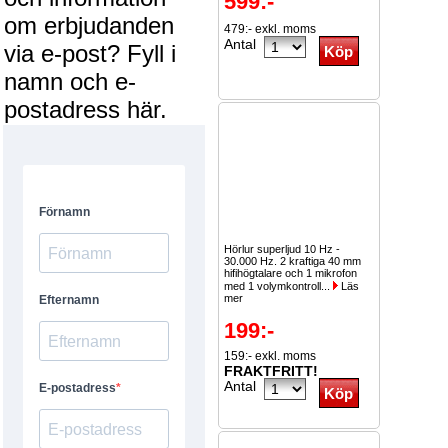
599:-
om erbjudanden
479:- exkl. moms
Antal
via e-post? Fyll i
namn och e-
postadress här.
Hörlur superljud 10 Hz -
30.000 Hz. 2 kraftiga 40 mm
hifihögtalare och 1 mikrofon
med 1 volymkontroll...
Läs
mer
199:-
159:- exkl. moms
FRAKTFRITT!
Antal