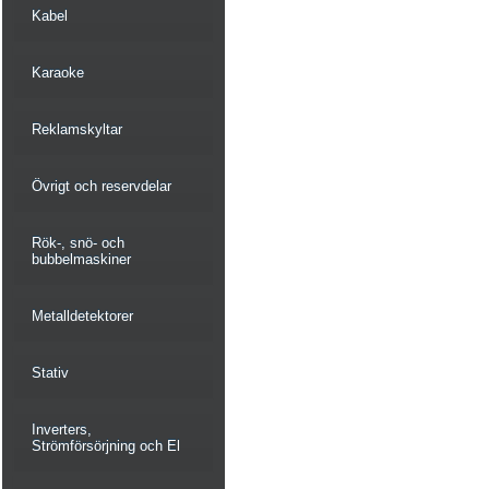
Kabel
Karaoke
Reklamskyltar
Övrigt och reservdelar
Rök-, snö- och
bubbelmaskiner
Metalldetektorer
Stativ
Inverters,
Strömförsörjning och El