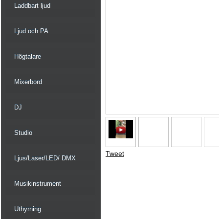
Laddbart ljud
Ljud och PA
Högtalare
Mixerbord
DJ
Studio
Tweet
Ljus/Laser/LED/ DMX
Musikinstrument
Uthyrning