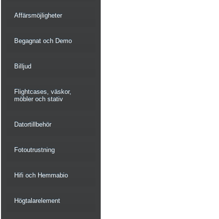
Affärsmöjligheter
Begagnat och Demo
Billjud
Flightcases, väskor,
möbler och stativ
Datortillbehör
Fotoutrustning
Hifi och Hemmabio
Högtalarelement