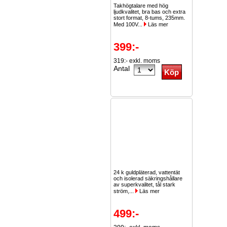
Takhögtalare med hög
ljudkvalitet, bra bas och extra
stort format, 8-tums, 235mm.
Med 100V...
Läs mer
399:-
319:- exkl. moms
Antal
24 k guldpläterad, vattentät
och isolerad säkringshållare
av superkvalitet, tål stark
ström,...
Läs mer
499:-