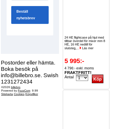
24 HE flightcase på hjul med
tiltbar överdel för mixer mm 8
HE, 16 HE nedtill för
slutsteg,...
Läs mer
5 995:-
Postorder eller hämta.
Boka besök på
4 796:- exkl. moms
FRAKTFRITT!
info@billebro.se. Swish
Antal
1231272434
©2026
billebro
Powered by
FozzCom
9.99
Sitekarta
Cookies
Köpvillkor