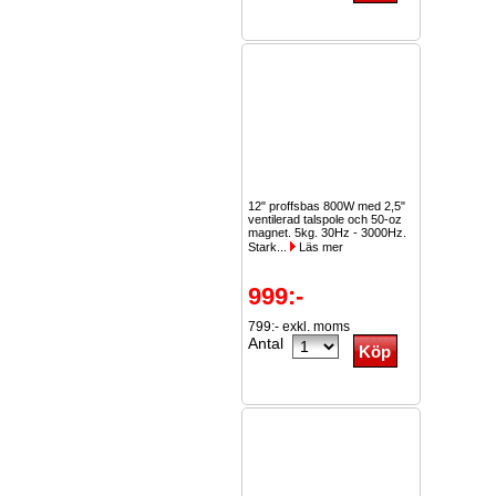
12" proffsbas 800W med 2,5"
ventilerad talspole och 50-oz
magnet. 5kg. 30Hz - 3000Hz.
Stark...
Läs mer
999:-
799:- exkl. moms
Antal