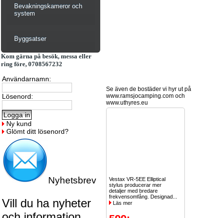
Bevakningskameror och
system
Byggsatser
Kom gärna på besök, messa eller
ring före, 0708567232
Användarnamn:
Se även de bostäder vi hyr ut på
Lösenord:
www.ramsjocamping.com och
www.uthyres.eu
Ny kund
Glömt ditt lösenord?
Nyhetsbrev
Vestax VR-5EE Elliptical
stylus producerar mer
detaljer med bredare
frekvensomfång. Designad...
Vill du ha nyheter
Läs mer
och information