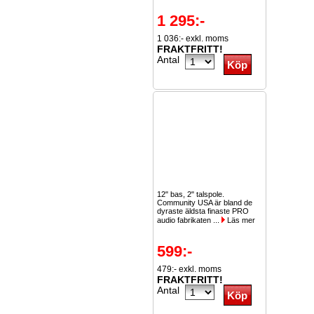
1 295:-
1 036:- exkl. moms
FRAKTFRITT!
Antal
12" bas, 2" talspole.
Community USA är bland de
dyraste äldsta finaste PRO
audio fabrikaten ...
Läs mer
599:-
479:- exkl. moms
FRAKTFRITT!
Antal