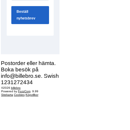
Postorder eller hämta.
Boka besök på
info@billebro.se. Swish
1231272434
©2026
billebro
Powered by
FozzCom
9.99
Sitekarta
Cookies
Köpvillkor