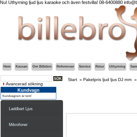
Nu! Uthyrning ljud ljus karaoke och även festvilla! 08-6400880 info@
Hem
Kassan
Om Billebro
Referenser
Service
Retur
Uthyrning
Sama
Start
»
Paketpris ljud ljus DJ mm
Avancerad sökning
Kundvagn
Kundvagnen är tom!
Laddbart Ljus
Mikrofoner