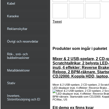
Kabel
Karaoke
Tweet
Reklamskyltar
Övrigt och reservdelar
Produkter som ingår i paketet
Rök-, snö- och
bubbelmaskiner
Mixer & 2 USB-spelare, 2 CD-sp
Scratchtallrikar, 2 belysta LED
inuti, 4 effekter: Reverse Brak
Metalldetektorer
Reloop. 2 BPM-räknare. Start
CDJ2000. Koppla HDD, laptop
Stativ
Mixer & 2 USB-spelare, 2 CD-spelare, 2 Scratchta
LED-displayer inuti, 4 effekter: Reverse Brake..
Inverters,
Strömförsörjning och El
Ett demo ex finns kvar