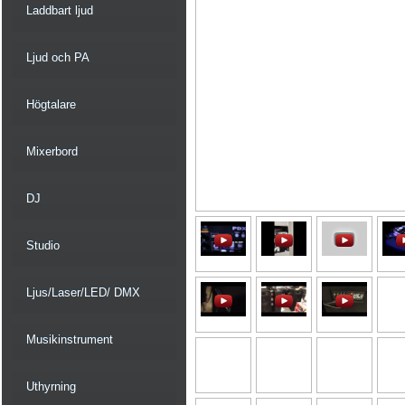
Laddbart ljud
Ljud och PA
Högtalare
Mixerbord
DJ
Studio
Ljus/Laser/LED/ DMX
Musikinstrument
Uthyrning