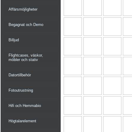
Affärsmöjligheter
Begagnat och Demo
Billjud
Flightcases, väskor,
möbler och stativ
Datortillbehör
Fotoutrustning
Hifi och Hemmabio
Högtalarelement