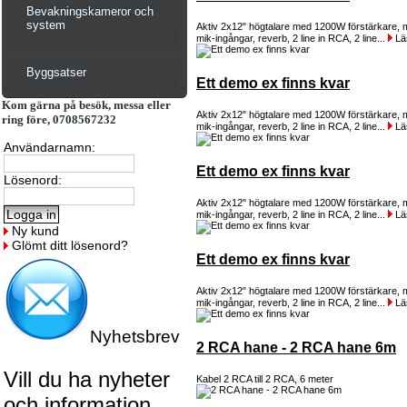
Bevakningskameror och
system
Aktiv 2x12" högtalare med 1200W förstärkare, m
mik-ingångar, reverb, 2 line in RCA, 2 line...
Lä
Byggsatser
Ett demo ex finns kvar
Kom gärna på besök, messa eller
Aktiv 2x12" högtalare med 1200W förstärkare, m
ring före, 0708567232
mik-ingångar, reverb, 2 line in RCA, 2 line...
Lä
Användarnamn:
Ett demo ex finns kvar
Lösenord:
Aktiv 2x12" högtalare med 1200W förstärkare, m
mik-ingångar, reverb, 2 line in RCA, 2 line...
Lä
Ny kund
Glömt ditt lösenord?
Ett demo ex finns kvar
Aktiv 2x12" högtalare med 1200W förstärkare, m
mik-ingångar, reverb, 2 line in RCA, 2 line...
Lä
Nyhetsbrev
2 RCA hane - 2 RCA hane 6m
Vill du ha nyheter
Kabel 2 RCA till 2 RCA, 6 meter
och information