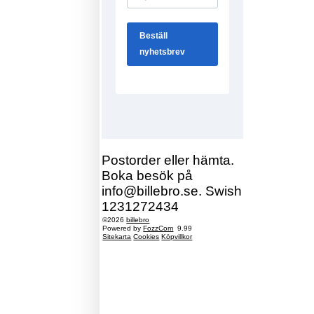
Postorder eller hämta.
Boka besök på
info@billebro.se. Swish
1231272434
©2026
billebro
Powered by
FozzCom
9.99
Sitekarta
Cookies
Köpvillkor