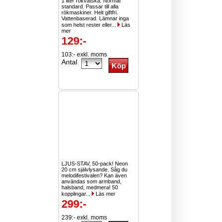
1 liter rökvätska. Normal
standard. Passar till alla
rökmaskiner. Helt giftfri.
Vattenbaserad. Lämnar inga
som helst rester eller...
Läs
mer
129:-
103:- exkl. moms
Antal
LJUS-STAV, 50-pack! Neon
20 cm självlysande. Såg du
melodifestivalen? Kan även
användas som armband,
halsband, medmera! 50
kopplingar...
Läs mer
299:-
239:- exkl. moms