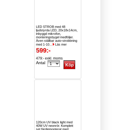
LED STROB med 48
ljudstyrda LED, 20x18x14cm,
inbyggd mikrofon,
monteringsbygel medföljer.
Även ställbar auto-strobbning
med 1-10...
Läs mer
599:-
479:- exkl. moms
Antal
120cm UV black light med
40W UV neonrör. Komplett
set färdigmonterat med