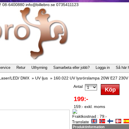
lla! 08-6400880 info@billebro.se 0735411123
ervice
Retur
Uthyrning
Samarbeta eller jobb?
Logga in
Så här 
/Laser/LED/ DMX
»
UV ljus
»
160.022 UV lysrörslampa 20W E27 230V
Antal
199:-
159:- exkl. moms
Fraktkostnad : 79:-
Translate
Produktinformation