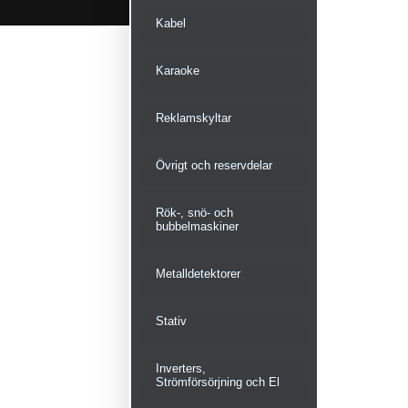
Kabel
Karaoke
Reklamskyltar
Övrigt och reservdelar
Rök-, snö- och
bubbelmaskiner
Metalldetektorer
Stativ
Inverters,
Strömförsörjning och El