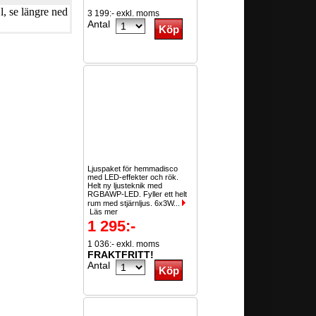
, se längre ned
3 199:- exkl. moms
Antal
Ljuspaket för hemmadisco
med LED-effekter och rök.
Helt ny ljusteknik med
RGBAWP-LED. Fyller ett helt
rum med stjärnljus. 6x3W...
Läs mer
1 295:-
1 036:- exkl. moms
FRAKTFRITT!
Antal