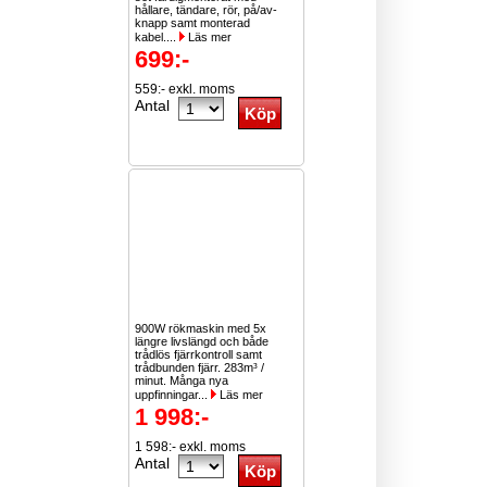
hållare, tändare, rör, på/av-
knapp samt monterad
kabel....
Läs mer
699:-
559:- exkl. moms
Antal
900W rökmaskin med 5x
längre livslängd och både
trådlös fjärrkontroll samt
trådbunden fjärr. 283m³ /
minut. Många nya
uppfinningar...
Läs mer
1 998:-
1 598:- exkl. moms
Antal