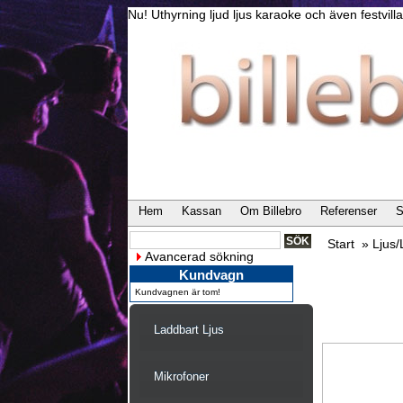
Nu! Uthyrning ljud ljus karaoke och även festvi
Hem
Kassan
Om Billebro
Referenser
S
Start
»
Ljus
Avancerad sökning
Kundvagn
Kundvagnen är tom!
Laddbart Ljus
Mikrofoner