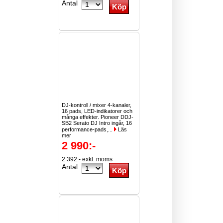
Antal
DJ-kontroll / mixer 4-kanaler,
16 pads, LED-indikatorer och
många effekter. Pioneer DDJ-
SB2 Serato DJ Intro ingår, 16
performance-pads,...
Läs
mer
2 990:-
2 392:- exkl. moms
Antal