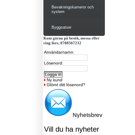
Bevakningskameror och
system
Byggsatser
Kom gärna på besök, messa eller
ring före, 0708567232
Användarnamn:
Lösenord:
Ny kund
Glömt ditt lösenord?
Nyhetsbrev
Vill du ha nyheter