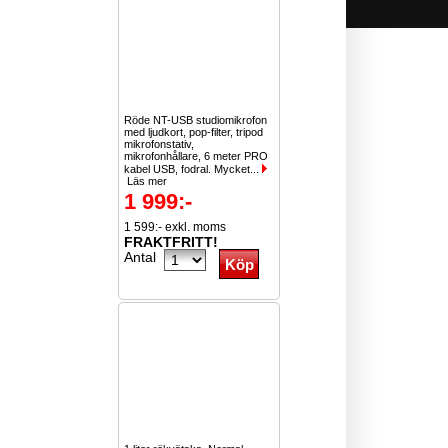
Röde NT-USB studiomikrofon
med ljudkort, pop-filter, tripod
mikrofonstativ,
mikrofonhållare, 6 meter PRO
kabel USB, fodral. Mycket...
Läs mer
1 999:-
1 599:- exkl. moms
FRAKTFRITT!
Antal