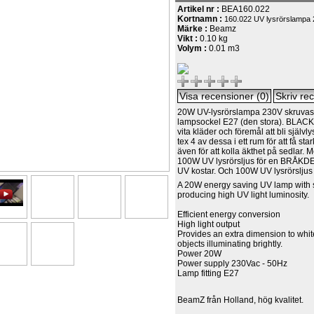
Artikel nr :
BEA160.022
Kortnamn :
160.022 UV lysrörslampa
Märke :
Beamz
Vikt :
0.10 kg
Volym :
0.01 m3
20W UV-lysrörslampa 230V skruvas i
lampsockel E27 (den stora). BLACK
vita kläder och föremål att bli själ
tex 4 av dessa i ett rum för att få sta
även för att kolla äkthet på sedlar. 
100W UV lysrörsljus för en BRÅKD
UV kostar. Och 100W UV lysrörsljus ä
A 20W energy saving UV lamp with
producing high UV light luminosity.
Efficient energy conversion
High light output
Provides an extra dimension to whit
objects illuminating brightly.
Power 20W
Power supply 230Vac - 50Hz
Lamp fitting E27
BeamZ från Holland, hög kvalitet.