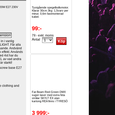
 20W E27 230V
Tystgående spegelbollsmotor.
Klarar 30cm 3kg 1,5varv per
minut. 0,6m fastmonterad
kabel.
99:-
79:- exkl. moms
Antal
n i vanlig
LIGHT. Får alla
vlysande. Andvänd
rk effekt. Används
Med 4st har du
EL av vad andra
r starkt!
 screw base E27
e clothing and
Fat Beam Red-Green DMX
super-laser med extra feta
strålar SKYLT EX utan
kartong REA finns i TYRESÖ
3 999:-