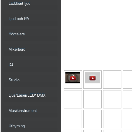
Laddbart ljud
Ljud och PA
Högtalare
Mixerbord
DJ
Studio
Ljus/Laser/LED/ DMX
Musikinstrument
Uthyrning