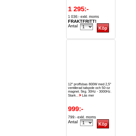
1 295:-
1 036:- exkl. moms
FRAKTFRITT!
Antal
12" proffsbas 800W med 2,5"
ventilerad talspole och 50-oz
magnet. 5kg. 30Hz - 3000Hz.
Stark...
Läs mer
999:-
799:- exkl. moms
Antal