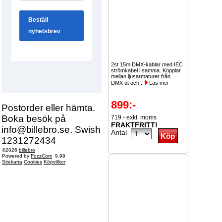
2st 15m DMX-kablar med IEC
strömkabel i samma. Kopplar
mellan ljusarmaturer från
DMX ut och...
Läs mer
899:-
Postorder eller hämta.
Boka besök på
719:- exkl. moms
FRAKTFRITT!
info@billebro.se. Swish
Antal
1231272434
©2026
billebro
Powered by
FozzCom
9.99
Sitekarta
Cookies
Köpvillkor