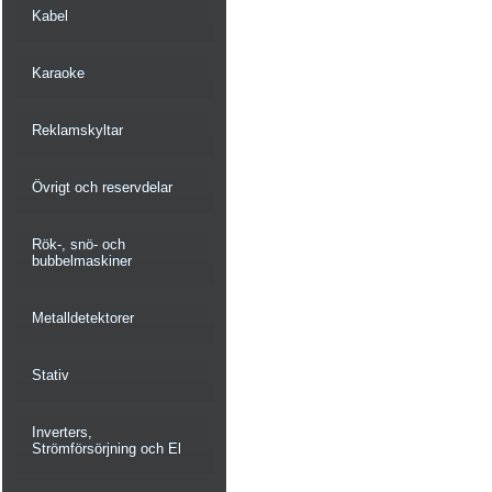
Kabel
Karaoke
Reklamskyltar
Övrigt och reservdelar
Rök-, snö- och
bubbelmaskiner
Metalldetektorer
Stativ
Inverters,
Strömförsörjning och El