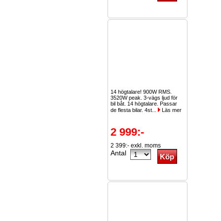
14 högtalare! 900W RMS.
3520W peak. 3-vägs ljud för
bil båt. 14 högtalare. Passar
de flesta bilar. 4st...
Läs mer
2 999:-
2 399:- exkl. moms
Antal