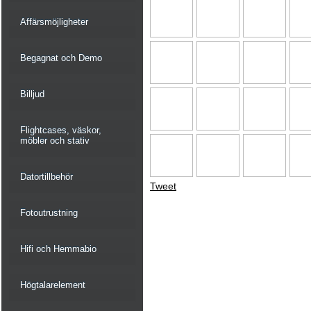
Affärsmöjligheter
Begagnat och Demo
Billjud
Flightcases, väskor,
möbler och stativ
Datortillbehör
Tweet
Fotoutrustning
Hifi och Hemmabio
Högtalarelement