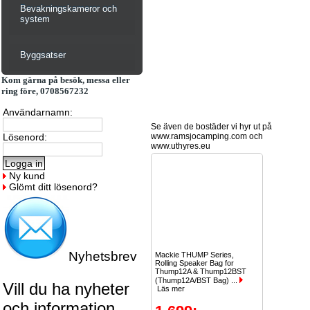
Bevakningskameror och
system
Byggsatser
Kom gärna på besök, messa eller
ring före, 0708567232
Användarnamn:
Se även de bostäder vi hyr ut på
Lösenord:
www.ramsjocamping.com och
www.uthyres.eu
Ny kund
Glömt ditt lösenord?
Nyhetsbrev
Mackie THUMP Series,
Rolling Speaker Bag for
Thump12A & Thump12BST
(Thump12A/BST Bag) ...
Vill du ha nyheter
Läs mer
och information