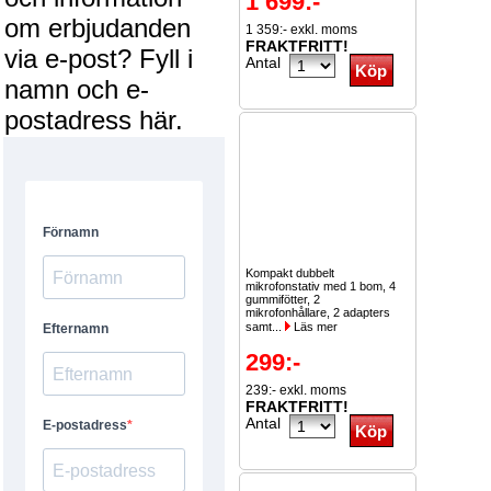
1 699:-
om erbjudanden
1 359:- exkl. moms
FRAKTFRITT!
via e-post? Fyll i
Antal
namn och e-
postadress här.
Kompakt dubbelt
mikrofonstativ med 1 bom, 4
gummifötter, 2
mikrofonhållare, 2 adapters
samt...
Läs mer
299:-
239:- exkl. moms
FRAKTFRITT!
Antal