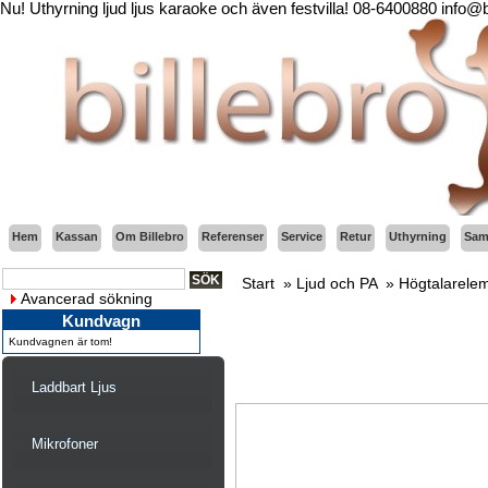
Nu! Uthyrning ljud ljus karaoke och även festvilla! 08-6400880 info@
Hem
Kassan
Om Billebro
Referenser
Service
Retur
Uthyrning
Sama
Start
»
Ljud och PA
»
Högtalarele
Avancerad sökning
Kundvagn
Kundvagnen är tom!
Laddbart Ljus
Mikrofoner