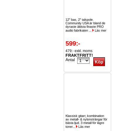
12" bas, 2" talspole.
Community USA är bland de
dyraste äldsta finaste PRO
audio fabrikaten ...
Läs mer
599:-
479:- exkl. moms
FRAKTFRITT!
Antal
Klassisk gitarr, kombination
av metall- & nylonsträngar för
bästa ljud. 3 metall för lägre
toner...
Läs mer