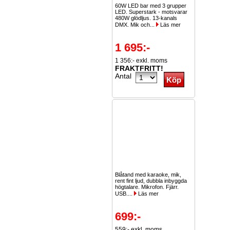
60W LED bar med 3 grupper
LED. Superstark - motsvarar
480W glödljus. 13-kanals
DMX. Mik och...
Läs mer
1 695:-
1 356:- exkl. moms
FRAKTFRITT!
Antal
Blåtand med karaoke, mik,
rent fint ljud, dubbla inbyggda
högtalare. Mikrofon. Fjärr.
USB....
Läs mer
699:-
559:- exkl. moms