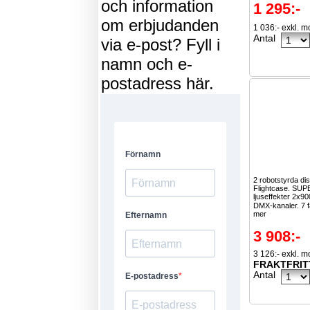
och information
1 295:-
om erbjudanden
1 036:- exkl. 
Antal
via e-post? Fyll i
namn och e-
postadress här.
2 robotstyrda dis
Flightcase. SU
ljuseffekter 2x90
DMX-kanaler. 7 f
mer
3 908:-
3 126:- exkl. 
FRAKTFRIT
Antal