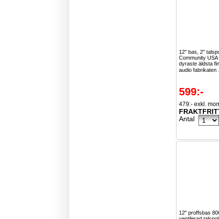
12" bas, 2" talsp
Community USA ä
dyraste äldsta f
audio fabrikaten 
599:-
479:- exkl. mo
FRAKTFRIT
Antal
12" proffsbas 8
ventilerad talspo