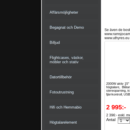
Affärsmöjligheter
Begagnat och Demo
Se även de bostä
www.ramsjocam
www.uthyres.eu
Billjud
Flightcases, väskor,
möbler och stativ
Datortillbehör
2000W aktiv 15"
högtalare, Blåta
stereoparning, t
Fotoutrustning
fjärrkontroll, USB
2 995:-
Hifi och Hemmabio
2 396:- exkl. 
Antal
Högtalarelement