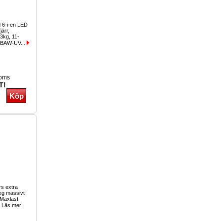
 6-i-en LED
järr,
.3kg, 11-
GBAW-UV...
moms
T!
rs extra
2kg massivt
 Maxlast
Läs mer