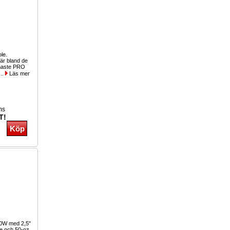
ole.
r bland de
inaste PRO
...
Läs mer
ms
T!
00W med 2,5"
le och 50-oz