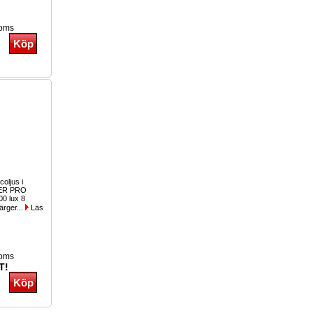
moms
coljus i
PER PRO
00 lux 8
ärger...
Läs
moms
T!