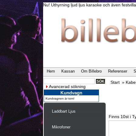
Nu! Uthyrning ljud ljus karaoke och även festvi
Hem
Kassan
Om Billebro
Referenser
S
Start
»
Kabe
Avancerad sökning
Kundvagn
Kundvagnen är tom!
Laddbart Ljus
Finns 10st i T
Mikrofoner