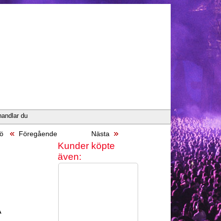
handlar du
sö
Föregående
Nästa
Kunder köpte
även:
A