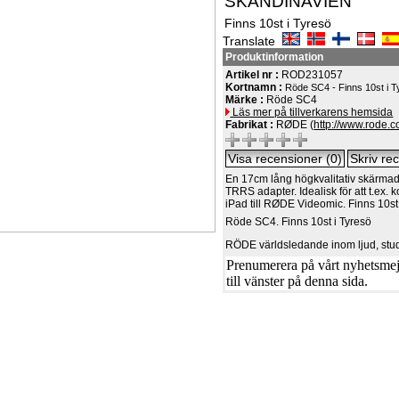
SKANDINAVIEN
Finns 10st i Tyresö
Translate
Produktinformation
Artikel nr :
ROD231057
Kortnamn :
Röde SC4 - Finns 10st i T
Märke :
Röde SC4
Läs mer på tillverkarens hemsida
Fabrikat :
RØDE (
http://www.rode.c
En 17cm lång högkvalitativ skärma
TRRS adapter. Idealisk för att t.ex. 
iPad till RØDE Videomic. Finns 10st
Röde SC4. Finns 10st i Tyresö
RÖDE världsledande inom ljud, stud
Prenumerera på vårt nyhetsmejl
till vänster på denna sida.