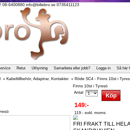
lla! 08-6400880 info@billebro.se 0735411123
ervice
Retur
Uthyrning
Samarbeta eller jobb?
Logga in
Så här 
l
»
Kabeltillbehör, Adaptrar, Kontakter
»
Röde SC4 - Finns 10st i Tyre
Finns 10st i Tyresö
Antal
149:-
yresö
119:- exkl. moms
FRI FRAKT TILL HEL