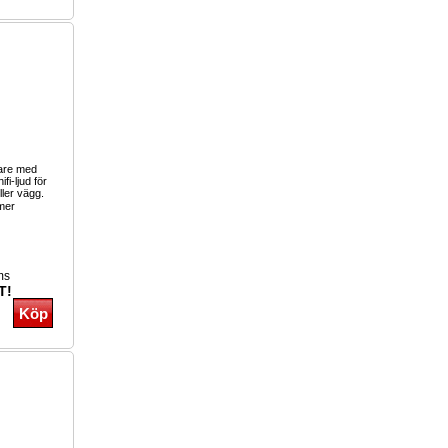
lare med
ifi-ljud för
ller vägg.
mer
ms
T!