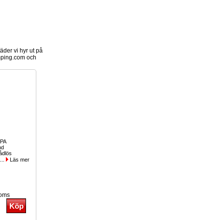
der vi hyr ut på
ping.com och
 PA
nd
rådlös
...
Läs mer
moms