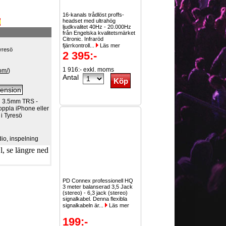
16-kanals trådlöst proffs-
headset med ultrahög
ljudkvalitet 40Hz - 20.000Hz
från Engelska kvalitetsmärket
Citronic. Infraröd
fjärrkontroll...
Läs mer
yresö
2 395:-
1 916:- exkl. moms
om/
)
Antal
d 3.5mm TRS -
koppla iPhone eller
 i Tyresö
io, inspelning
, se längre ned
PD Connex professionell HQ
3 meter balanserad 3,5 Jack
(stereo) - 6,3 jack (stereo)
signalkabel. Denna flexibla
signalkabeln är...
Läs mer
199:-