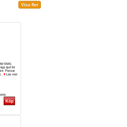
00W RMS.
gs ljud för
lare. Passar
t...
Läs mer
moms