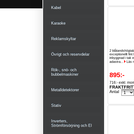
Kabel
Karaoke
Reklamskyltar
2 blåtandshögta
Övrigt och reservdelar
exceptionellt fint h
inbyggnad i tak e
adastra...
Läs 
Rök-, snö- och
895:-
bubbelmaskiner
716:- exkl. mo
FRAKTFRIT
Metalldetektorer
Antal
Stativ
Inverters,
Strömförsörjning och El