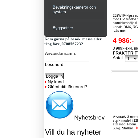
Bevakningskameror och
system
252W IP-klassad
med UV, trådlös f
aluminiumhölje 6
kanals DMX, R
Byggsatser
Läs mer
Kom gärna på besök, messa eller
4 986:-
ring före, 0708567232
3 989:- exkl. 
FRAKTFRIT
Användarnamn:
Antal
Lösenord:
Ny kund
Glömt ditt lösenord?
Nyhetsbrev
Vevstativ 3 mete
stark modell i 1
stål med T-bom.
50kg. Ställbar...
Vill du ha nyheter