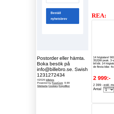
REA:
Postorder eller hämta.
14 högtalare! 9
3520W peak. 3-vä
Boka besök på
bil båt. 14 högta
de flesta bilar. 4s
info@billebro.se. Swish
1231272434
2 999:-
©2026
billebro
Powered by
FozzCom
9.99
2 399:- exkl. 
Sitekarta
Cookies
Köpvillkor
Antal