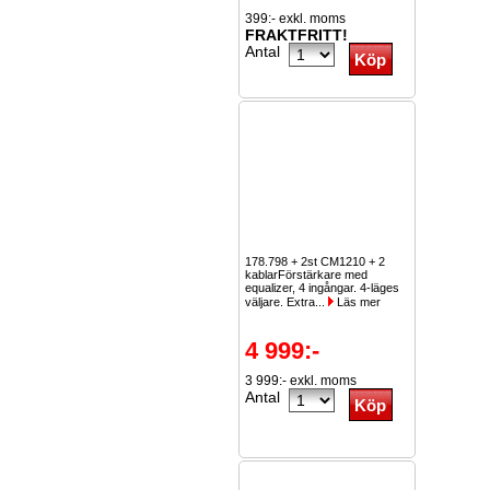
399:- exkl. moms
FRAKTFRITT!
Antal
178.798 + 2st CM1210 + 2
kablarFörstärkare med
equalizer, 4 ingångar. 4-läges
väljare. Extra...
Läs mer
4 999:-
3 999:- exkl. moms
Antal