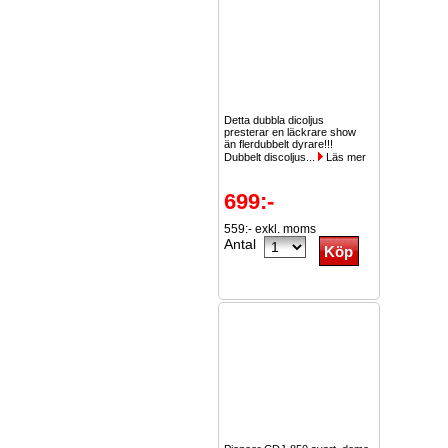
Detta dubbla dicoljus
presterar en läckrare show
än flerdubbelt dyrare!!!
Dubbelt discoljus...
Läs mer
699:-
559:- exkl. moms
Antal