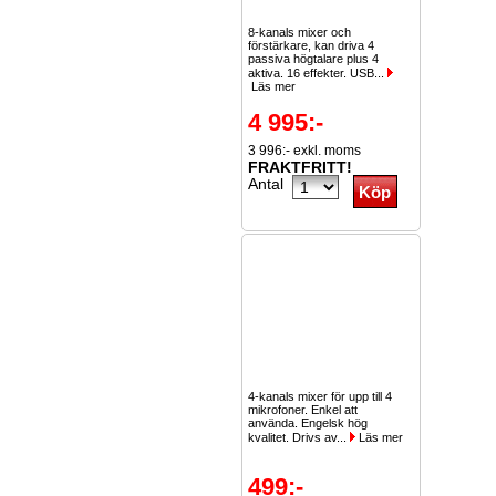
8-kanals mixer och
förstärkare, kan driva 4
passiva högtalare plus 4
aktiva. 16 effekter. USB...
Läs mer
4 995:-
3 996:- exkl. moms
FRAKTFRITT!
Antal
4-kanals mixer för upp till 4
mikrofoner. Enkel att
använda. Engelsk hög
kvalitet. Drivs av...
Läs mer
499:-