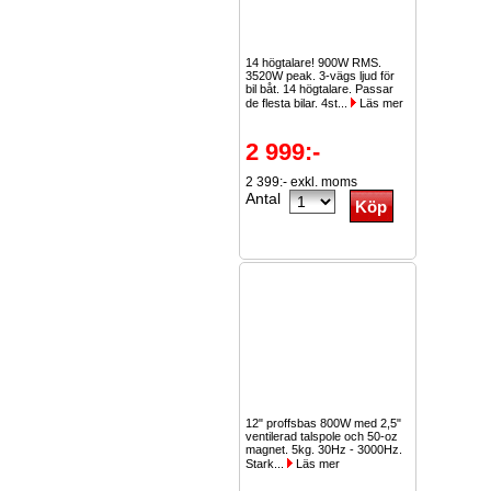
14 högtalare! 900W RMS.
3520W peak. 3-vägs ljud för
bil båt. 14 högtalare. Passar
de flesta bilar. 4st...
Läs mer
2 999:-
2 399:- exkl. moms
Antal
12" proffsbas 800W med 2,5"
ventilerad talspole och 50-oz
magnet. 5kg. 30Hz - 3000Hz.
Stark...
Läs mer