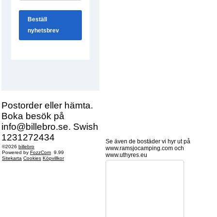
Postorder eller hämta.
Boka besök på
info@billebro.se. Swish
1231272434
Se även de bostäder vi hyr ut på
©2026
billebro
www.ramsjocamping.com och
Powered by
FozzCom
9.99
www.uthyres.eu
Sitekarta
Cookies
Köpvillkor