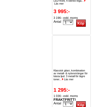
LED-front, 4 stereo-ingå...
Läs mer
3 995:-
3 196:- exkl. moms
Antal
Klassisk gitarr, kombination
av metall- & nylonsträngar för
bästa ljud. 3 metall för lägre
toner...
Läs mer
1 295:-
1 036:- exkl. moms
FRAKTFRITT!
Antal