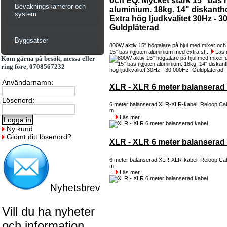
och EQ. Mycket stark 15" bas i
Bevakningskameror och
aluminium. 18kg. 14" diskantho
system
Extra hög ljudkvalitet 30Hz - 3
Guldpläterad
Byggsatser
800W aktiv 15" högtalare på hjul med mixer oc
15" bas i gjuten aluminium med extra st...
Läs 
Kom gärna på besök, messa eller
ring före, 0708567232
Användarnamn:
XLR - XLR 6 meter balanserad
Lösenord:
6 meter balanserad XLR-XLR-kabel. Reloop Ca
m
...
Läs mer
Ny kund
Glömt ditt lösenord?
XLR - XLR 6 meter balanserad
6 meter balanserad XLR-XLR-kabel. Reloop Ca
m
...
Läs mer
Nyhetsbrev
Vill du ha nyheter
och information