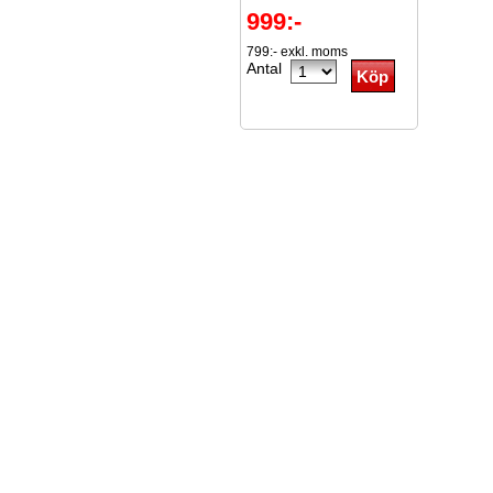
999:-
799:- exkl. moms
Antal