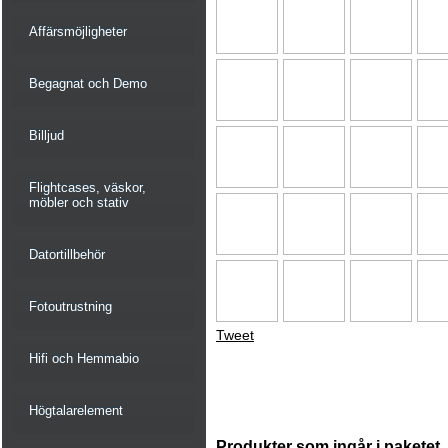
Affärsmöjligheter
Begagnat och Demo
Billjud
Flightcases, väskor,
möbler och stativ
Datortillbehör
Fotoutrustning
Tweet
Hifi och Hemmabio
Högtalarelement
Produkter som ingår i paketet