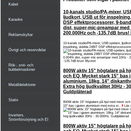
Kabel
10-kanals studio/PA-mixer, US
ljudkort, USB ut för inspelnin
Karaoke
DSP effektprocessorer, 9-ban
dist, super-mic-preampar med 
200.000Hz och -135.7dB brus!
Reklamskyltar
10-kanals studio/PA-mixer, USB-spelare, ljudkor
inspelning, dubbla 24BIT DSP effektprocessorer
Övrigt och reservdelar
Rök-, snö- och
bubbelmaskiner
800W aktiv 15" högtalare på h
och EQ. Mycket stark 15" bas i
aluminium. 18kg. 14" diskantho
Metalldetektorer
Extra hög ljudkvalitet 30Hz - 3
Guldpläterad
Stativ
800W aktiv 15" högtalare på hjul med mixer oc
15" bas i gjuten aluminium med extra st...
Läs 
Inverters,
Strömförsörjning och El
800W aktiv 15" högtalare på h