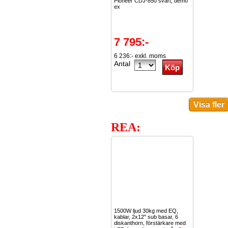
Pioneer CDJ-850 svart, demo
ex
7 795:-
6 236:- exkl. moms
Antal
REA:
1500W ljud 30kg med EQ,
kablar, 2x12" sub basar, 6
diskanthorn, förstärkare med