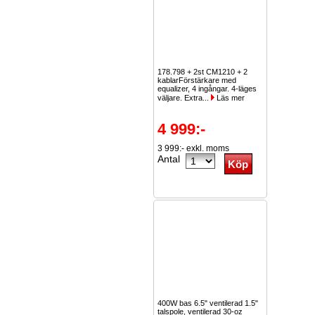
178.798 + 2st CM1210 + 2
kablarFörstärkare med
equalizer, 4 ingångar. 4-läges
väljare. Extra...
Läs mer
4 999:-
3 999:- exkl. moms
Antal
400W bas 6.5" ventilerad 1.5"
talspole, ventilerad 30-oz