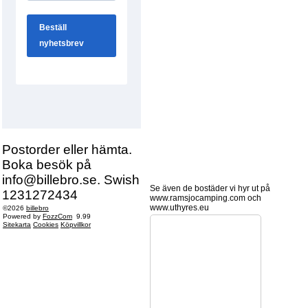
Postorder eller hämta.
Boka besök på
info@billebro.se. Swish
Se även de bostäder vi hyr ut på
1231272434
www.ramsjocamping.com och
www.uthyres.eu
©2026
billebro
Powered by
FozzCom
9.99
Sitekarta
Cookies
Köpvillkor