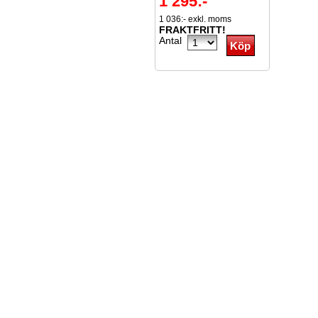
1 295:-
1 036:- exkl. moms
FRAKTFRITT!
Antal