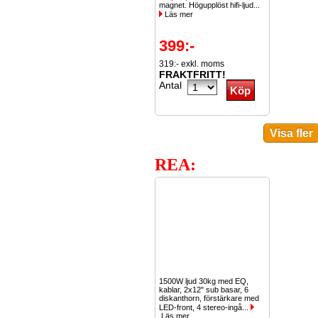
magnet. Högupplöst hifi-ljud...
Läs mer
399:-
319:- exkl. moms
FRAKTFRITT!
Antal
REA:
1500W ljud 30kg med EQ,
kablar, 2x12" sub basar, 6
diskanthorn, förstärkare med
LED-front, 4 stereo-ingå...
Läs mer