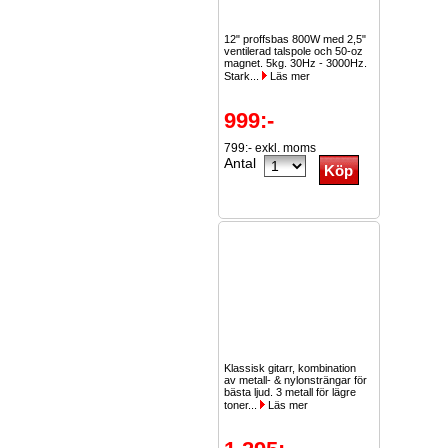
12" proffsbas 800W med 2,5"
ventilerad talspole och 50-oz
magnet. 5kg. 30Hz - 3000Hz.
Stark...
Läs mer
999:-
799:- exkl. moms
Antal
Klassisk gitarr, kombination
av metall- & nylonsträngar för
bästa ljud. 3 metall för lägre
toner...
Läs mer