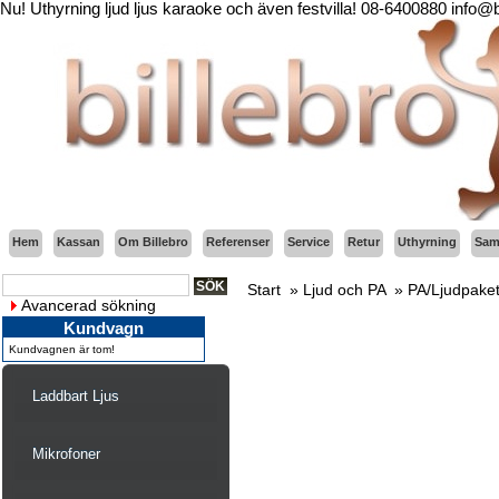
Nu! Uthyrning ljud ljus karaoke och även festvilla! 08-6400880 info@
Hem
Kassan
Om Billebro
Referenser
Service
Retur
Uthyrning
Sama
Start
»
Ljud och PA
»
PA/Ljudpake
Avancerad sökning
Kundvagn
Kundvagnen är tom!
Laddbart Ljus
Mikrofoner