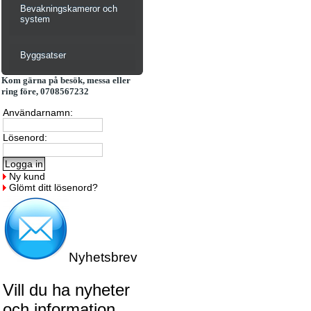
Bevakningskameror och
system
Byggsatser
Kom gärna på besök, messa eller
ring före, 0708567232
Användarnamn:
Lösenord:
Ny kund
Glömt ditt lösenord?
Nyhetsbrev
Vill du ha nyheter
och information