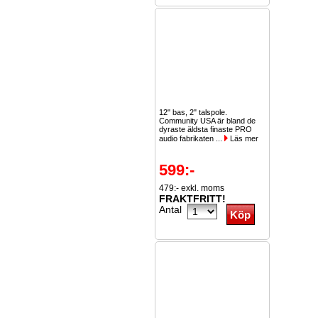
12" bas, 2" talspole.
Community USA är bland de
dyraste äldsta finaste PRO
audio fabrikaten ...
Läs mer
599:-
479:- exkl. moms
FRAKTFRITT!
Antal