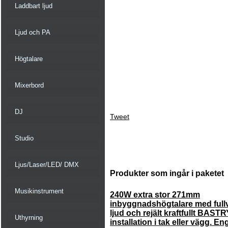
Laddbart ljud
Ljud och PA
Högtalare
Mixerbord
DJ
Tweet
Studio
Ljus/Laser/LED/ DMX
Produkter som ingår i paketet
Musikinstrument
240W extra stor 271mm
inbyggnadshögtalare med fullv
ljud och rejält kraftfullt BAST
Uthyrning
installation i tak eller vägg. En