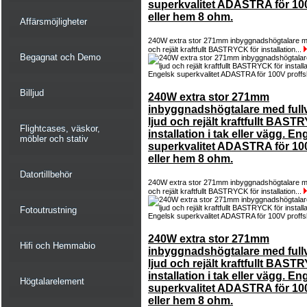
superkvalitet ADASTRA för 10
eller hem 8 ohm.
Affärsmöjligheter
240W extra stor 271mm inbyggnadshögtalare med
och rejält kraftfullt BASTRYCK för installation...
Begagnat och Demo
Billjud
240W extra stor 271mm
inbyggnadshögtalare med fullv
ljud och rejält kraftfullt BAST
Flightcases, väskor,
installation i tak eller vägg. En
möbler och stativ
superkvalitet ADASTRA för 10
eller hem 8 ohm.
Datortillbehör
240W extra stor 271mm inbyggnadshögtalare med
och rejält kraftfullt BASTRYCK för installation...
Fotoutrustning
240W extra stor 271mm
Hifi och Hemmabio
inbyggnadshögtalare med fullv
ljud och rejält kraftfullt BAST
installation i tak eller vägg. En
Högtalarelement
superkvalitet ADASTRA för 10
eller hem 8 ohm.