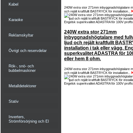
Kabel
240W extra stor 271mm inbyggnadshögtalare med
och rejält kraftfullt BASTRYCK för installation...
Karaoke
240W extra stor 271mm
Reklamskyltar
inbyggnadshögtalare med fullv
ljud och rejält kraftfullt BAST
installation i tak eller vägg. En
Övrigt och reservdelar
superkvalitet ADASTRA för 10
eller hem 8 ohm.
Rök-, snö- och
240W extra stor 271mm inbyggnadshögtalare med
bubbelmaskiner
och rejält kraftfullt BASTRYCK för installation...
Metalldetektorer
Stativ
Inverters,
Strömförsörjning och El