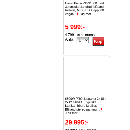
Casio Privia PX-S1000 med
autentiskt pianoljud, blåtand,
ljudkort, MIDI, USB, app, 88
vägda...
Läs mer
5 999:-
4 799:- exkl. moms
Antal
6800W PRO ljudpaket 2x18 +
2x12 140dB. Engelskt
fabrikat, högre kvalitet.
Blåtand stereo parning,...
Läs mer
29 995:-