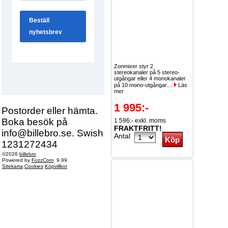
Zonmixer styr 2
stereokanaler på 5 stereo-
utgångar eller 4 monokanaler
på 10 mono-utgångar....
Läs
mer
1 995:-
Postorder eller hämta.
Boka besök på
1 596:- exkl. moms
FRAKTFRITT!
info@billebro.se. Swish
Antal
1231272434
©2026
billebro
Powered by
FozzCom
9.99
Sitekarta
Cookies
Köpvillkor