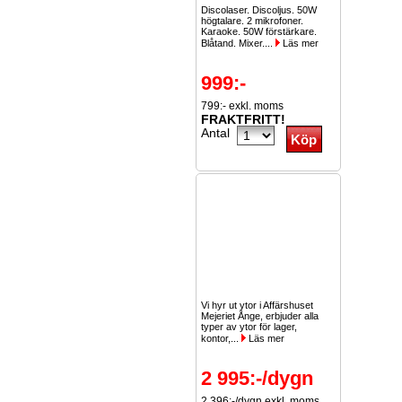
Discolaser. Discoljus. 50W
högtalare. 2 mikrofoner.
Karaoke. 50W förstärkare.
Blåtand. Mixer....
Läs mer
999:-
799:- exkl. moms
FRAKTFRITT!
Antal
Vi hyr ut ytor i Affärshuset
Mejeriet Ånge, erbjuder alla
typer av ytor för lager,
kontor,...
Läs mer
2 995:-/dygn
2 396:-/dygn exkl. moms