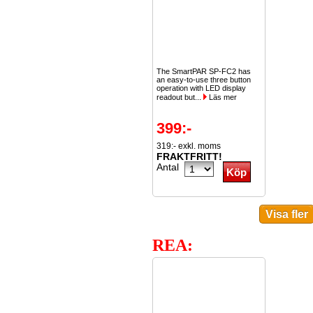
The SmartPAR SP-FC2 has
an easy-to-use three button
operation with LED display
readout but...
Läs mer
399:-
319:- exkl. moms
FRAKTFRITT!
Antal
REA: