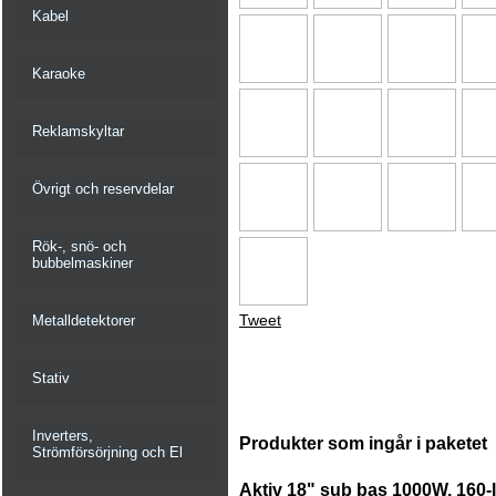
Kabel
Karaoke
Reklamskyltar
Övrigt och reservdelar
Rök-, snö- och
bubbelmaskiner
Tweet
Metalldetektorer
Stativ
Inverters,
Produkter som ingår i paketet
Strömförsörjning och El
Aktiv 18" sub bas 1000W. 160-l