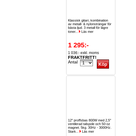
Klassisk gitarr, kombination
av metall- & nylonsträngar för
bästa ljud. 3 metall för lägre
toner...
Läs mer
1 295:-
1 036:- exkl. moms
FRAKTFRITT!
Antal
12" proffsbas 800W med 2,5"
ventilerad talspole och 50-oz
magnet. 5kg. 30Hz - 3000Hz.
Stark...
Läs mer