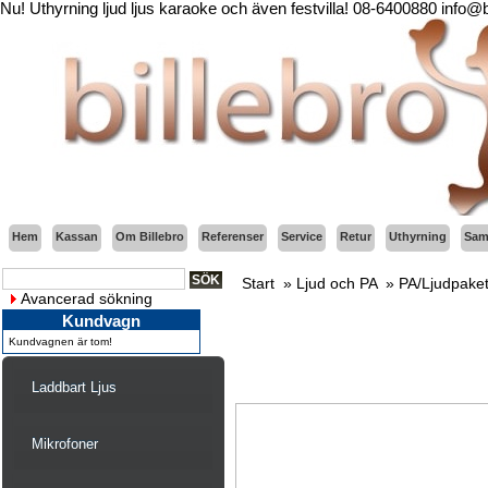
Nu! Uthyrning ljud ljus karaoke och även festvilla! 08-6400880 info@
Hem
Kassan
Om Billebro
Referenser
Service
Retur
Uthyrning
Sama
Start
»
Ljud och PA
»
PA/Ljudpake
Avancerad sökning
Kundvagn
Kundvagnen är tom!
Laddbart Ljus
Mikrofoner