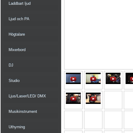
Laddbart ljud
Ljud och PA
Högtalare
Mixerbord
DJ
Studio
Ljus/Laser/LED/ DMX
Musikinstrument
Uthyrning