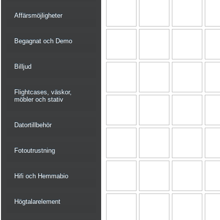
Affärsmöjligheter
Begagnat och Demo
Billjud
Flightcases, väskor,
möbler och stativ
Datortillbehör
Fotoutrustning
Hifi och Hemmabio
Högtalarelement