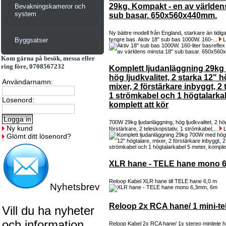
29kg. Kompakt - en av världen
Bevakningskameror och
system
sub basar. 650x560x440mm.
Ny bättre modell från England, starkare än tidiga
Byggsatser
tyngre bas. Aktiv 18" sub bas 1000W. 160-...
L
Kom gärna på besök, messa eller
ring före, 0708567232
Komplett ljudanläggning 29k
hög ljudkvalitet, 2 starka 12" h
Användarnamn:
mixer, 2 förstärkare inbyggt, 2 
1 strömkabel och 1 högtalarkab
Lösenord:
komplett att kör
700W 29kg ljudanläggning, hög ljudkvalitet, 2 hög
Ny kund
förstärkare, 2 teleskopstativ, 1 strömkabel,...
L
Glömt ditt lösenord?
XLR hane - TELE hane mono 
Reloop Kabel XLR hane till TELE hane 6,0 m
Nyhetsbrev
Reloop 2x RCA hane/ 1 mini-te
Vill du ha nyheter
och information
Reloop Kabel 2x RCA hane/ 1x stereo minitele 