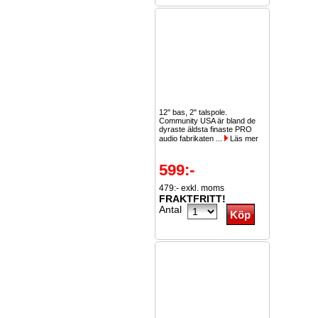
12" bas, 2" talspole.
Community USA är bland de
dyraste äldsta finaste PRO
audio fabrikaten ...
Läs mer
599:-
479:- exkl. moms
FRAKTFRITT!
Antal