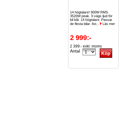
14 högtalare! 900W RMS.
3520W peak. 3-vägs ljud för
bil båt. 14 högtalare. Passar
de flesta bilar. 4st...
Läs mer
2 999:-
2 399:- exkl. moms
Antal