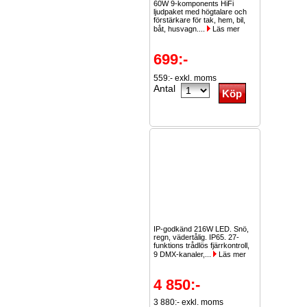
60W 9-komponents HiFi
ljudpaket med högtalare och
förstärkare för tak, hem, bil,
båt, husvagn....
Läs mer
699:-
559:- exkl. moms
Antal
IP-godkänd 216W LED. Snö,
regn, vädertålig. IP65. 27-
funktions trådlös fjärrkontroll,
9 DMX-kanaler,...
Läs mer
4 850:-
3 880:- exkl. moms