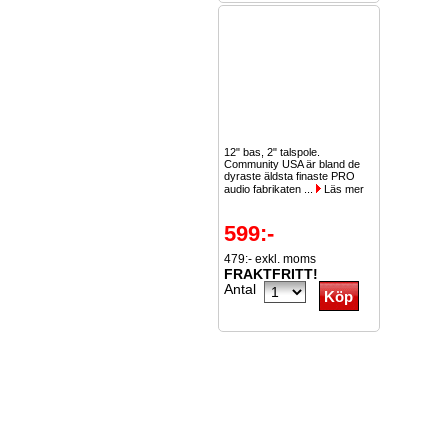
12" bas, 2" talspole.
Community USA är bland de
dyraste äldsta finaste PRO
audio fabrikaten ...
Läs mer
599:-
479:- exkl. moms
FRAKTFRITT!
Antal