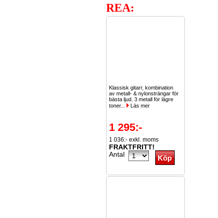
REA:
Klassisk gitarr, kombination
av metall- & nylonsträngar för
bästa ljud. 3 metall för lägre
toner...
Läs mer
1 295:-
1 036:- exkl. moms
FRAKTFRITT!
Antal