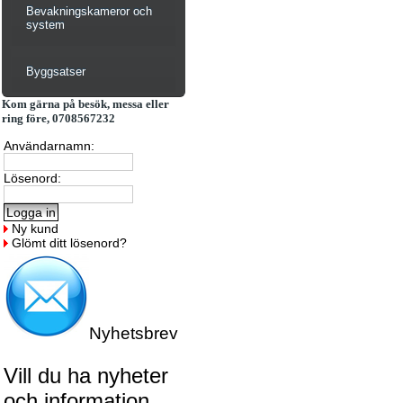
Bevakningskameror och
system
Byggsatser
Kom gärna på besök, messa eller
ring före, 0708567232
Användarnamn:
Lösenord:
Ny kund
Glömt ditt lösenord?
Nyhetsbrev
Vill du ha nyheter
och information