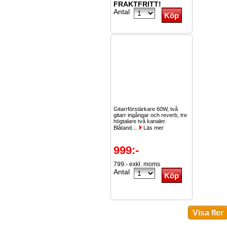
FRAKTFRITT!
Antal
Gitarrförstärkare 60W, två
gitarr ingångar och reverb, tre
högtalare två kanaler.
Blåtand....
Läs mer
999:-
799:- exkl. moms
Antal