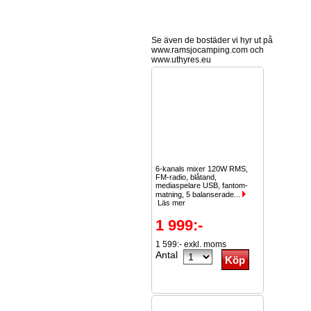
Se även de bostäder vi hyr ut på
www.ramsjocamping.com och
www.uthyres.eu
6-kanals mixer 120W RMS,
FM-radio, blåtand,
mediaspelare USB, fantom-
matning, 5 balanserade...
Läs mer
1 999:-
1 599:- exkl. moms
Antal