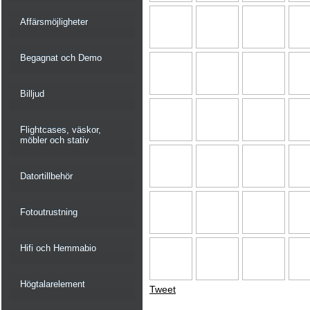
Affärsmöjligheter
Begagnat och Demo
Billjud
Flightcases, väskor,
möbler och stativ
Datortillbehör
Fotoutrustning
Hifi och Hemmabio
Högtalarelement
Tweet