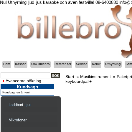
Nu! Uthyrning ljud ljus karaoke och även festvilla! 08-6400880 info@
Hem
Kassan
Om Billebro
Referenser
Service
Retur
Uthyrning
Sama
Start
»
Musikinstrument
»
Paketpr
Avancerad sökning
keyboardpall+
Kundvagn
Kundvagnen är tom!
Laddbart Ljus
Mikrofoner