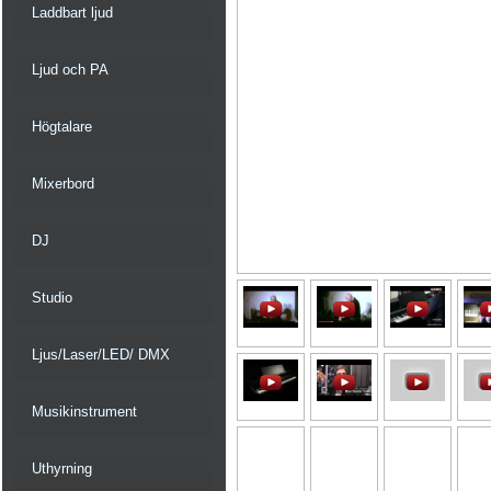
Laddbart ljud
Ljud och PA
Högtalare
Mixerbord
DJ
Studio
Ljus/Laser/LED/ DMX
Musikinstrument
Uthyrning