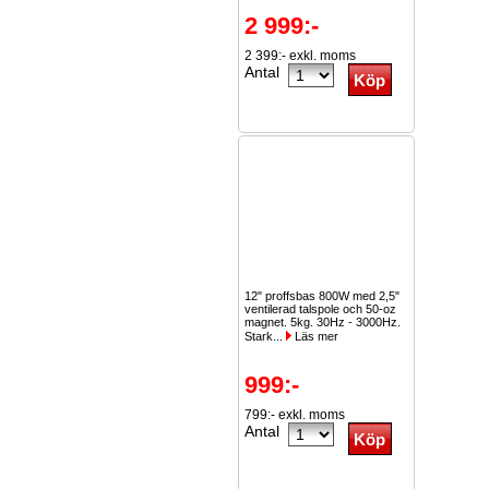
2 999:-
2 399:- exkl. moms
Antal
12" proffsbas 800W med 2,5"
ventilerad talspole och 50-oz
magnet. 5kg. 30Hz - 3000Hz.
Stark...
Läs mer
999:-
799:- exkl. moms
Antal