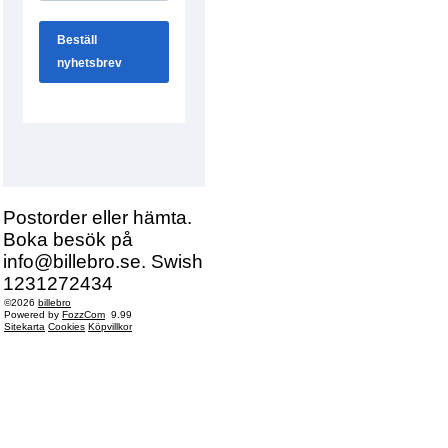
Postorder eller hämta.
Boka besök på
info@billebro.se. Swish
1231272434
©2026
billebro
Powered by
FozzCom
9.99
Sitekarta
Cookies
Köpvillkor