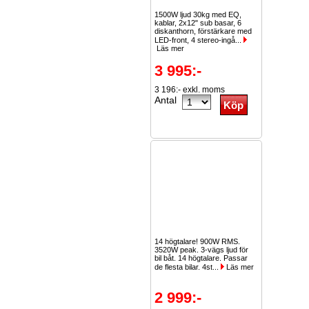
1500W ljud 30kg med EQ,
kablar, 2x12" sub basar, 6
diskanthorn, förstärkare med
LED-front, 4 stereo-ingå...
Läs mer
3 995:-
3 196:- exkl. moms
Antal
14 högtalare! 900W RMS.
3520W peak. 3-vägs ljud för
bil båt. 14 högtalare. Passar
de flesta bilar. 4st...
Läs mer
2 999:-