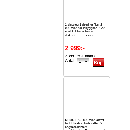
2 slutsteg 1 delningsfilter 2
000 Watt för inbyggnad. Ger
effekt till både bas och
diskant....
Läs mer
2 999:-
2 399:- exkl. moms
Antal
DEMO EX 2 800 Watt aktivt
ljud. Ultrahög ljudkvalitet. 9
högtalarelement