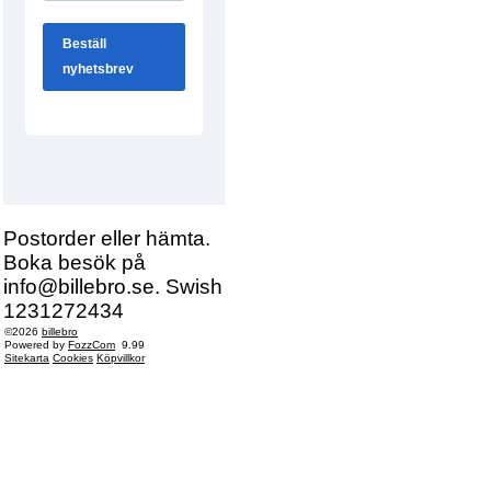
Postorder eller hämta.
Boka besök på
info@billebro.se. Swish
1231272434
©2026
billebro
Powered by
FozzCom
9.99
Sitekarta
Cookies
Köpvillkor