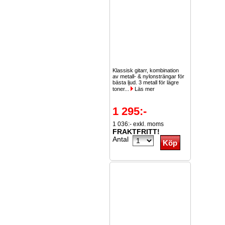
Klassisk gitarr, kombination
av metall- & nylonsträngar för
bästa ljud. 3 metall för lägre
toner...
Läs mer
1 295:-
1 036:- exkl. moms
FRAKTFRITT!
Antal