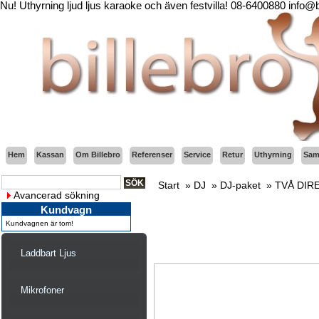
Nu! Uthyrning ljud ljus karaoke och även festvilla! 08-6400880 info@
Hem
Kassan
Om Billebro
Referenser
Service
Retur
Uthyrning
Sama
Start
»
DJ
»
DJ-paket
»
TVÅ DIR
Avancerad sökning
Kundvagn
Kundvagnen är tom!
Laddbart Ljus
Mikrofoner