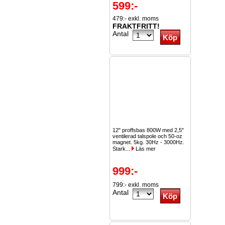
599:-
479:- exkl. moms
FRAKTFRITT!
Antal
12" proffsbas 800W med 2,5"
ventilerad talspole och 50-oz
magnet. 5kg. 30Hz - 3000Hz.
Stark...
Läs mer
999:-
799:- exkl. moms
Antal