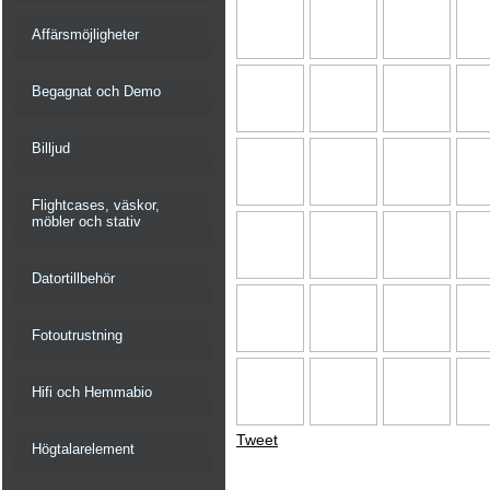
Affärsmöjligheter
Begagnat och Demo
Billjud
Flightcases, väskor,
möbler och stativ
Datortillbehör
Fotoutrustning
Hifi och Hemmabio
Tweet
Högtalarelement