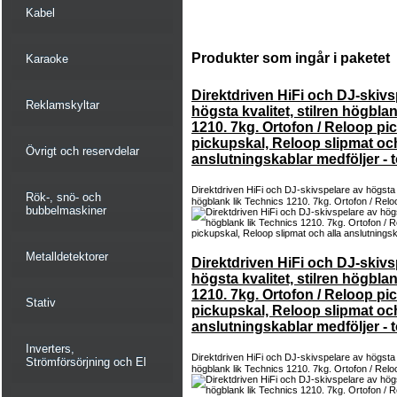
Kabel
Produkter som ingår i paketet
Karaoke
Direktdriven HiFi och DJ-skivs
Reklamskyltar
högsta kvalitet, stilren högbla
1210. 7kg. Ortofon / Reloop pi
pickupskal, Reloop slipmat och
Övrigt och reservdelar
anslutningskablar medföljer - t
Direktdriven HiFi och DJ-skivspelare av högsta kv
Rök-, snö- och
högblank lik Technics 1210. 7kg. Ortofon / Relo
bubbelmaskiner
Metalldetektorer
Direktdriven HiFi och DJ-skivs
högsta kvalitet, stilren högbla
1210. 7kg. Ortofon / Reloop pi
Stativ
pickupskal, Reloop slipmat och
anslutningskablar medföljer - t
Inverters,
Direktdriven HiFi och DJ-skivspelare av högsta kv
Strömförsörjning och El
högblank lik Technics 1210. 7kg. Ortofon / Relo