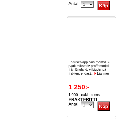
Antal
En tusenlapp plus moms! 6-
pack mikstativ proffsmodell
från England, vi bjuder på
frakten, endast...
Läs mer
1 250:-
1 000:- exkl. moms
FRAKTFRITT!
Antal