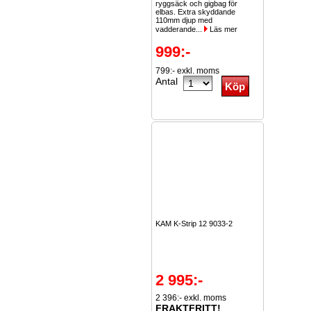
ryggsäck och gigbag för
elbas. Extra skyddande
110mm djup med
vadderande...
Läs mer
999:-
799:- exkl. moms
Antal
KAM K-Strip 12 9033-2
2 995:-
2 396:- exkl. moms
FRAKTFRITT!