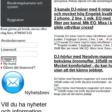
Bevakningskameror och
system
3-kanals DJ-mixer med 6 rotary 
och mycket hög Engelsk kvalit
2 phono, 2 line, 1 mik. EQ med 
Byggsatser
filter per kanal. Mik EQ. Mixa i 
glide utbytbar crossf
Kom gärna på besök, messa eller
ring före, 0708567232
3-kanals DJ-mixer med 6 rotary kill effekter o
kvalitet. 5 ingångar 2 phono, 2 line, 1 mik....
Lä
Användarnamn:
Lösenord:
DJ-hörlur med Neodym-magnet
bekväma öronmuffar. 105dB r
Ny kund
Mycket komfortabel - du kan h
Glömt ditt lösenord?
utan att det känns jobbigt.
DJ-hörlur med Neodym-magneter och stora be
105dB redan vid 1mW. Mycket komfortabel - du 
mer
Nyhetsbrev
Vill du ha nyheter
och information