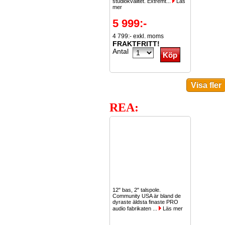
studiokvalitet. Extremt...
Läs
mer
5 999:-
4 799:- exkl. moms
FRAKTFRITT!
Antal
REA:
12" bas, 2" talspole.
Community USA är bland de
dyraste äldsta finaste PRO
audio fabrikaten ...
Läs mer