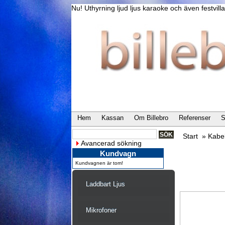
Nu! Uthyrning ljud ljus karaoke och även festvi
Hem
Kassan
Om Billebro
Referenser
S
Start
»
Kabe
Avancerad sökning
Kundvagn
Kundvagnen är tom!
Laddbart Ljus
Mikrofoner