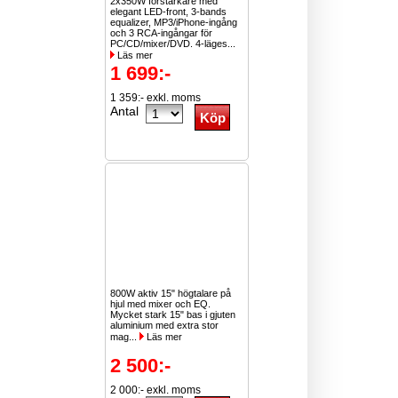
2x350W förstärkare med
elegant LED-front, 3-bands
equalizer, MP3/iPhone-ingång
och 3 RCA-ingångar för
PC/CD/mixer/DVD. 4-läges...
Läs mer
1 699:-
1 359:- exkl. moms
Antal
800W aktiv 15" högtalare på
hjul med mixer och EQ.
Mycket stark 15" bas i gjuten
aluminium med extra stor
mag...
Läs mer
2 500:-
2 000:- exkl. moms