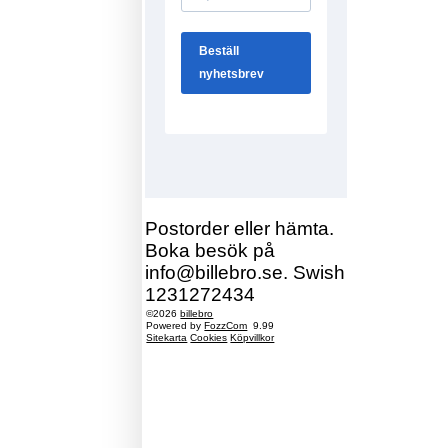
Postorder eller hämta.
Boka besök på
info@billebro.se. Swish
1231272434
©2026
billebro
Powered by
FozzCom
9.99
Sitekarta
Cookies
Köpvillkor