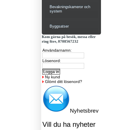
Bevakningskameror och
system
Byggsatser
Kom gärna på besök, messa eller
ring före, 0708567232
Användarnamn:
Lösenord:
Ny kund
Glömt ditt lösenord?
Nyhetsbrev
Vill du ha nyheter