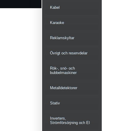
Kabel
Karaoke
Reklamskyltar
Övrigt och reservdelar
Rök-, snö- och
bubbelmaskiner
Metalldetektorer
Stativ
Inverters,
Strömförsörjning och El