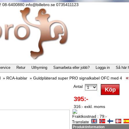
lla! 08-6400880 info@billebro.se 0735411123
ervice
Retur
Uthyrning
Samarbeta eller jobb?
Logga in
Så här 
l
»
RCA-kablar
»
Guldpläterad super PRO signalkabel OFC med 4
Antal
395:-
316:- exkl. moms
Fraktkostnad : 79:-
Translate
Produktinformation