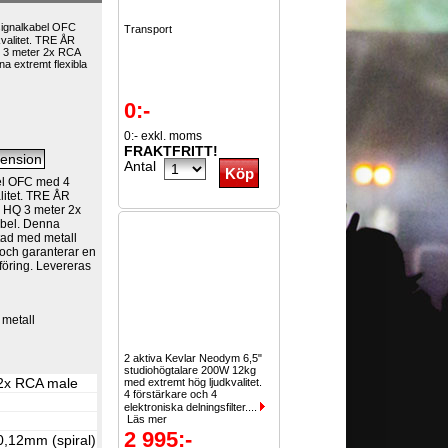
signalkabel OFC
Transport
valitet. TRE ÅR
 3 meter 2x RCA
a extremt flexibla
0:-
0:- exkl. moms
FRAKTFRITT!
Antal
el OFC med 4
litet. TRE ÅR
 HQ 3 meter 2x
abel. Denna
stad med metall
 och garanterar en
erföring. Levereras
 metall
2 aktiva Kevlar Neodym 6,5"
studiohögtalare 200W 12kg
 2x RCA male
med extremt hög ljudkvalitet.
4 förstärkare och 4
elektroniska delningsfilter....
Läs mer
2 995:-
0,12mm (spiral)