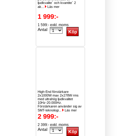
ljudkvalite´ och kvantite´ 2
ak...
Läs mer
1 999:-
1 599:- exkl. moms
Antal
High-End förstärkare
2x1000W max 2x278W rms
med ultrahög ljudkvalitet
10Hz-20.000Hz.
Förstärkaren använder sig av
SMT-teknologi...
Läs mer
2 999:-
2 399:- exkl. moms
Antal