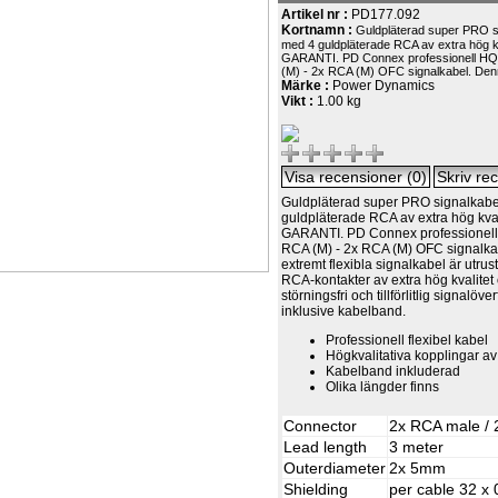
Artikel nr :
PD177.092
Kortnamn :
Guldpläterad super PRO 
med 4 guldpläterade RCA av extra hög k
GARANTI. PD Connex professionell HQ
(M) - 2x RCA (M) OFC signalkabel. Denn
Märke :
Power Dynamics
Vikt :
1.00 kg
Guldpläterad super PRO signalkab
guldpläterade RCA av extra hög kva
GARANTI. PD Connex professionell
RCA (M) - 2x RCA (M) OFC signalk
extremt flexibla signalkabel är utru
RCA-kontakter av extra hög kvalitet
störningsfri och tillförlitlig signalöv
inklusive kabelband.
Professionell flexibel kabel
Högkvalitativa kopplingar av
Kabelband inkluderad
Olika längder finns
Connector
2x RCA male /
Lead length
3 meter
Outerdiameter
2x 5mm
Shielding
per cable 32 x 