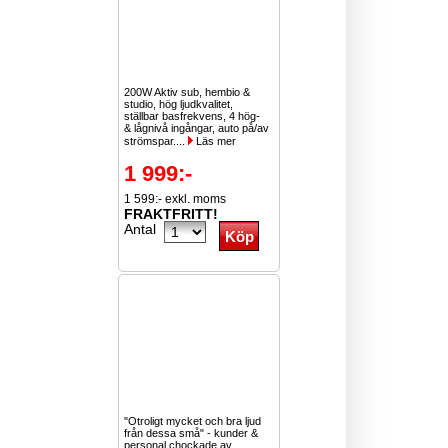
200W Aktiv sub, hembio &
studio, hög ljudkvalitet,
ställbar basfrekvens, 4 hög-
& lågnivå ingångar, auto på/av
strömspar....
Läs mer
1 999:-
1 599:- exkl. moms
FRAKTFRITT!
Antal
"Otroligt mycket och bra ljud
från dessa små" - kunder &
personal chockade av