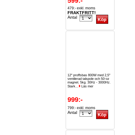
599:-
479:- exkl. moms
FRAKTFRITT!
Antal
12" proffsbas 800W med 2,5"
ventilerad talspole och 50-oz
magnet. 5kg. 30Hz - 3000Hz.
Stark...
Läs mer
999:-
799:- exkl. moms
Antal