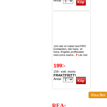
Antal
12m tele xlr kabel med PRO
kontaktdon, tele hane, xlr
hona. Engelsk proffskabel
med extra starka...
Läs mer
199:-
159:- exkl. moms
FRAKTFRITT!
Antal
REA: