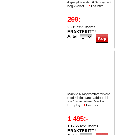
4 guldpläterade RCA - mycket
hög kvalitet....
Läs mer
299:-
239:- exkl. moms
FRAKTFRITT!
Antal
Mackie 60W gitarrförstärkare
med 4 högtalare, laddbart Li-
Ion 15-tim batteri. Mackie
Freeplay...
Läs mer
1 495:-
1 196:- exkl. moms
FRAKTFRITT!