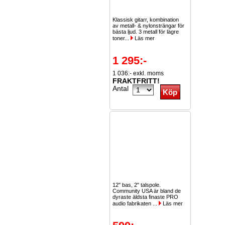
Klassisk gitarr, kombination
av metall- & nylonsträngar för
bästa ljud. 3 metall för lägre
toner...
Läs mer
1 295:-
1 036:- exkl. moms
FRAKTFRITT!
Antal
12" bas, 2" talspole.
Community USA är bland de
dyraste äldsta finaste PRO
audio fabrikaten ...
Läs mer