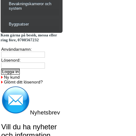
Bevakningskameror och
system
Byggsatser
Kom gärna på besök, messa eller
ring före, 0708567232
Användarnamn:
Lösenord:
Ny kund
Glömt ditt lösenord?
Nyhetsbrev
Vill du ha nyheter
och information