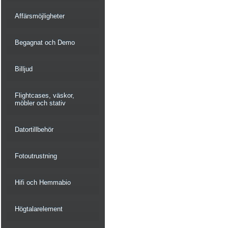
Affärsmöjligheter
Begagnat och Demo
Billjud
Flightcases, väskor,
möbler och stativ
Datortillbehör
Fotoutrustning
Hifi och Hemmabio
Högtalarelement