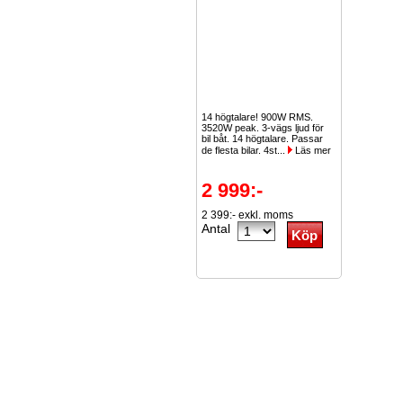
14 högtalare! 900W RMS.
3520W peak. 3-vägs ljud för
bil båt. 14 högtalare. Passar
de flesta bilar. 4st...
Läs mer
2 999:-
2 399:- exkl. moms
Antal