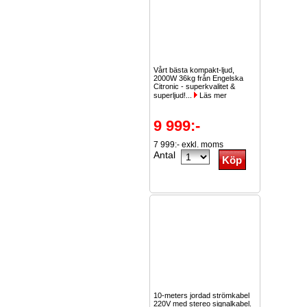
Vårt bästa kompakt-ljud,
2000W 36kg från Engelska
Citronic - superkvalitet &
superljud!...
Läs mer
9 999:-
7 999:- exkl. moms
Antal
10-meters jordad strömkabel
220V med stereo signalkabel.