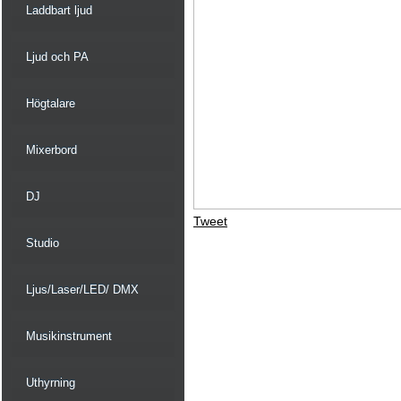
Laddbart ljud
Ljud och PA
Högtalare
Mixerbord
DJ
Tweet
Studio
Ljus/Laser/LED/ DMX
Musikinstrument
Uthyrning