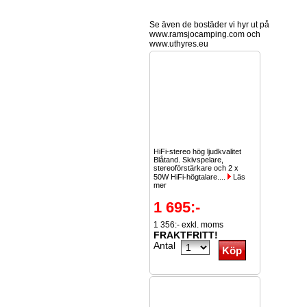
Se även de bostäder vi hyr ut på
www.ramsjocamping.com och
www.uthyres.eu
HiFi-stereo hög ljudkvalitet
Blåtand. Skivspelare,
stereoförstärkare och 2 x
50W HiFi-högtalare....
Läs
mer
1 695:-
1 356:- exkl. moms
FRAKTFRITT!
Antal