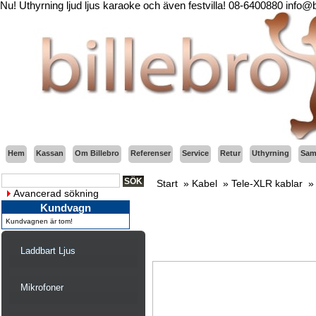
Nu! Uthyrning ljud ljus karaoke och även festvilla! 08-6400880 info@
Hem
Kassan
Om Billebro
Referenser
Service
Retur
Uthyrning
Sama
Start
»
Kabel
»
Tele-XLR kablar
Avancerad sökning
Kundvagn
Kundvagnen är tom!
Laddbart Ljus
Mikrofoner