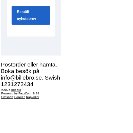
Postorder eller hämta.
Boka besök på
info@billebro.se. Swish
1231272434
©2026
billebro
Powered by
FozzCom
9.99
Sitekarta
Cookies
Köpvillkor