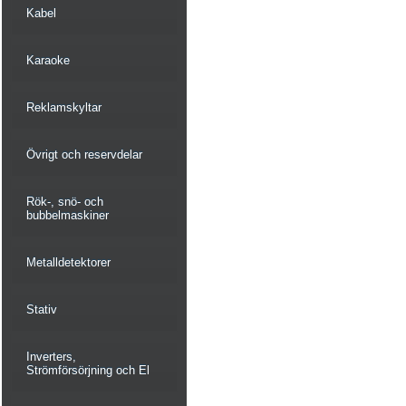
Kabel
Karaoke
Reklamskyltar
Övrigt och reservdelar
Rök-, snö- och
bubbelmaskiner
Metalldetektorer
Stativ
Inverters,
Strömförsörjning och El