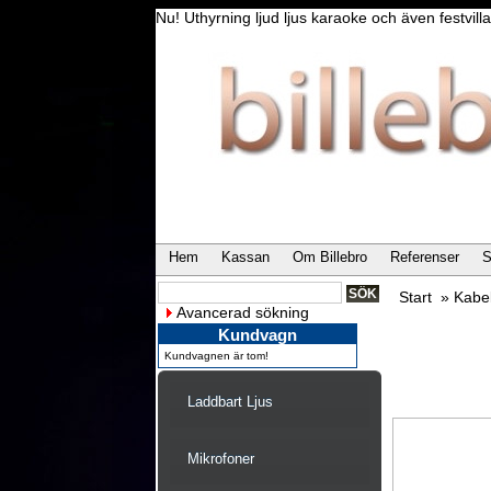
Nu! Uthyrning ljud ljus karaoke och även festvi
Hem
Kassan
Om Billebro
Referenser
S
Start
»
Kabe
Avancerad sökning
Kundvagn
Kundvagnen är tom!
Laddbart Ljus
Mikrofoner