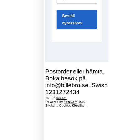
Postorder eller hämta.
Boka besök på
info@billebro.se. Swish
1231272434
©2026
billebro
Powered by
FozzCom
9.99
Sitekarta
Cookies
Köpvillkor