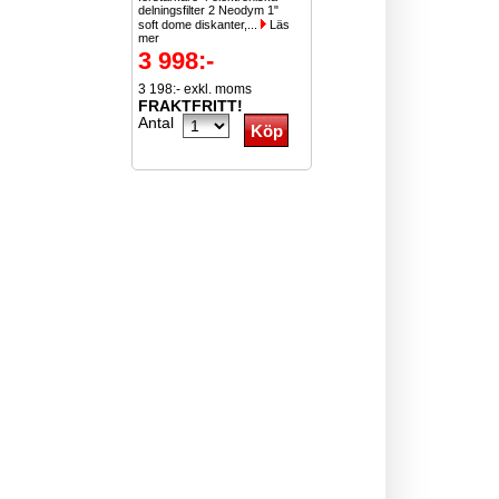
delningsfilter 2 Neodym 1"
soft dome diskanter,...
Läs
mer
3 998:-
3 198:- exkl. moms
FRAKTFRITT!
Antal