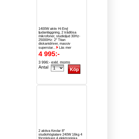
1400W aktiv Hi End
ljudanläggning, 2 trådlösa
mikrofoner, studioljud 30Hz-
25000Hz: 2" Titan
diskantdriver, massiv
superstar...
Läs mer
4 995:-
3 996:- exkl. moms
Antal
2 aktiva Kevlar 8"
studiohögtalare 240W 16kg 4
förstärkare 4 elektroniska