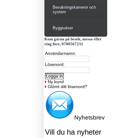
Bevakningskameror och
system
Byggsatser
Kom gärna på besök, messa eller
ring före, 0708567232
Användarnamn:
Lösenord:
Ny kund
Glömt ditt lösenord?
Nyhetsbrev
Vill du ha nyheter