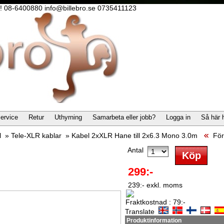
lla! 08-6400880 info@billebro.se 0735411123
ervice
Retur
Uthyrning
Samarbeta eller jobb?
Logga in
Så här 
l
»
Tele-XLR kablar
»
Kabel 2xXLR Hane till 2x6.3 Mono 3.0m
För
Antal
299:-
239:- exkl. moms
Fraktkostnad : 79:-
Translate
Produktinformation