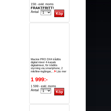
158:- exkl. moms
FRAKTFRITT!
Antal
Mackie PRO DX4 trådlös
digital mixer 4-kanals
digitalmixer, för trådlös
styrning via smartphone, 2
mik/line-ingångar,...
Läs mer
1 999:-
1 599:- exkl. moms
Antal