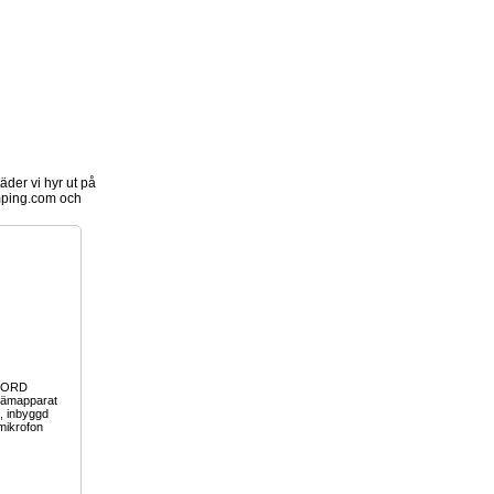
der vi hyr ut på
ping.com och
HORD
ämapparat
, inbyggd
 mikrofon