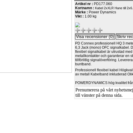
Artikel nr :
PD177.060
Kortnamn :
Kabel 2xXLR Hane till 2x
Märke :
Power Dynamics
Vikt :
1.00 kg
PD Connex professionell HQ 3 mete
6,3 Jack (mono) OFC signalkabel. 
flexibel signalkabel är utrustad med
metallkontakter och garanterar en st
tillförlitlig signalöverföring. Leverer
buntband.
Professionell flexibel kabel Högkval
av metall Kabelband inkluderad Olik
POWERDYNAMICS hög kvalitet från
Prenumerera på vårt nyhetsmejl
till vänster på denna sida.