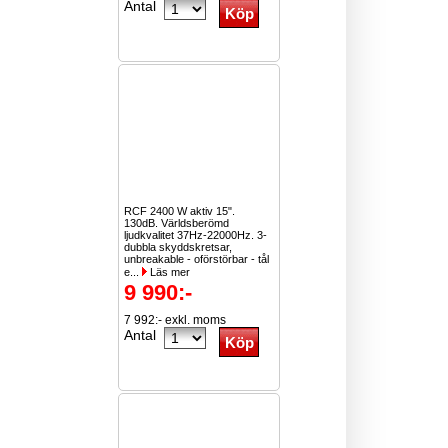
Antal
RCF 2400 W aktiv 15".
130dB. Världsberömd
ljudkvalitet 37Hz-22000Hz. 3-
dubbla skyddskretsar,
unbreakable - oförstörbar - tål
e...
Läs mer
9 990:-
7 992:- exkl. moms
Antal