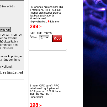
6.3 Mono 3.0m
PD Connex professionell HQ
8 meters XLR (F) - 6,3 jack
(mono) signalkabel. Denna
flexibla signalkabel är
försedda med
högkvalitativa...
Läs mer
299:-
239:- exkl. moms
r 2x XLR (M) - 2x
Antal
Denna extremt
 högkvalitativa
örningsfri och
as inklusive
itativa kopplingar
a längder finns
 Holland.
, se längre ned
3 meter OFC syrefri PRO
kabel med 1 guldpläterad
RCA hane och 1 XLR hane.
TRE ÅR GARANTI.
Superkabel.
198:-