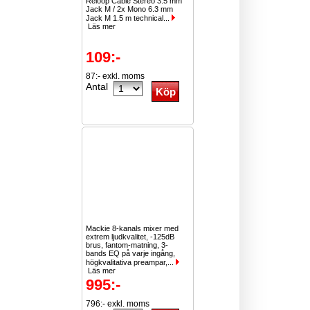
Reloop Cable Stereo 3.5 mm
Jack M / 2x Mono 6.3 mm
Jack M 1.5 m technical...
Läs mer
109:-
87:- exkl. moms
Antal
Mackie 8-kanals mixer med
extrem ljudkvalitet, -125dB
brus, fantom-matning, 3-
bands EQ på varje ingång,
högkvalitativa preampar,...
Läs mer
995:-
796:- exkl. moms