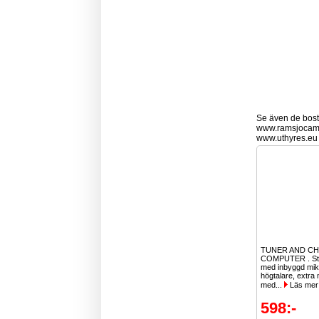
Se även de bostä
www.ramsjocam
www.uthyres.eu
TUNER AND C
COMPUTER . St
med inbyggd mik
högtalare, extra
med...
Läs mer
598:-