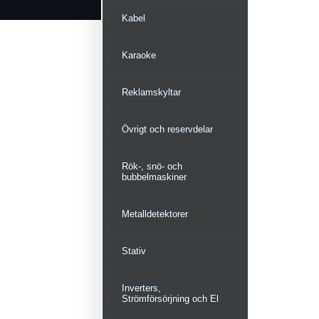
Kabel
Karaoke
Reklamskyltar
Övrigt och reservdelar
Rök-, snö- och
bubbelmaskiner
Metalldetektorer
Stativ
Inverters,
Strömförsörjning och El