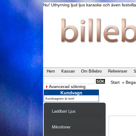
Nu! Uthyrning ljud ljus karaoke och även festvi
Hem
Kassan
Om Billebro
Referenser
S
Start
»
Bega
Avancerad sökning
Kundvagn
Kundvagnen är tom!
Laddbart Ljus
Mikrofoner