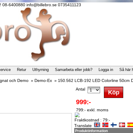
lla! 08-6400880 info@billebro.se 0735411123
ervice
Retur
Uthyrning
Samarbeta eller jobb?
Logga in
Så här 
gnat och Demo
»
Demo-Ex
»
150.562 LCB-192 LED Colorline 50cm 
Antal
999:-
799:- exkl. moms
Fraktkostnad : 79:-
Translate
Produktinformation