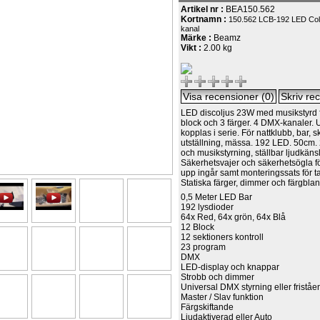
Artikel nr :
BEA150.562
Kortnamn :
150.562 LCB-192 LED Col
kanal
Märke :
Beamz
Vikt :
2.00 kg
LED discoljus 23W med musikstyrd 
block och 3 färger. 4 DMX-kanaler. U
kopplas i serie. För nattklubb, bar, sk
utställning, mässa. 192 LED. 50cm.
och musikstyrning, ställbar ljudkänsl
Säkerhetsvajer och säkerhetsögla f
upp ingår samt monteringssats för t
Statiska färger, dimmer och färgbla
0,5 Meter LED Bar
192 lysdioder
64x Red, 64x grön, 64x Blå
12 Block
12 sektioners kontroll
23 program
DMX
LED-display och knappar
Strobb och dimmer
Universal DMX styrning eller fristå
Master / Slav funktion
Färgskiftande
Ljudaktiverad eller Auto