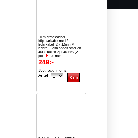
10 m professionell
högtalarkabel med 2-
ledarkabel (2 x 1.5mm ²
ledare). I ena änden sitter en
äkta Neutrik Speakon ® (2-
pol...
Läs mer
249:-
199:- exkl. moms
Antal