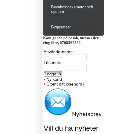
Bevakningskameror och
system
Byggsatser
Kom gärna på besök, messa eller
ring före, 0708567232
Användarnamn:
Lösenord:
Ny kund
Glömt ditt lösenord?
Nyhetsbrev
Vill du ha nyheter