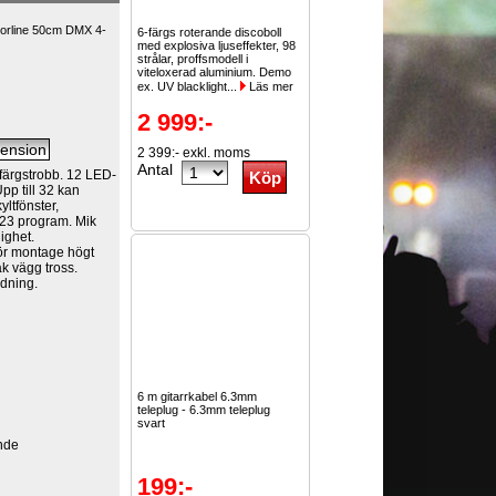
orline 50cm DMX 4-
6-färgs roterande discoboll
med explosiva ljuseffekter, 98
strålar, proffsmodell i
viteloxerad aluminium. Demo
ex. UV blacklight...
Läs mer
2 999:-
2 399:- exkl. moms
Antal
färgstrobb. 12 LED-
pp till 32 kan
yltfönster,
 23 program. Mik
ighet.
ör montage högt
ak vägg tross.
ndning.
6 m gitarrkabel 6.3mm
teleplug - 6.3mm teleplug
svart
ende
199:-