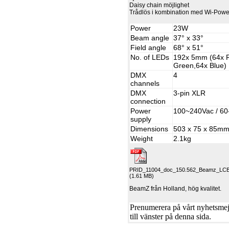
Daisy chain möjlighet
Trådlös i kombination med Wi-Pow
Power
23W
Beam angle
37° x 33°
Field angle
68° x 51°
No. of LEDs
192x 5mm (64x 
Green,64x Blue)
DMX
4
channels
DMX
3-pin XLR
connection
Power
100~240Vac / 60
supply
Dimensions
503 x 75 x 85m
Weight
2.1kg
PRID_11004_doc_150.562_Beamz_LCB_
(1.61 MB)
BeamZ från Holland, hög kvalitet.
Prenumerera på vårt nyhetsmejl
till vänster på denna sida.