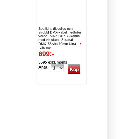
Spotlight, discoljus och
strobb! DMX-kabel medföljer
värde 150kr. PAR 36 kanna
med vitt sken. 8-kanals
DMX. 55 vita 10mm Ultra...
Läs mer
699:-
559:- exkl. moms
Antal