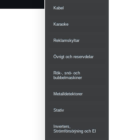
Kabel
Karaoke
Reklamskyltar
Övrigt och reservdelar
Rök-, snö- och
bubbelmaskiner
Metalldetektorer
Stativ
Inverters,
Strömförsörjning och El