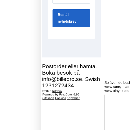
Postorder eller hämta.
Boka besök på
info@billebro.se. Swish
Se även de bostä
1231272434
www.ramsjocam
www.uthyres.eu
©2026
billebro
Powered by
FozzCom
9.99
Sitekarta
Cookies
Köpvillkor