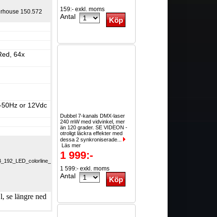
159:- exkl. moms
erhouse 150.572
Antal
Red, 64x
-50Hz or 12Vdc
Dubbel 7-kanals DMX-laser
m
240 mW med vidvinkel, mer
än 120 grader. SE VIDEON -
otroligt läckra effekter med
dessa 2 synkroniserade...
Läs mer
1 999:-
192_LED_colorline_UK.pdf
1 599:- exkl. moms
Antal
, se längre ned