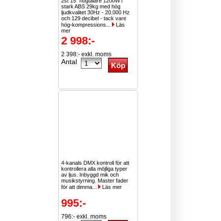
2st 15" högtalare 1200W i
stark ABS 29kg med hög
ljudkvalitet 30Hz - 20.000 Hz
och 129 decibel - tack vare
hög-kompressions...
Läs
mer
2 998:-
2 398:- exkl. moms
Antal
4-kanals DMX kontroll för att
kontrollera alla möjliga typer
av ljus. Inbyggd mik och
musikstyrning. Master fader
för att dimma...
Läs mer
995:-
796:- exkl. moms