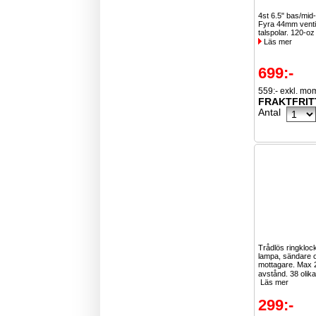
4st 6.5" bas/mid
Fyra 44mm venti
talspolar. 120-oz
Läs mer
699:-
559:- exkl. mo
FRAKTFRIT
Antal
Trådlös ringklo
lampa, sändare 
mottagare. Max 
avstånd. 38 olika
Läs mer
299:-