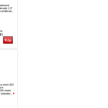
-element.
lerade 1.5"
 ventilerad...
ms
T!
cka med LED-
och
200 meter
 melodier...