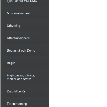
Ljus/Laser/LED/ DMX
Musikinstrument
Uthyrning
Affärsmöjligheter
Begagnat och Demo
Billjud
Flightcases, väskor,
möbler och stativ
Datortillbehör
Fotoutrustning