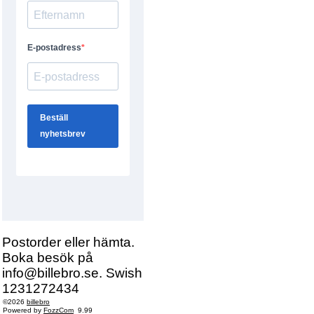
Postorder eller hämta.
Boka besök på
info@billebro.se. Swish
1231272434
©2026
billebro
Powered by
FozzCom
9.99