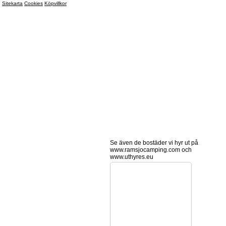
Sitekarta
Cookies
Köpvillkor
Se även de bostäder vi hyr ut på
www.ramsjocamping.com och
www.uthyres.eu