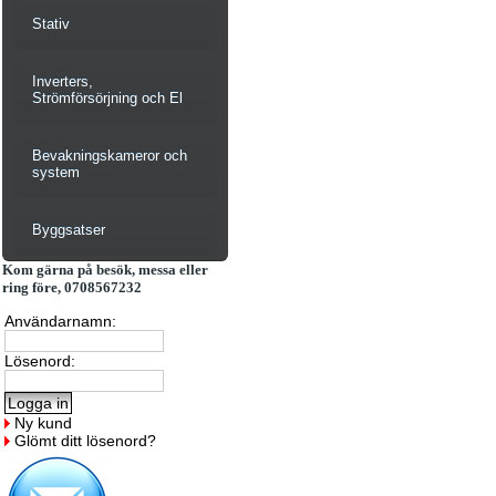
Stativ
Inverters,
Strömförsörjning och El
Bevakningskameror och
system
Byggsatser
Kom gärna på besök, messa eller
ring före, 0708567232
Användarnamn:
Lösenord:
Ny kund
Glömt ditt lösenord?