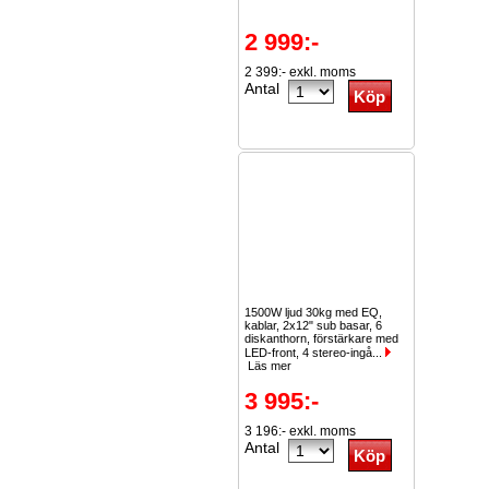
2 999:-
2 399:- exkl. moms
Antal
1500W ljud 30kg med EQ,
kablar, 2x12" sub basar, 6
diskanthorn, förstärkare med
LED-front, 4 stereo-ingå...
Läs mer
3 995:-
3 196:- exkl. moms
Antal