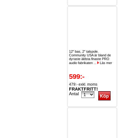
12" bas, 2" talspole.
Community USA är bland de
dyraste äldsta finaste PRO
audio fabrikaten ...
Läs mer
599:-
479:- exkl. moms
FRAKTFRITT!
Antal