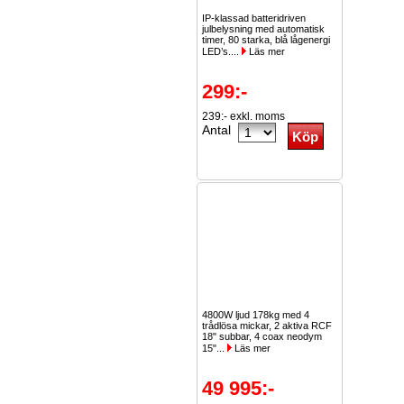
IP-klassad batteridriven
julbelysning med automatisk
timer, 80 starka, blå lågenergi
LED’s....
Läs mer
299:-
239:- exkl. moms
Antal
4800W ljud 178kg med 4
trådlösa mickar, 2 aktiva RCF
18" subbar, 4 coax neodym
15"...
Läs mer
49 995:-