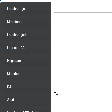
Laddbart Ljus
Mikrofoner
Laddbart ljud
Ljud och PA
Högtalare
Mixerbord
DJ
Tweet
Studio