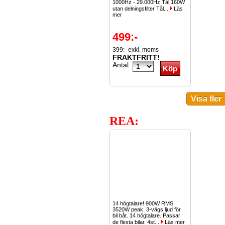
1000Hz - 29.000Hz Tål 160W
utan delningsfilter Tål...
Läs
mer
499:-
399:- exkl. moms
FRAKTFRITT!
Antal
REA:
14 högtalare! 900W RMS.
3520W peak. 3-vägs ljud för
bil båt. 14 högtalare. Passar
de flesta bilar. 4st...
Läs mer