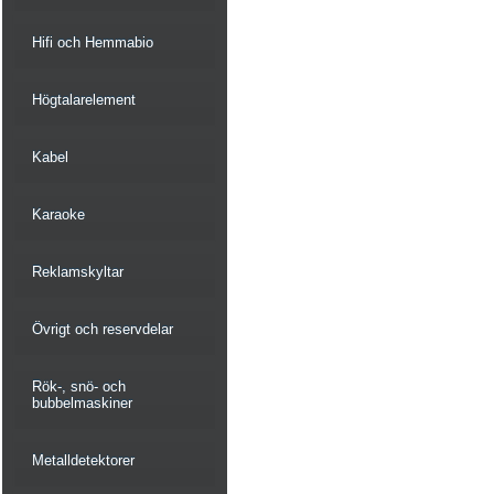
Hifi och Hemmabio
Högtalarelement
Kabel
Karaoke
Reklamskyltar
Övrigt och reservdelar
Rök-, snö- och
bubbelmaskiner
Metalldetektorer