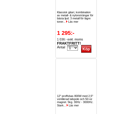
Klassisk gitarr, kombination
av metall- & nylonsträngar för
bästa ljud. 3 metall för lägre
toner...
Läs mer
1 295:-
1 036:- exkl. moms
FRAKTFRITT!
Antal
12" proffsbas 800W med 2,5"
ventilerad talspole och 50-oz
magnet. 5kg. 30Hz - 3000Hz.
Stark...
Läs mer