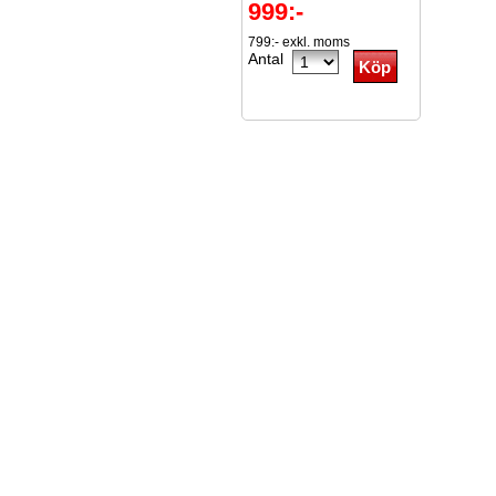
999:-
799:- exkl. moms
Antal