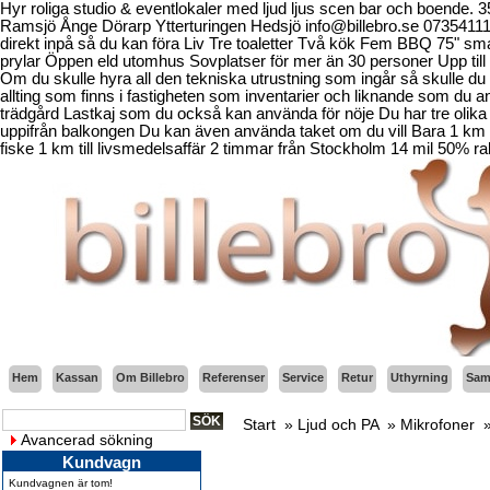
Hyr roliga studio & eventlokaler med ljud ljus scen bar och boende.
Ramsjö Ånge Dörarp Ytterturingen Hedsjö info@billebro.se 073541
direkt inpå så du kan föra Liv Tre toaletter Två kök Fem BBQ 75" sma
prylar Öppen eld utomhus Sovplatser för mer än 30 personer Upp till 
Om du skulle hyra all den tekniska utrustning som ingår så skulle du b
allting som finns i fastigheten som inventarier och liknande som d
trädgård Lastkaj som du också kan använda för nöje Du har tre olika 
uppifrån balkongen Du kan även använda taket om du vill Bara 1 km fr
fiske 1 km till livsmedelsaffär 2 timmar från Stockholm 14 mil 50% ra
Hem
Kassan
Om Billebro
Referenser
Service
Retur
Uthyrning
Sama
Start
»
Ljud och PA
»
Mikrofoner
Avancerad sökning
Kundvagn
Kundvagnen är tom!