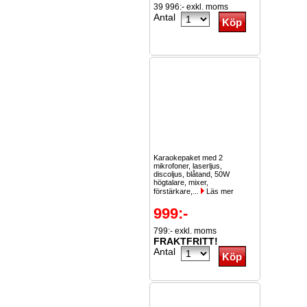
39 996:- exkl. moms
Antal
Karaokepaket med 2
mikrofoner, laserljus,
discoljus, blåtand, 50W
högtalare, mixer,
förstärkare,...
Läs mer
999:-
799:- exkl. moms
FRAKTFRITT!
Antal