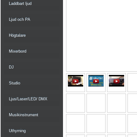
Laddbart ljud
Ljud och PA
Högtalare
Mixerbord
DJ
Studio
Ljus/Laser/LED/ DMX
Musikinstrument
Uthyrning