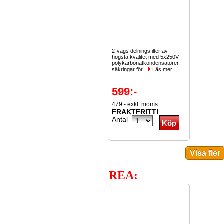
2-vägs delningsfilter av
högsta kvalitet med 5x250V
polykarbonatkondensatorer,
säkringar för...
Läs mer
599:-
479:- exkl. moms
FRAKTFRITT!
Antal
REA: