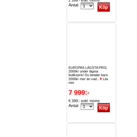
2 399:- exkl. moms
Antal
EUROPAS LÄGSTA PRIS,
2000kr under lägsta
butikspris! Du betalar bara
2000kr mer än vad...
Läs
mer
7 999:-
6 399:- exkl. moms
Antal