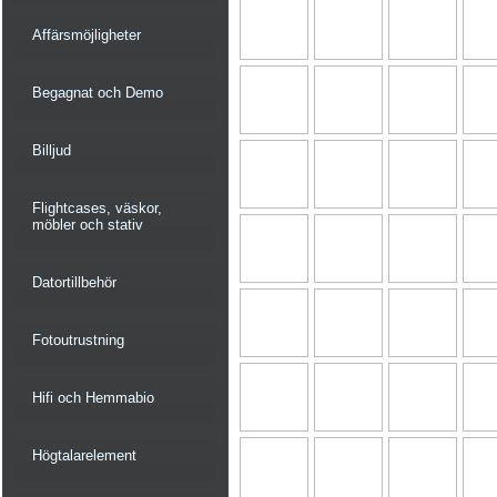
Affärsmöjligheter
Begagnat och Demo
Billjud
Flightcases, väskor,
möbler och stativ
Datortillbehör
Fotoutrustning
Hifi och Hemmabio
Högtalarelement