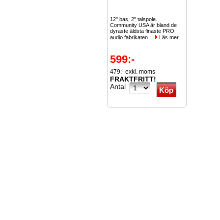
12" bas, 2" talspole.
Community USA är bland de
dyraste äldsta finaste PRO
audio fabrikaten ...
Läs mer
599:-
479:- exkl. moms
FRAKTFRITT!
Antal