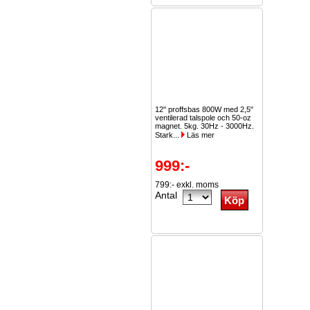
12" proffsbas 800W med 2,5"
ventilerad talspole och 50-oz
magnet. 5kg. 30Hz - 3000Hz.
Stark...
Läs mer
999:-
799:- exkl. moms
Antal