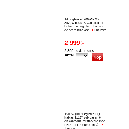
14 högtalare! 900W RMS.
3520W peak. 3-vägs ljud för
bil båt. 14 högtalare. Passar
de flesta bilar. 4st...
Läs mer
2 999:-
2 399:- exkl. moms
Antal
1500W ljud 30kg med EQ,
kablar, 2x12" sub basar, 6
diskanthorn, förstärkare med
LED-front, 4 stereo-ingå...
Läs mer