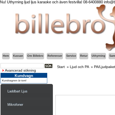
Nu! Uthyrning ljud ljus karaoke och även festvilla! 08-6400880 info@
Hem
Kassan
Om Billebro
Referenser
Service
Retur
Uthyrning
Sama
Start
»
Ljud och PA
»
PA/Ljudpake
Avancerad sökning
Kundvagn
Kundvagnen är tom!
Laddbart Ljus
Mikrofoner