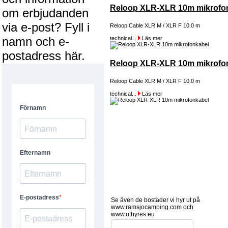
Reloop XLR-XLR 10m mikrofo
om erbjudanden
via e-post? Fyll i
Reloop Cable XLR M / XLR F 10.0 m
namn och e-
technical...
Läs mer
postadress här.
Reloop XLR-XLR 10m mikrofo
Reloop Cable XLR M / XLR F 10.0 m
technical...
Läs mer
Se även de bostäder vi hyr ut på
www.ramsjocamping.com och
www.uthyres.eu