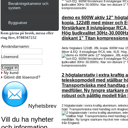
Bevakningskameror och
system
demo ex 600W aktiv 12" högtal
kopia. 122dB med mixer och 
Byggsatser
förstärkare 8 in/utgångar RCA,
Hög ljudkvalitet 30Hz-30.000Hz
Kom gärna på besök, messa eller
ring före, 0708567232
diskant 1" Titan kompressions
Användarnamn:
Aktiv högtalare 122dB. JBL-kopia. 600W max 1
Mixer & EQ: 8 in/utgångar RCA, tele, XLR. Hög.
Lösenord:
Ny kund
2 högtalarstativ i extra kraftig
Glömt ditt lösenord?
teleskopmodell med ställbar hö
Transportväska med handtag 
medföljer. Ny tyngre starkare
robust och pålitlig modell från
Nyhetsbrev
2 högtalarstativ i extra kraftig aluminium, teles
höjd. Transportväska med handtag och dragked
Vill du ha nyheter
och information