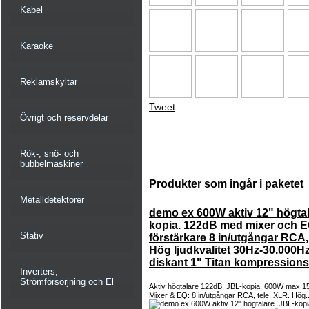
Kabel
Karaoke
Reklamskyltar
Tweet
Övrigt och reservdelar
Rök-, snö- och
bubbelmaskiner
Produkter som ingår i paketet
Metalldetektorer
demo ex 600W aktiv 12" högtal
kopia. 122dB med mixer och 
Stativ
förstärkare 8 in/utgångar RCA,
Hög ljudkvalitet 30Hz-30.000Hz
diskant 1" Titan kompressions
Inverters,
Strömförsörjning och El
Aktiv högtalare 122dB. JBL-kopia. 600W max 1
Mixer & EQ: 8 in/utgångar RCA, tele, XLR. Hög.