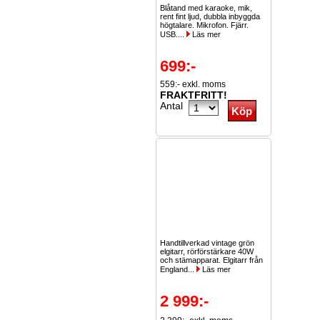
Blåtand med karaoke, mik,
rent fint ljud, dubbla inbyggda
högtalare. Mikrofon. Fjärr.
USB....
Läs mer
699:-
559:- exkl. moms
FRAKTFRITT!
Antal
Handtillverkad vintage grön
elgitarr, rörförstärkare 40W
och stämapparat. Elgitarr från
England...
Läs mer
2 999:-