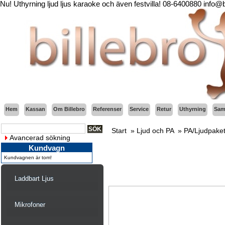
Nu! Uthyrning ljud ljus karaoke och även festvilla! 08-6400880 info@
Hem
Kassan
Om Billebro
Referenser
Service
Retur
Uthyrning
Sama
Start
»
Ljud och PA
»
PA/Ljudpake
Avancerad sökning
Kundvagn
Kundvagnen är tom!
Laddbart Ljus
Mikrofoner