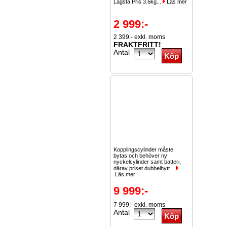
Lägsta Pris 3.6kg...
Läs mer
2 999:-
2 399:- exkl. moms
FRAKTFRITT!
Antal
Kopplingscylinder måste
bytas och behöver ny
nyckelcylinder samt batteri,
därav priset dubbelhytt...
Läs mer
9 999:-
7 999:- exkl. moms
Antal