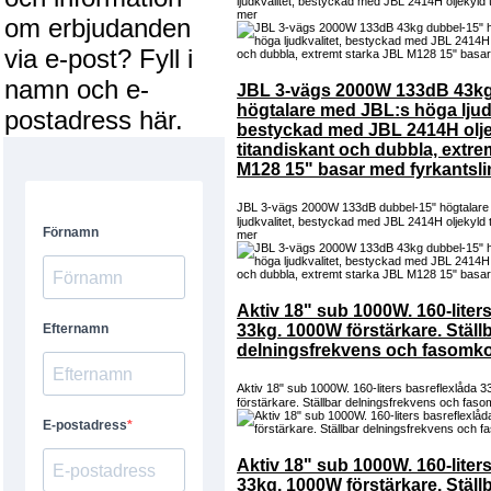
ljudkvalitet, bestyckad med JBL 2414H oljekyld t
mer
om erbjudanden
via e-post? Fyll i
namn och e-
JBL 3-vägs 2000W 133dB 43kg
högtalare med JBL:s höga ljudk
postadress här.
bestyckad med JBL 2414H olj
titandiskant och dubbla, extre
M128 15" basar med fyrkantsl
JBL 3-vägs 2000W 133dB dubbel-15" högtalare
ljudkvalitet, bestyckad med JBL 2414H oljekyld t
mer
Aktiv 18" sub 1000W. 160-liter
33kg. 1000W förstärkare. Ställ
delningsfrekvens och fasomko
Aktiv 18" sub 1000W. 160-liters basreflexlåda 
förstärkare. Ställbar delningsfrekvens och fas
Aktiv 18" sub 1000W. 160-liter
33kg. 1000W förstärkare. Ställ