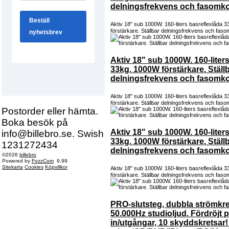
delningsfrekvens och fasomko
Aktiv 18" sub 1000W. 160-liters basreflexlåda 
förstärkare. Ställbar delningsfrekvens och fas
Aktiv 18" sub 1000W. 160-liter
33kg. 1000W förstärkare. Ställ
delningsfrekvens och fasomko
Aktiv 18" sub 1000W. 160-liters basreflexlåda 
förstärkare. Ställbar delningsfrekvens och fas
Postorder eller hämta.
Boka besök på
Aktiv 18" sub 1000W. 160-liter
info@billebro.se. Swish
33kg. 1000W förstärkare. Ställ
1231272434
delningsfrekvens och fasomko
©2026
billebro
Powered by
FozzCom
9.99
Sitekarta
Cookies
Köpvillkor
Aktiv 18" sub 1000W. 160-liters basreflexlåda 
förstärkare. Ställbar delningsfrekvens och fas
PRO-slutsteg, dubbla strömkret
50.000Hz studioljud. Fördröjt p
in/utgångar, 10 skyddskretsar! 