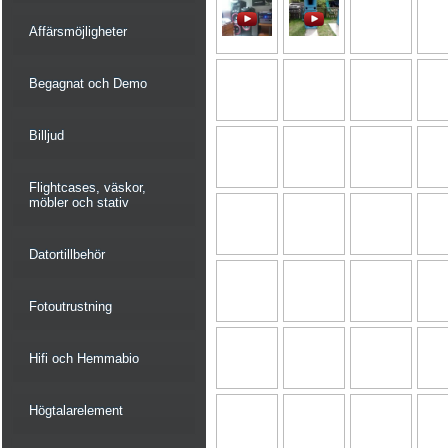
Affärsmöjligheter
Begagnat och Demo
Billjud
Flightcases, väskor,
möbler och stativ
Datortillbehör
Fotoutrustning
Hifi och Hemmabio
Högtalarelement