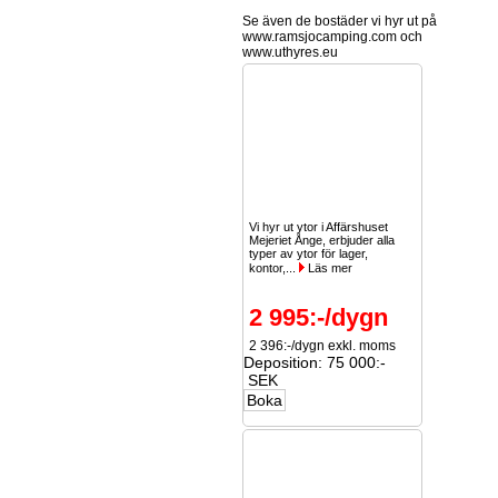
Se även de bostäder vi hyr ut på
www.ramsjocamping.com och
www.uthyres.eu
Vi hyr ut ytor i Affärshuset
Mejeriet Ånge, erbjuder alla
typer av ytor för lager,
kontor,...
Läs mer
2 995:-/dygn
2 396:-/dygn exkl. moms
Deposition: 75 000:-
SEK