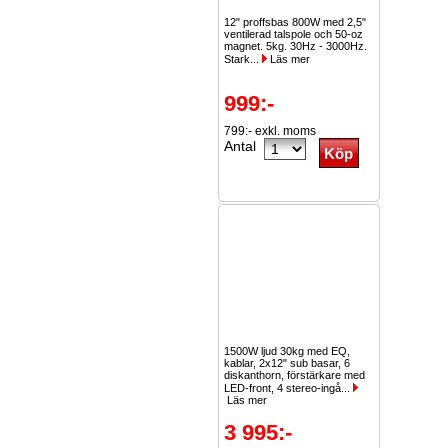
12" proffsbas 800W med 2,5"
ventilerad talspole och 50-oz
magnet. 5kg. 30Hz - 3000Hz.
Stark...
Läs mer
999:-
799:- exkl. moms
Antal
1500W ljud 30kg med EQ,
kablar, 2x12" sub basar, 6
diskanthorn, förstärkare med
LED-front, 4 stereo-ingå...
Läs mer
3 995:-