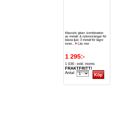
Klassisk gitarr, kombination
av metall- & nylonsträngar för
bästa ljud. 3 metall för lägre
toner...
Läs mer
1 295:-
1 036:- exkl. moms
FRAKTFRITT!
Antal