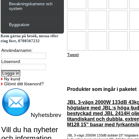
Bevakningskameror och
system
Byggsatser
Kom gärna på besök, messa eller
ring före, 0708567232
Användarnamn:
Tweet
Lösenord:
Ny kund
Glömt ditt lösenord?
Produkter som ingår i paketet
JBL 3-vägs 2000W 133dB 43kg
högtalare med JBL:s höga ljudk
bestyckad med JBL 2414H olj
Nyhetsbrev
titandiskant och dubbla, extre
M128 15" basar med fyrkantsl
Vill du ha nyheter
JBL 3-vägs 2000W 133dB dubbel-15" högtalare
och information