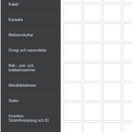
Kabel
Karaoke
Reklamskyltar
Övrigt och reservdelar
Rök-, snö- och
bubbelmaskiner
Metalldetektorer
Stativ
Inverters,
Strömförsörjning och El