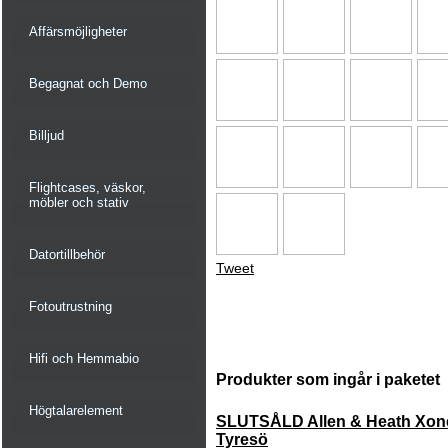
Affärsmöjligheter
Begagnat och Demo
Billjud
Flightcases, väskor,
möbler och stativ
Datortillbehör
Tweet
Fotoutrustning
Hifi och Hemmabio
Produkter som ingår i paketet
Högtalarelement
SLUTSÅLD Allen & Heath Xon
Tyresö