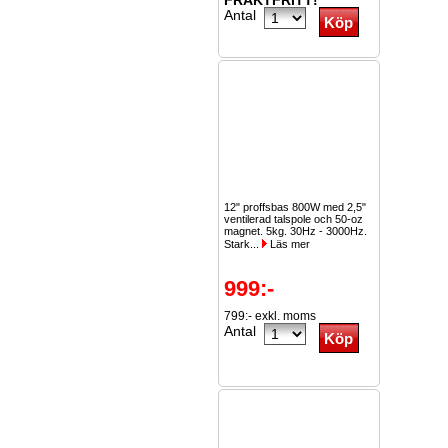
FRAKTFRITT!
Antal
12" proffsbas 800W med 2,5"
ventilerad talspole och 50-oz
magnet. 5kg. 30Hz - 3000Hz.
Stark...
Läs mer
999:-
799:- exkl. moms
Antal