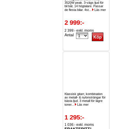
3520W peak. 3-vägs ljud för
bil båt. 14 högtalare. Passar
de flesta bilar. 4st...
Läs mer
2 999:-
2 399:- exkl. moms
Antal
Klassisk gitarr, kombination
av metall- & nylonsträngar för
bästa ljud. 3 metall för lägre
toner...
Läs mer
1 295:-
1 036:- exkl. moms