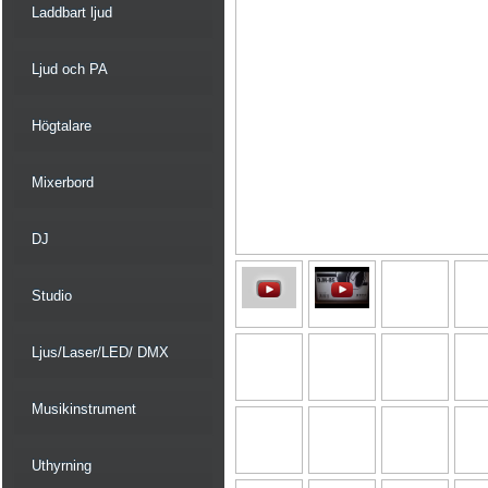
Laddbart ljud
Ljud och PA
Högtalare
Mixerbord
DJ
Studio
Ljus/Laser/LED/ DMX
Musikinstrument
Uthyrning