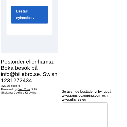
Postorder eller hämta.
Boka besök på
info@billebro.se. Swish
1231272434
©2026
billebro
Powered by
FozzCom
9.99
Se även de bostäder vi hyr ut på
Sitekarta
Cookies
Köpvillkor
www.ramsjocamping.com och
www.uthyres.eu