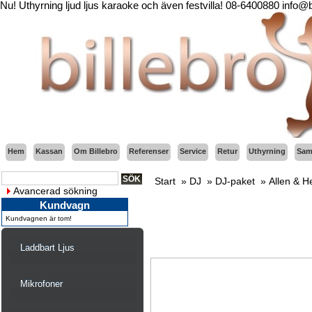
Nu! Uthyrning ljud ljus karaoke och även festvilla! 08-6400880 info@
Hem
Kassan
Om Billebro
Referenser
Service
Retur
Uthyrning
Sama
Start
»
DJ
»
DJ-paket
»
Allen & 
Avancerad sökning
Kundvagn
Kundvagnen är tom!
Laddbart Ljus
Mikrofoner