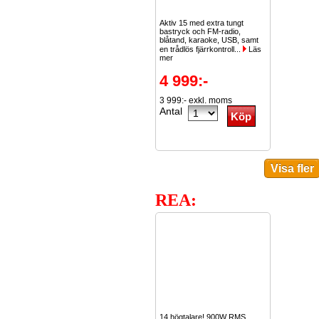
Aktiv 15 med extra tungt
bastryck och FM-radio,
blåtand, karaoke, USB, samt
en trådlös fjärrkontroll...
Läs
mer
4 999:-
3 999:- exkl. moms
Antal
REA:
14 högtalare! 900W RMS.