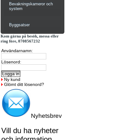
Bevakningskameror och
system
Byggsatser
Kom gärna på besök, messa eller
ring före, 0708567232
Användarnamn:
Lösenord:
Ny kund
Glömt ditt lösenord?
Nyhetsbrev
Vill du ha nyheter
och information