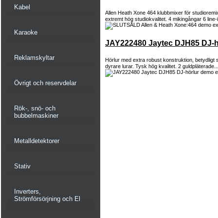
Kabel
Allen Heath Xone 464 klubbmixer för studiorem
extremt hög studiokvalitet. 4 mikingångar 6 line-
Karaoke
JAY222480 Jaytec DJH85 DJ-h
Reklamskyltar
Hörlur med extra robust konstruktion, betydligt
dyrare lurar. Tysk hög kvalitet. 2 guldpläterade..
Övrigt och reservdelar
Rök-, snö- och
bubbelmaskiner
Metalldetektorer
Stativ
Inverters,
Strömförsörjning och El