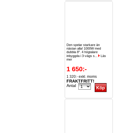
Den spelar starkare än
nästan alla! 1000W med
dubbla 8". 4 högtalare
inbyggda i 3-vägs s...
Läs
mer
1 650:-
1 320:- exkl. moms
FRAKTFRITT!
Antal