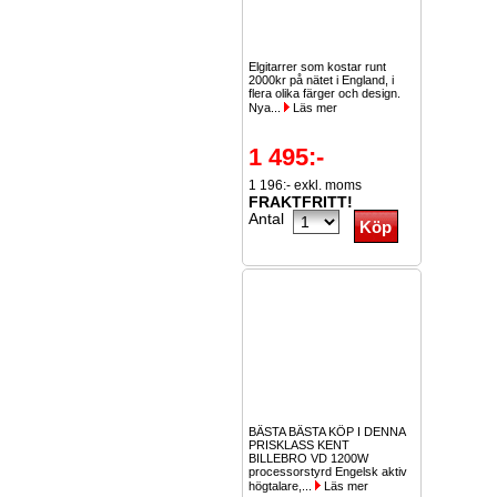
Elgitarrer som kostar runt
2000kr på nätet i England, i
flera olika färger och design.
Nya...
Läs mer
1 495:-
1 196:- exkl. moms
FRAKTFRITT!
Antal
BÄSTA BÄSTA KÖP I DENNA
PRISKLASS KENT
BILLEBRO VD 1200W
processorstyrd Engelsk aktiv
högtalare,...
Läs mer