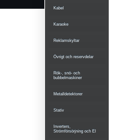
Kabel
Karaoke
Reklamskyltar
Övrigt och reservdelar
Rök-, snö- och
bubbelmaskiner
Metalldetektorer
Stativ
Inverters,
Strömförsörjning och El