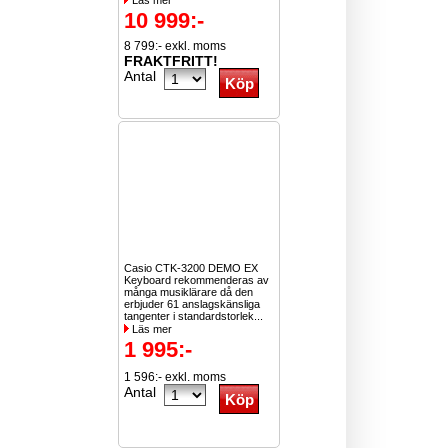
Läs mer
10 999:-
8 799:- exkl. moms
FRAKTFRITT!
Antal
Casio CTK-3200 DEMO EX
Keyboard rekommenderas av
många musiklärare då den
erbjuder 61 anslagskänsliga
tangenter i standardstorlek...
Läs mer
1 995:-
1 596:- exkl. moms
Antal