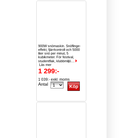
900W snömaskin. Snöflinge-
effekt, fjärrkontroll och 5000
liter snö per minut, 5
kubikmeter. För festival,
studentflak, klubbmiljö....
Läs mer
1 299:-
1 039:- exkl. moms
Antal