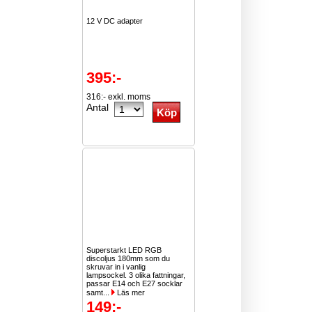
12 V DC adapter
395:-
316:- exkl. moms
Antal
Superstarkt LED RGB
discoljus 180mm som du
skruvar in i vanlig
lampsockel. 3 olika fattningar,
passar E14 och E27 socklar
samt...
Läs mer
149:-