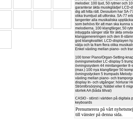
melodier. 100 ljud, 50 rytmer och 1
garanterar äkta musikglädje! LCD-d
dig att hitta rätt. Dessutom har SA
olika trumljud att utforska. SA-77 e
tangenter alla musikaliska upptäck
som behövs för att man ska kunna s
melodierna. 100 klangfärger, 50 ryt
inbyggda sånger står för äkta omväx
klanggenereringen och den 8-stämm
god klangkvalitet. LCD-displayen hjä
välja och ta fram flera olika musikal
Enkel växling mellan piano- och tra
100 toner Piano/Organ-Setting-kna
övningsmelodier LC-display 5 trum
övningssystem 44 minitangenter 8-
(max.) 100 nya klangfärger 50 kom
övningsstycken 5 trumpads Melody-o
växling mellan piano- och tramporge
display In- och utgångar: hörlurar H
Strömförsörjning: Nätdel eller 6 mig
storlek AA (båda tillval)
CASIO - störst i världen på digitala
keyboards
Prenumerera på vårt nyhetsmejl
till vänster på denna sida.