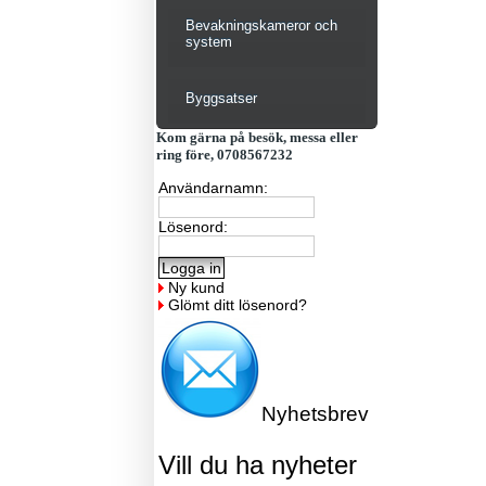
Bevakningskameror och
system
Byggsatser
Kom gärna på besök, messa eller
ring före, 0708567232
Användarnamn:
Lösenord:
Ny kund
Glömt ditt lösenord?
Nyhetsbrev
Vill du ha nyheter