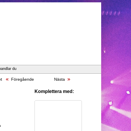
handlar du
et
Föregående
Nästa
Komplettera med:
A