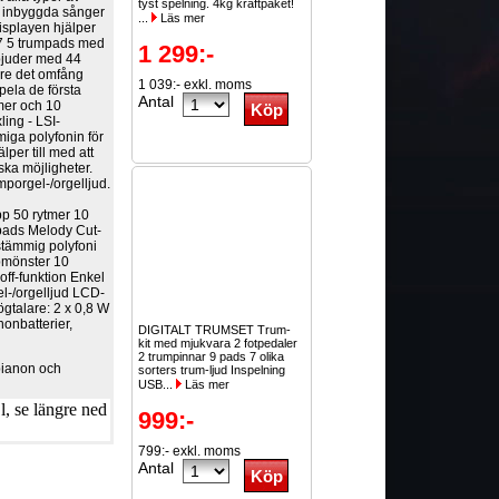
tyst spelning. 4kg kraftpaket!
0 inbyggda sånger
...
Läs mer
isplayen hjälper
-77 5 trumpads med
1 299:-
rbjuder med 44
are det omfång
1 039:- exkl. moms
pela de första
Antal
mer och 10
ling - LSI-
iga polyfonin för
lper till med att
iska möjligheter.
mporgel-/orgelljud.
pp 50 rytmer 10
pads Melody Cut-
stämmig polyfoni
pmönster 10
ff-funktion Enkel
l-/orgelljud LCD-
ögtalare: 2 x 0,8 W
nonbatterier,
DIGITALT TRUMSET Trum-
kit med mjukvara 2 fotpedaler
2 trumpinnar 9 pads 7 olika
 pianon och
sorters trum-ljud Inspelning
USB...
Läs mer
, se längre ned
999:-
799:- exkl. moms
Antal