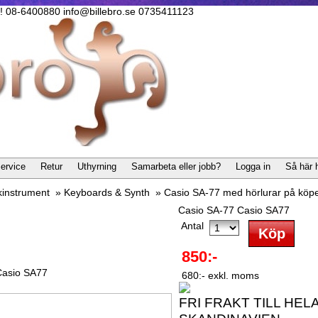
lla! 08-6400880 info@billebro.se 0735411123
ervice
Retur
Uthyrning
Samarbeta eller jobb?
Logga in
Så här 
kinstrument
»
Keyboards & Synth
»
Casio SA-77 med hörlurar på köp
Casio SA-77 Casio SA77
Antal
850:-
Casio SA77
680:- exkl. moms
FRI FRAKT TILL HEL