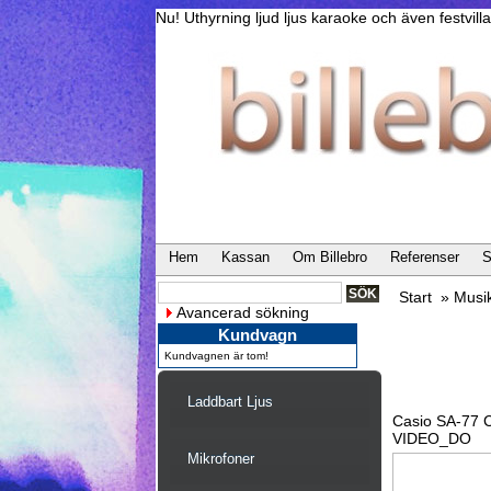
Nu! Uthyrning ljud ljus karaoke och även festvi
Hem
Kassan
Om Billebro
Referenser
S
Start
»
Musi
Avancerad sökning
Kundvagn
Kundvagnen är tom!
Laddbart Ljus
Casio SA-77 
VIDEO_DO
Mikrofoner