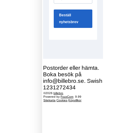
Postorder eller hämta.
Boka besök på
info@billebro.se. Swish
1231272434
©2026
billebro
Powered by
FozzCom
9.99
Sitekarta
Cookies
Köpvillkor