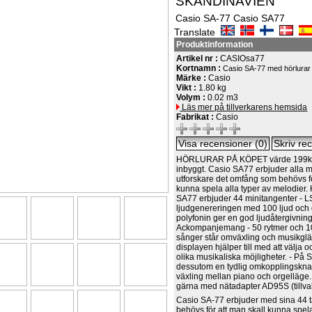
SKANDINAVIEN
Casio SA-77 Casio SA77
Translate
Produktinformation
Artikel nr :
CASIOsa77
Kortnamn :
Casio SA-77 med hörlurar
Märke :
Casio
Vikt :
1.80 kg
Volym :
0.02 m3
Läs mer på tillverkarens hemsida
Fabrikat :
Casio
HÖRLURAR PÅ KÖPET värde 199kr
inbyggt. Casio SA77 erbjuder alla m
utforskare det omfång som behövs f
kunna spela alla typer av melodier. K
SA77 erbjuder 44 minitangenter - L
ljudgenereringen med 100 ljud och
polyfonin ger en god ljudåtergivning
Ackompanjemang - 50 rytmer och 1
sånger står omväxling och musikgläd
displayen hjälper till med att välja
olika musikaliska möjligheter. - På 
dessutom en tydlig omkopplingskna
växling mellan piano och orgelläge.
gärna med nätadapter AD95S (tillval
Casio SA-77 erbjuder med sina 44 t
behövs för att man skall kunna spela