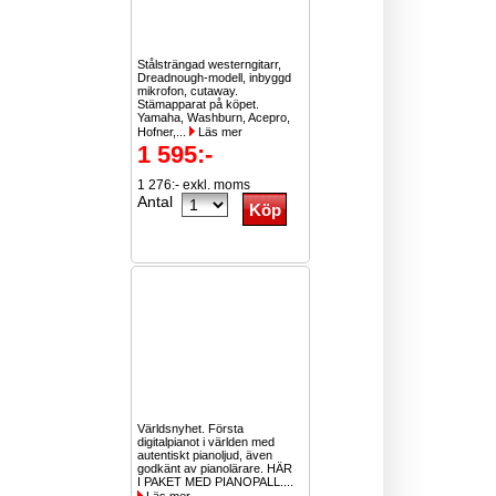
Stålsträngad westerngitarr,
Dreadnough-modell, inbyggd
mikrofon, cutaway.
Stämapparat på köpet.
Yamaha, Washburn, Acepro,
Hofner,...
Läs mer
1 595:-
1 276:- exkl. moms
Antal
Världsnyhet. Första
digitalpianot i världen med
autentiskt pianoljud, även
godkänt av pianolärare. HÄR
I PAKET MED PIANOPALL....