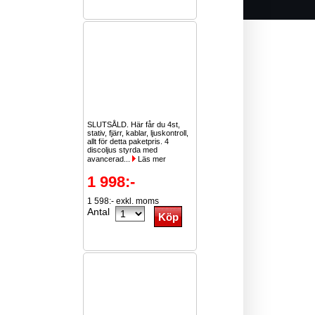
SLUTSÅLD. Här får du 4st,
stativ, fjärr, kablar, ljuskontroll,
allt för detta paketpris. 4
discoljus styrda med
avancerad...
Läs mer
1 998:-
1 598:- exkl. moms
Antal