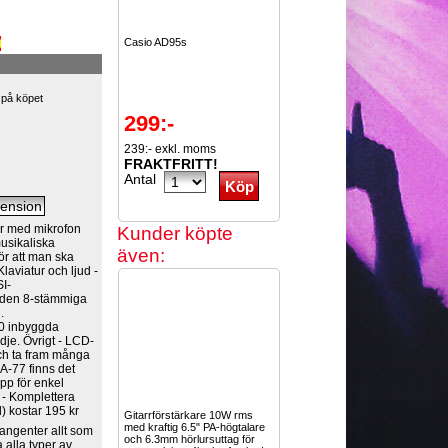
Casio AD95s
 på köpet
299:-
239:- exkl. moms
FRAKTFRITT!
Antal
 med mikrofon
Kunder köpte
usikaliska
även:
ör att man ska
laviatur och ljud -
SI-
 den 8-stämmiga
.
0 inbyggda
je. Övrigt - LCD-
 och ta fram många
SA-77 finns det
pp för enkel
 - Komplettera
) kostar 195 kr
Gitarrförstärkare 10W rms
med kraftig 6.5" PA-högtalare
angenter allt som
och 6.3mm hörlursuttag för
 alla typer av