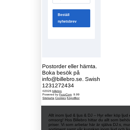
Postorder eller hämta.
Boka besök på
info@billebro.se. Swish
1231272434
©2026
billebro
Powered by
FozzCom
9.99
Sitekarta
Cookies
Köpvillkor
Allt inom ljud & ljus & DJ – Hyr eller köp lju
omsorg! Hos Billebro hittar du allt som behöv
priser. Vi som arbetar här är själva DJ:s, mu
sortiment samt vår kunskap inom ljud och ljus