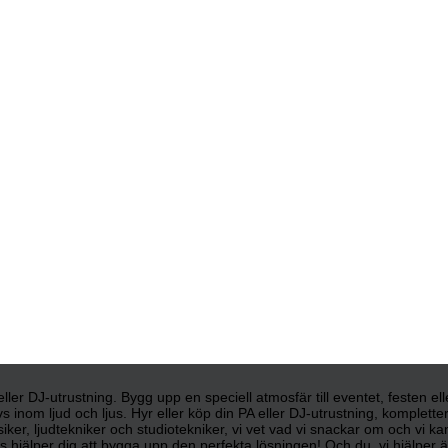
d eller DJ-utrustning. Bygg upp en speciell atmosfär till eventet, festen e
s inom ljud och ljus. Hyr eller köp din PA eller DJ-utrustning, komplett
siker, ljudtekniker och studiotekniker, vi vet vad vi snackar om och vi 
 hjälper dig att bygga upp den perfekta lösningen! Och du, vi hjälper äve