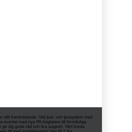
ller ditt framträdande. Välj ljud- och ljussystem med
era eventet med nya PA-högtalare till förmånliga
kan ge dig goda råd och bra support. Vårt breda
n till med installationen! Upp till 2 års