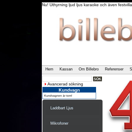
Nu! Uthyrning ljud ljus karaoke och även festvi
Hem
Kassan
Om Billebro
Referenser
S
Avancerad sökning
Kundvagn
Kundvagnen är tom!
Laddbart Ljus
Mikrofoner