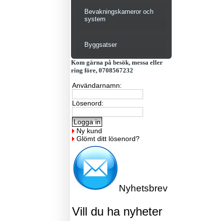
Bevakningskameror och
system
Byggsatser
Kom gärna på besök, messa eller
ring före, 0708567232
Användarnamn:
Lösenord:
Ny kund
Glömt ditt lösenord?
Nyhetsbrev
Vill du ha nyheter