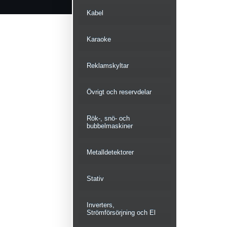
Kabel
Karaoke
Reklamskyltar
Övrigt och reservdelar
Rök-, snö- och
bubbelmaskiner
Metalldetektorer
Stativ
Inverters,
Strömförsörjning och El