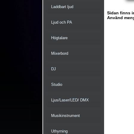
Laddbart ljud
Sidan finns i
Använd menyn 
Ljud och PA
Högtalare
Mixerbord
DJ
Studio
Ljus/Laser/LED/ DMX
Musikinstrument
Uthyrning