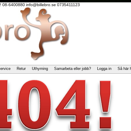
lla! 08-6400880 info@billebro.se 0735411123
ervice
Retur
Uthyrning
Samarbeta eller jobb?
Logga in
Så här 