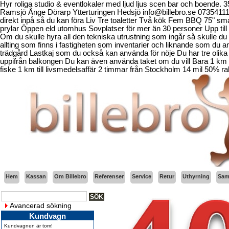
Hyr roliga studio & eventlokaler med ljud ljus scen bar och boende.
Ramsjö Ånge Dörarp Ytterturingen Hedsjö info@billebro.se 073541
direkt inpå så du kan föra Liv Tre toaletter Två kök Fem BBQ 75" sma
prylar Öppen eld utomhus Sovplatser för mer än 30 personer Upp till 
Om du skulle hyra all den tekniska utrustning som ingår så skulle du b
allting som finns i fastigheten som inventarier och liknande som d
trädgård Lastkaj som du också kan använda för nöje Du har tre olika 
uppifrån balkongen Du kan även använda taket om du vill Bara 1 km fr
fiske 1 km till livsmedelsaffär 2 timmar från Stockholm 14 mil 50% ra
Hem
Kassan
Om Billebro
Referenser
Service
Retur
Uthyrning
Sama
Avancerad sökning
Kundvagn
Kundvagnen är tom!