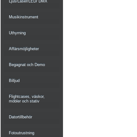
Ljus/Laser/LED/ DMX
Musikinstrument
Uthyrning
Affärsmöjligheter
Begagnat och Demo
Billjud
Flightcases, väskor,
möbler och stativ
Datortillbehör
Fotoutrustning