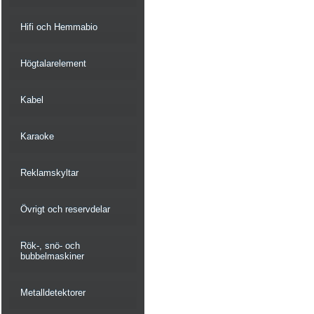
Hifi och Hemmabio
Högtalarelement
Kabel
Karaoke
Reklamskyltar
Övrigt och reservdelar
Rök-, snö- och
bubbelmaskiner
Metalldetektorer