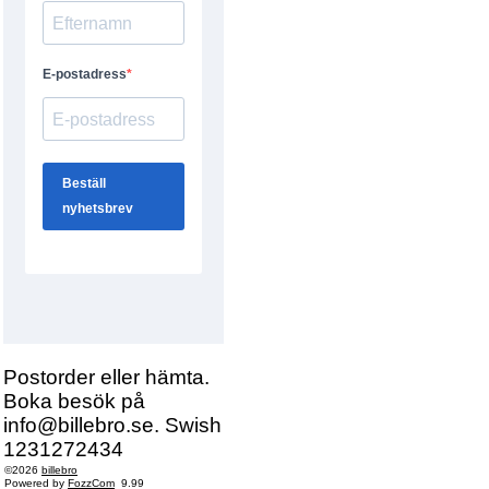
Postorder eller hämta.
Boka besök på
info@billebro.se. Swish
1231272434
©2026
billebro
Powered by
FozzCom
9.99