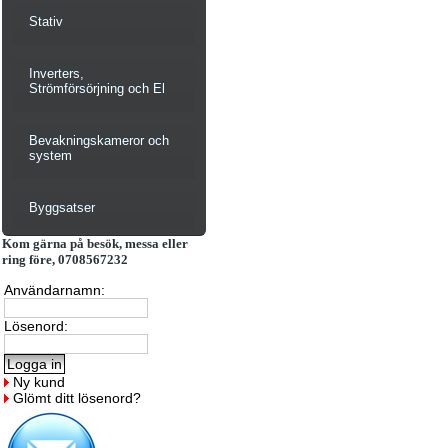
Stativ
Inverters,
Strömförsörjning och El
Bevakningskameror och
system
Byggsatser
Kom gärna på besök, messa eller
ring före, 0708567232
Användarnamn:
Lösenord:
Ny kund
Glömt ditt lösenord?