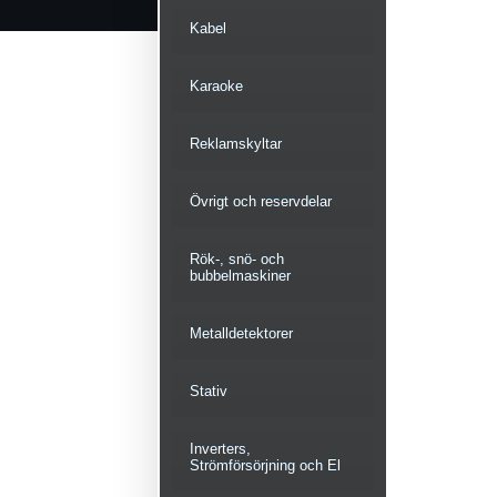
Kabel
Karaoke
Reklamskyltar
Övrigt och reservdelar
Rök-, snö- och
bubbelmaskiner
Metalldetektorer
Stativ
Inverters,
Strömförsörjning och El