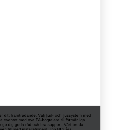
ller ditt framträdande. Välj ljud- och ljussystem med
era eventet med nya PA-högtalare till förmånliga
kan ge dig goda råd och bra support. Vårt breda
n till med installationen! Upp till 2 års