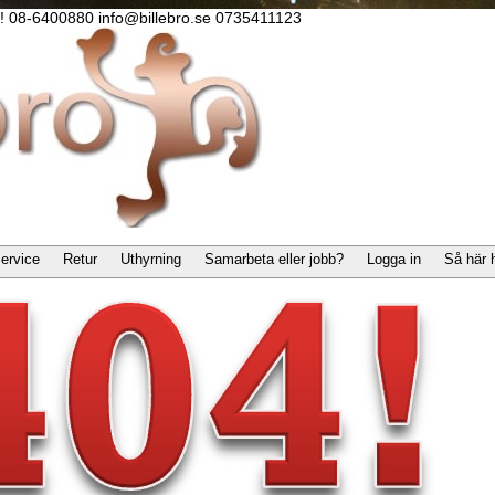
lla! 08-6400880 info@billebro.se 0735411123
ervice
Retur
Uthyrning
Samarbeta eller jobb?
Logga in
Så här 