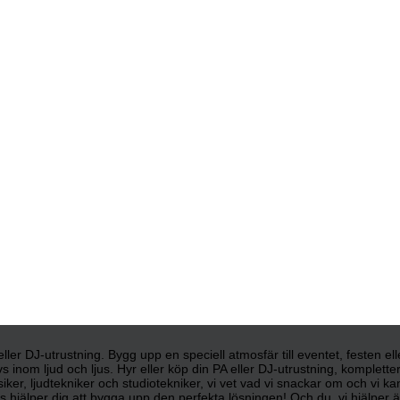
d eller DJ-utrustning. Bygg upp en speciell atmosfär till eventet, festen e
s inom ljud och ljus. Hyr eller köp din PA eller DJ-utrustning, komplett
siker, ljudtekniker och studiotekniker, vi vet vad vi snackar om och vi 
 hjälper dig att bygga upp den perfekta lösningen! Och du, vi hjälper äve