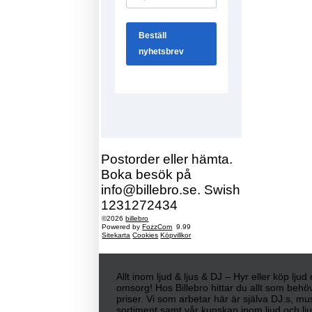
Postorder eller hämta.
Boka besök på
info@billebro.se. Swish
1231272434
©2026
billebro
Powered by
FozzCom
9.99
Sitekarta
Cookies
Köpvillkor
Allt inom ljud & ljus & DJ – Hyr eller köp lju
omsorg! Hos Billebro hittar du allt som behöv
priser. Vi som arbetar här är själva DJ:s, mu
sortiment samt vår kunskap inom ljud och ljus