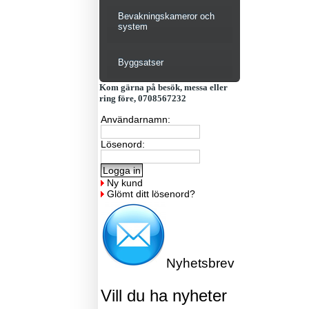
Bevakningskameror och
system
Byggsatser
Kom gärna på besök, messa eller
ring före, 0708567232
Användarnamn:
Lösenord:
Ny kund
Glömt ditt lösenord?
Nyhetsbrev
Vill du ha nyheter