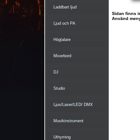
Laddbart ljud
Sidan finns i
Använd menyn 
Ljud och PA
Högtalare
Mixerbord
DJ
Studio
Ljus/Laser/LED/ DMX
Musikinstrument
Uthyrning