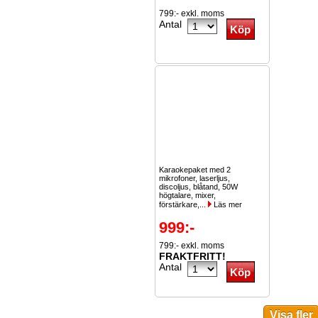
799:- exkl. moms
Antal
Karaokepaket med 2
mikrofoner, laserljus,
discoljus, blåtand, 50W
högtalare, mixer,
förstärkare,...
Läs mer
999:-
799:- exkl. moms
FRAKTFRITT!
Antal