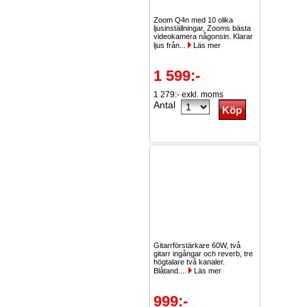
Zoom Q4n med 10 olika
ljusinställningar, Zooms bästa
videokamera någonsin. Klarar
ljus från...
Läs mer
1 599:-
1 279:- exkl. moms
Antal
Gitarrförstärkare 60W, två
gitarr ingångar och reverb, tre
högtalare två kanaler.
Blåtand....
Läs mer
999:-