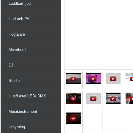
Laddbart ljud
Ljud och PA
Högtalare
Mixerbord
DJ
Studio
Ljus/Laser/LED/ DMX
Musikinstrument
Uthyrning