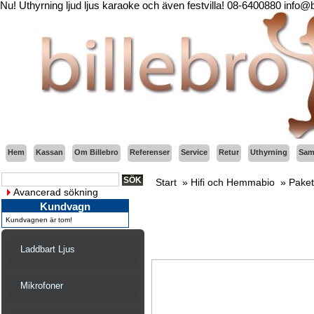
Nu! Uthyrning ljud ljus karaoke och även festvilla! 08-6400880 info@
Hem
Kassan
Om Billebro
Referenser
Service
Retur
Uthyrning
Sama
Start
»
Hifi och Hemmabio
»
Paket
Avancerad sökning
Kundvagn
Kundvagnen är tom!
Laddbart Ljus
Mikrofoner