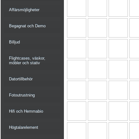
Affärsmöjligheter
Begagnat och Demo
Billjud
Flightcases, väskor,
möbler och stativ
Datortillbehör
Fotoutrustning
Hifi och Hemmabio
Högtalarelement