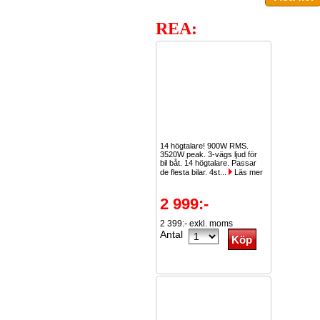
REA:
14 högtalare! 900W RMS.
3520W peak. 3-vägs ljud för
bil båt. 14 högtalare. Passar
de flesta bilar. 4st...
Läs mer
2 999:-
2 399:- exkl. moms
Antal