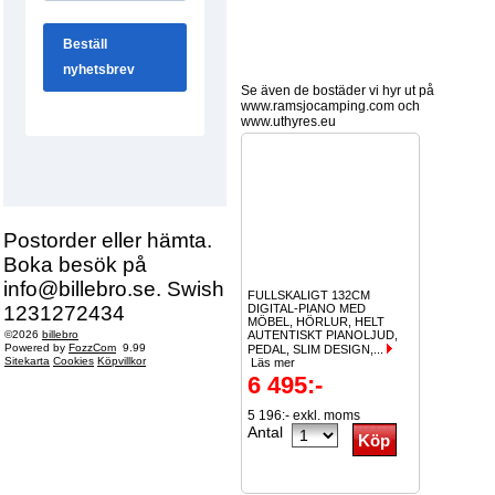
Se även de bostäder vi hyr ut på
www.ramsjocamping.com och
www.uthyres.eu
Postorder eller hämta.
Boka besök på
info@billebro.se. Swish
FULLSKALIGT 132CM
1231272434
DIGITAL-PIANO MED
MÖBEL, HÖRLUR, HELT
©2026
billebro
AUTENTISKT PIANOLJUD,
Powered by
FozzCom
9.99
PEDAL, SLIM DESIGN,...
Sitekarta
Cookies
Köpvillkor
Läs mer
6 495:-
5 196:- exkl. moms
Antal