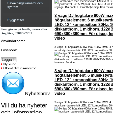
Bevakningskameror och
system
3-vägs DJ högtalare 600W ma
högtalarelement. 6 musikstyrd
Byggsatser
LED. 12" kompositbas 30Hz. 1
diskanthorn, 1 midhorn. 122dB
Kom gärna på besök, messa eller
ring före, 0708567232
690x300x390mm. För disco, fes
video
Användarnamn:
3-vägs DJ högtalare 600W max 150W RMS. 4 hö
Lösenord:
musikstyrda neonblå LED. 12" kompositbas 30H
Ny kund
Glömt ditt lösenord?
3-vägs DJ högtalare 600W ma
högtalarelement. 6 musikstyrd
LED. 12" kompositbas 30Hz. 1
diskanthorn, 1 midhorn. 122dB
690x300x390mm. För disco, fes
Nyhetsbrev
video
3-vägs DJ högtalare 600W max 150W RMS. 4 hö
Vill du ha nyheter
musikstyrda neonblå LED. 12" kompositbas 30H
och information