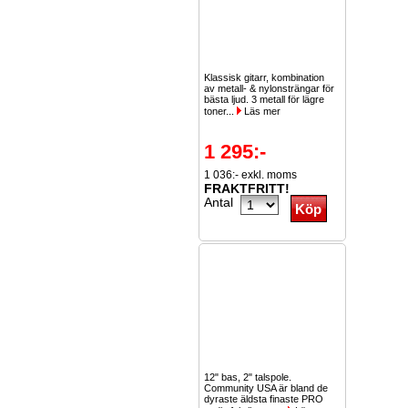
Klassisk gitarr, kombination
av metall- & nylonsträngar för
bästa ljud. 3 metall för lägre
toner...
Läs mer
1 295:-
1 036:- exkl. moms
FRAKTFRITT!
Antal
12" bas, 2" talspole.
Community USA är bland de
dyraste äldsta finaste PRO