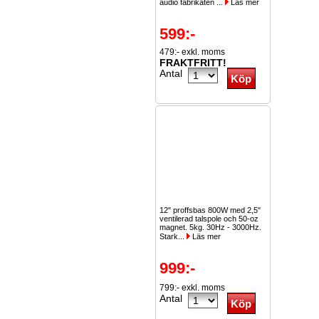
audio fabrikaten ...
Läs mer
599:-
479:- exkl. moms
FRAKTFRITT!
Antal
12" proffsbas 800W med 2,5"
ventilerad talspole och 50-oz
magnet. 5kg. 30Hz - 3000Hz.
Stark...
Läs mer
999:-
799:- exkl. moms
Antal