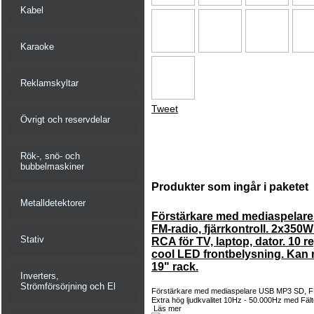
Kabel
Karaoke
Reklamskyltar
Tweet
Övrigt och reservdelar
Rök-, snö- och
bubbelmaskiner
Produkter som ingår i paketet
Metalldetektorer
Förstärkare med mediaspelar
FM-radio, fjärrkontroll. 2x350W
Stativ
RCA för TV, laptop, dator. 10 r
cool LED frontbelysning. Kan
19" rack.
Inverters,
Strömförsörjning och El
Förstärkare med mediaspelare USB MP3 SD, FM-r
Extra hög ljudkvalitet 10Hz - 50.000Hz med Fälte
Läs mer