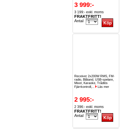
3 999:-
3 199:- exkl. moms
FRAKTFRITT!
Antal
Receiver 2x200W RMS, FM-
radio, Blåtand, USB-spelare,
Mixer, Karaoke, Trådlös
Fjärrkontroll,...
Läs mer
2 995:-
2 396:- exkl. moms
FRAKTFRITT!
Antal