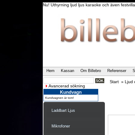
Nu! Uthyrning ljud ljus karaoke och även festvi
Hem
Kassan
Om Billebro
Referenser
S
Start
»
Ljud
Avancerad sökning
Kundvagn
Kundvagnen är tom!
Laddbart Ljus
Mikrofoner