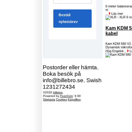
6 meter balanser
m
...
Läs mer
Kam KDM 58
kabel
Kam KDM 580 V2. U
Dynamisk mikrofon
Hög Engelsk...
L
Postorder eller hämta.
Boka besök på
info@billebro.se. Swish
1231272434
©2026
billebro
Powered by
FozzCom
9.99
Sitekarta
Cookies
Köpvillkor