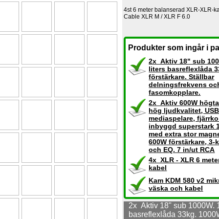
4st 6 meter balanserad XLR-XLR-k
Cable XLR M / XLR F 6.0
Produkter som ingår i pa
2x Aktiv 18" sub 100
liters basreflexlåda
förstärkare. Ställbar
delningsfrekvens oc
fasomkopplare.
2x Aktiv 600W högtal
hög ljudkvalitet, US
mediaspelare, fjärrko
inbyggd superstark 
med extra stor magne
600W förstärkare, 3-
och EQ. 7 in/ut RCA
4x XLR - XLR 6 mete
kabel
Kam KDM 580 v2 mikr
väska och kabel
2x Aktiv 18" sub 1000W. 1
basreflexlåda 33kg. 1000W