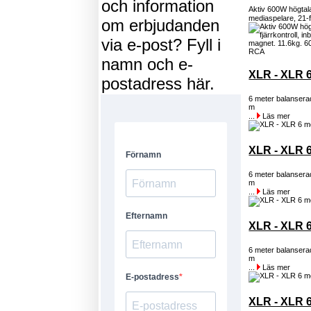
och information
Aktiv 600W högtal
mediaspelare, 21-fu
om erbjudanden
via e-post? Fyll i
namn och e-
XLR - XLR 6
postadress här.
6 meter balanser
m
...
Läs mer
XLR - XLR 6
6 meter balanser
m
...
Läs mer
XLR - XLR 6
6 meter balanser
m
...
Läs mer
XLR - XLR 6