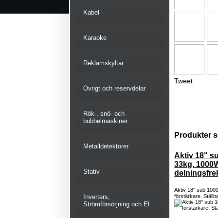
Kabel
Karaoke
Reklamskyltar
Tweet
Övrigt och reservdelar
Rök-, snö- och
bubbelmaskiner
Produkter s
Metalldetektorer
Aktiv 18" s
33kg. 1000W
Stativ
delningsfr
Aktiv 18" sub 100
Inverters,
förstärkare. Ställ
Strömförsörjning och El