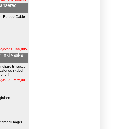
lanserad
l. Reloop Cable
tyckpris: 199,00:-
 inkl väska
öljare till succen
äska och kabel.
ioner!
tyckpris: 575,00:-
gtalare
nsrör till höger