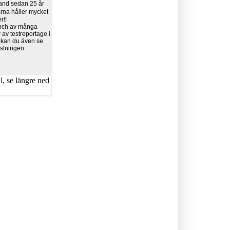
land sedan 25 år
rna håller mycket
r!!
 och av många
v testreportage i
 kan du även se
ustningen.
, se längre ned