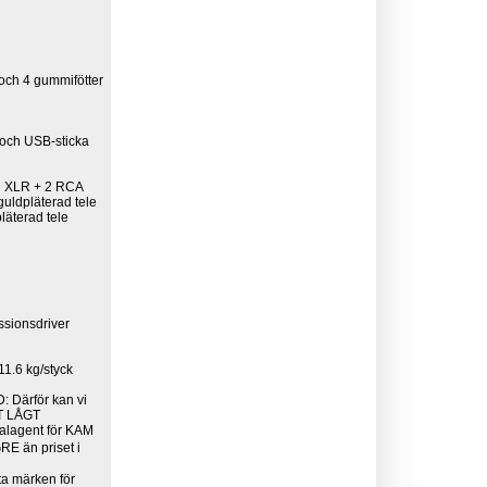
och 4 gummifötter
och USB-sticka
ad XLR + 2 RCA
uldpläterad tele
läterad tele
ssionsdriver
11.6 kg/styck
Därför kan vi
MT LÅGT
alagent för KAM
RE än priset i
ta märken för