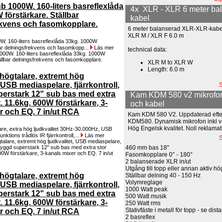
ub 1000W. 160-liters basreflexlåda
4x XLR - XLR 6 meter ba
 förstärkare. Ställbar
kabel
ekvens och fasomkopplare.
6 meter balanserad XLR-XLR-kabe
XLR M / XLR F 6.0 m
0W. 160-liters basreflexlåda 33kg. 1000W
bar delningsfrekvens och fasomkopp...
Läs mer
technical data:
XLR M to XLR W
Length: 6.0 m
högtalare, extremt hög
, USB mediaspelare, fjärrkontroll,
S
erstark 12" sub bas med extra
Kam KDM 580 v2 mikrofon
. 11.6kg. 600W förstärkare, 3-
och kabel
r och EQ. 7 in/ut RCA
Kam KDM 580 V2. Uppdaterad efterf
KDM580. Dynamisk mikrofon inkl v
Hög Engelsk kvalitet. Noll reklamat
are, extra hög ljudkvalitet 30Hz-30.000Hz, USB
nktions trådlös IR fjärrkontroll,...
Läs mer
S
460 mm bas 18"
Fasomkopplare 0° - 180°
2 balanserade XLR in/ut
Utgång till topp eller annan aktiv hö
högtalare, extremt hög
Ställbar delning 40 - 150 Hz
Volymreglage
, USB mediaspelare, fjärrkontroll,
1000 Watt peak
erstark 12" sub bas med extra
500 Watt musik
. 11.6kg. 600W förstärkare, 3-
250 Watt rms
Stativfäste i metall för topp - se dista
r och EQ. 7 in/ut RCA
2 basreflex