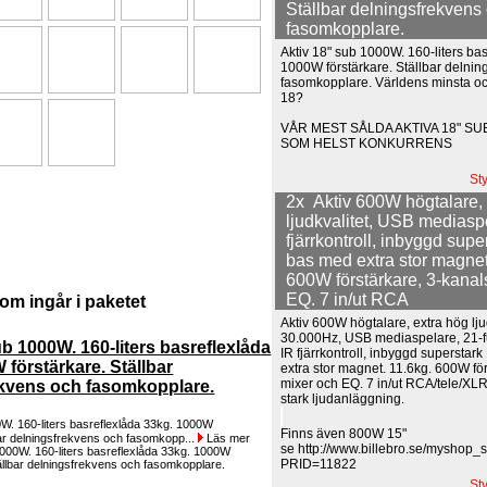
Ställbar delningsfrekvens
fasomkopplare.
Aktiv 18" sub 1000W. 160-liters ba
1000W förstärkare. Ställbar delnin
fasomkopplare. Världens minsta o
18?
VÅR MEST SÅLDA AKTIVA 18" S
SOM HELST KONKURRENS
St
2x Aktiv 600W högtalare,
ljudkvalitet, USB mediasp
fjärrkontroll, inbyggd supe
bas med extra stor magnet
600W förstärkare, 3-kanal
EQ. 7 in/ut RCA
om ingår i paketet
Aktiv 600W högtalare, extra hög lju
30.000Hz, USB mediaspelare, 21-fu
ub 1000W. 160-liters basreflexlåda
IR fjärrkontroll, inbyggd superstar
 förstärkare. Ställbar
extra stor magnet. 11.6kg. 600W fö
mixer och EQ. 7 in/ut RCA/tele/XL
ekvens och fasomkopplare.
stark ljudanläggning.
0W. 160-liters basreflexlåda 33kg. 1000W
Finns även 800W 15"
bar delningsfrekvens och fasomkopp...
Läs mer
se http://www.billebro.se/myshop_s
PRID=11822
St