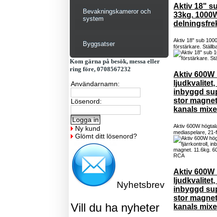
Aktiv 18" s
Bevakningskameror och
33kg. 1000W
system
delningsfr
Aktiv 18" sub 100
Byggsatser
förstärkare. Ställ
Kom gärna på besök, messa eller
ring före, 0708567232
Aktiv 600W 
ljudkvalitet
Användarnamn:
inbyggd sup
stor magnet
Lösenord:
kanals mixe
Aktiv 600W högtal
Ny kund
mediaspelare, 21-fu
Glömt ditt lösenord?
Aktiv 600W 
ljudkvalitet
Nyhetsbrev
inbyggd sup
stor magnet
Vill du ha nyheter
kanals mixe