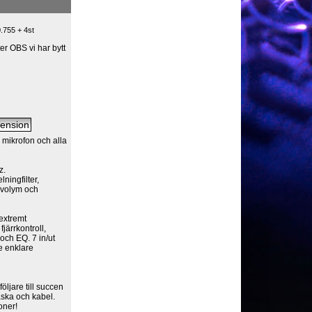
.755 + 4st
r OBS vi har bytt
mikrofon och alla
z.
ningfilter,
 volym och
extremt
järrkontroll,
och EQ. 7 in/ut
e enklare
ljare till succen
ska och kabel.
oner!