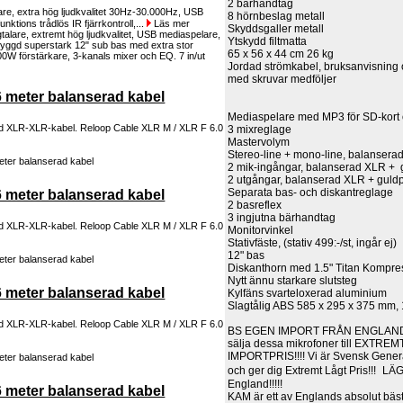
2 bärhandtag
are, extra hög ljudkvalitet 30Hz-30.000Hz, USB
8 hörnbeslag metall
nktions trådlös IR fjärrkontroll,...
Läs mer
Skyddsgaller metall
Ytskydd filtmatta
65 x 56 x 44 cm 26 kg
Jordad strömkabel, bruksanvisning 
med skruvar medföljer
 meter balanserad kabel
Mediaspelare med MP3 för SD-kort 
ad XLR-XLR-kabel. Reloop Cable XLR M / XLR F 6.0
3 mixreglage
Mastervolym
Stereo-line + mono-line, balanser
2 mik-ingångar, balanserad XLR + g
2 utgångar, balanserad XLR + guldp
Separata bas- och diskantreglage
 meter balanserad kabel
2 basreflex
3 ingjutna bärhandtag
ad XLR-XLR-kabel. Reloop Cable XLR M / XLR F 6.0
Monitorvinkel
Stativfäste, (stativ 499:-/st, ingår ej)
12" bas
Diskanthorn med 1.5" Titan Kompre
Nytt ännu starkare slutsteg
 meter balanserad kabel
Kylfäns svarteloxerad aluminium
Slagtålig ABS 585 x 295 x 375 mm, 
ad XLR-XLR-kabel. Reloop Cable XLR M / XLR F 6.0
BS EGEN IMPORT FRÅN ENGLAND: 
sälja dessa mikrofoner till EXTRE
IMPORTPRIS!!!! Vi är Svensk Gener
och ger dig Extremt Lågt Pris!!! LÄG
England!!!!!
 meter balanserad kabel
KAM är ett av Englands absolut bäs