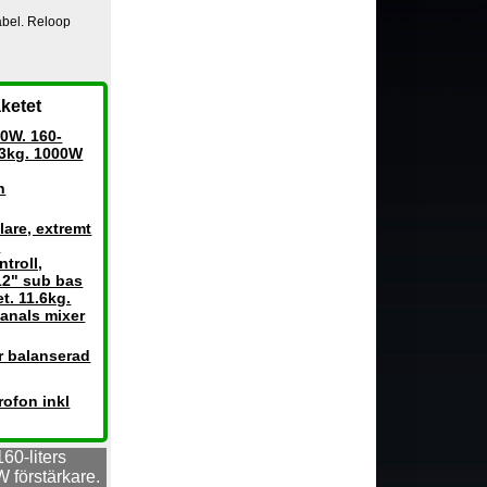
abel. Reloop
ketet
0W. 160-
 33kg. 1000W
h
are, extremt
B
ntroll,
12" sub bas
t. 11.6kg.
kanals mixer
r balanserad
ofon inkl
60-liters
 förstärkare.