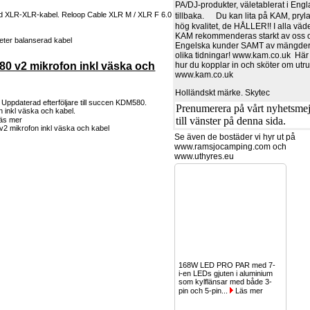
PA/DJ-produkter, väletablerat i Eng
ad XLR-XLR-kabel. Reloop Cable XLR M / XLR F 6.0
tillbaka. Du kan lita på KAM, pryla
hög kvalitet, de HÅLLER!! I alla väde
KAM rekommenderas starkt av oss
Engelska kunder SAMT av mängder a
olika tidningar! www.kam.co.uk Här
hur du kopplar in och sköter om utr
0 v2 mikrofon inkl väska och
www.kam.co.uk
Holländskt märke. Skytec
ppdaterad efterföljare till succen KDM580.
Prenumerera på vårt nyhetsmejl
 inkl väska och kabel.
till vänster på denna sida.
äs mer
Se även de bostäder vi hyr ut på
www.ramsjocamping.com och
www.uthyres.eu
168W LED PRO PAR med 7-
i-en LEDs gjuten i aluminium
som kylflänsar med både 3-
pin och 5-pin...
Läs mer