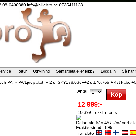
lla! 08-6400880 info@billebro.se 0735411123
ervice
Retur
Uthyrning
Samarbeta eller jobb?
Logga in
Så här 
 och PA
»
PA/Ljudpaket
»
2 st SKY178.036++2 st170.755 + 4st kabel+
Antal
12 999:-
10 399:- exkl. moms
Delbetala från 457:-/månad eller
Fraktkostnad : 895:-
Translate