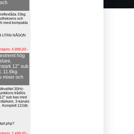
 och
sreflexlåda 33kg.
gsfrekvens och
ch mest kompakta
UB UTAN NÅGON
yckpris: 4.998,00:-
 extremt hög
elare,
rstark 12" sub
. 11.6kg.
s mixer och
dkvalitet 30Hz-
nktions trådlös
k 12" sub bas med
rstärkare, 3-kanals
R. Komplett 122db
tart.php?
yckpris: 2.499,00:-