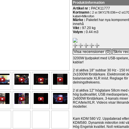
Produktinformation
Artikel nr :
PACK11777
Kortnamn :
2 st SKY178.036++2 st170
kabel+Mikrofon
Märke :
Paketet har nya komponente
innehå
Vikt :
97.20 kg
Volym :
0.44 m3
3200W ljudpaket med USB-spelare, 
kablar!
2 st aktiva 18" subbar 30 Hz - 150 H
2x1000W förstärkare. Elektroniskt del
balanserade XLR in/ut. Reglage för
delningsfrekvens.
2 st aktiva 12" högtalare 58cm med 
hög ljudkvalitet, USB mediaspelare, f
2x600W förstärkare, 3-kanals mixer 
RCA/tele/XLR. Videos visar liknand
modeller.
Kam KDM 580 V2. Uppdaterad efterfö
KDM580. Dynamisk mikrofon inkl vä
Hög Engelsk kvalitet. Noll reklamati