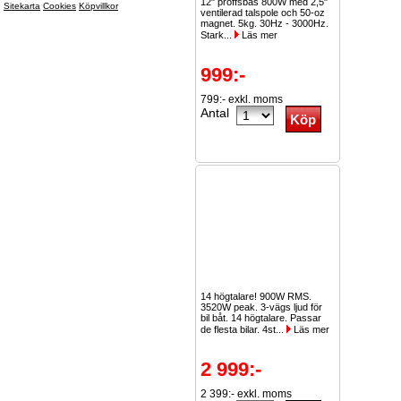
12" proffsbas 800W med 2,5"
Sitekarta
Cookies
Köpvillkor
ventilerad talspole och 50-oz
magnet. 5kg. 30Hz - 3000Hz.
Stark...
Läs mer
999:-
799:- exkl. moms
Antal
14 högtalare! 900W RMS.
3520W peak. 3-vägs ljud för
bil båt. 14 högtalare. Passar
de flesta bilar. 4st...
Läs mer
2 999:-
2 399:- exkl. moms