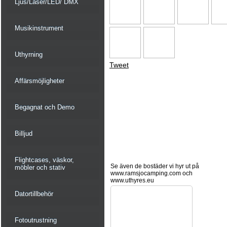
Ljus/Laser/LED/ DMX
Musikinstrument
Uthyrning
Tweet
Affärsmöjligheter
Begagnat och Demo
Billjud
Flightcases, väskor,
Se även de bostäder vi hyr ut på
möbler och stativ
www.ramsjocamping.com och
www.uthyres.eu
Datortillbehör
Fotoutrustning