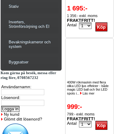
Stativ
1 695:-
1 356:- exkl. moms
FRAKTFRITT!
Inverters,
Antal
Strömförsörjning och El
Bevakningskameror och
system
Byggsatser
Kom gärna på besök, messa eller
ring före, 0708567232
400W rökmaskin med flera
olika LED ljus effekter - både
Användarnamn:
magic LED ball och 9st LED
spots i...
Läs mer
Lösenord:
999:-
Ny kund
799:- exkl. moms
FRAKTFRITT!
Glömt ditt lösenord?
Antal