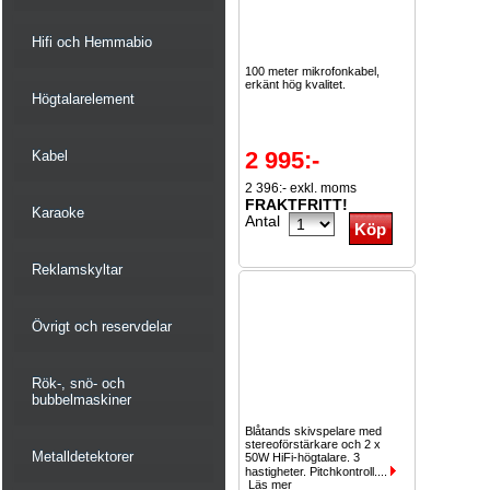
Hifi och Hemmabio
100 meter mikrofonkabel,
erkänt hög kvalitet.
Högtalarelement
2 995:-
Kabel
2 396:- exkl. moms
FRAKTFRITT!
Karaoke
Antal
Reklamskyltar
Övrigt och reservdelar
Rök-, snö- och
bubbelmaskiner
Blåtands skivspelare med
stereoförstärkare och 2 x
Metalldetektorer
50W HiFi-högtalare. 3
hastigheter. Pitchkontroll....
Läs mer