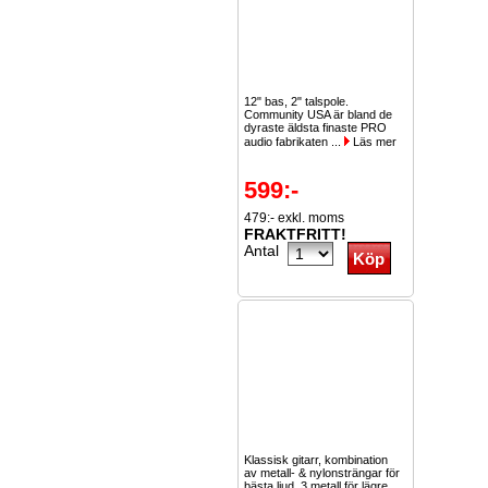
12" bas, 2" talspole.
Community USA är bland de
dyraste äldsta finaste PRO
audio fabrikaten ...
Läs mer
599:-
479:- exkl. moms
FRAKTFRITT!
Antal
Klassisk gitarr, kombination
av metall- & nylonsträngar för
bästa ljud. 3 metall för lägre