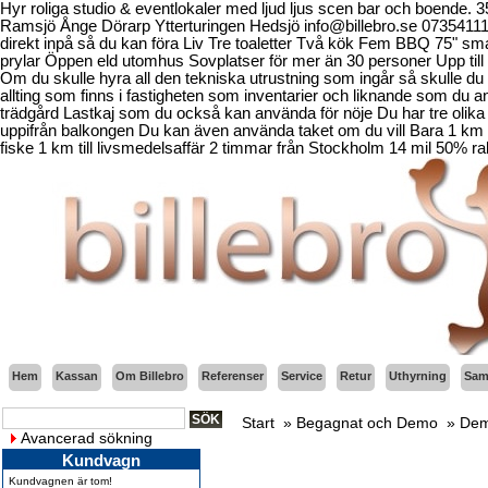
Hyr roliga studio & eventlokaler med ljud ljus scen bar och boende.
Ramsjö Ånge Dörarp Ytterturingen Hedsjö info@billebro.se 073541
direkt inpå så du kan föra Liv Tre toaletter Två kök Fem BBQ 75" sma
prylar Öppen eld utomhus Sovplatser för mer än 30 personer Upp till 
Om du skulle hyra all den tekniska utrustning som ingår så skulle du b
allting som finns i fastigheten som inventarier och liknande som d
trädgård Lastkaj som du också kan använda för nöje Du har tre olika 
uppifrån balkongen Du kan även använda taket om du vill Bara 1 km fr
fiske 1 km till livsmedelsaffär 2 timmar från Stockholm 14 mil 50% ra
Hem
Kassan
Om Billebro
Referenser
Service
Retur
Uthyrning
Sama
Start
»
Begagnat och Demo
»
Dem
Avancerad sökning
Kundvagn
Kundvagnen är tom!