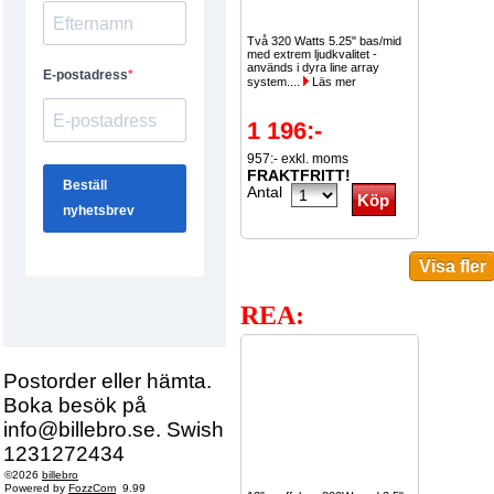
Två 320 Watts 5.25" bas/mid
med extrem ljudkvalitet -
används i dyra line array
system....
Läs mer
1 196:-
957:- exkl. moms
FRAKTFRITT!
Antal
REA:
Postorder eller hämta.
Boka besök på
info@billebro.se. Swish
1231272434
©2026
billebro
Powered by
FozzCom
9.99