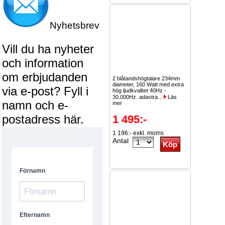
Nyhetsbrev
Vill du ha nyheter
och information
om erbjudanden
2 blåtandshögtalare 234mm
diameter, 160 Watt med extra
via e-post? Fyll i
hög ljudkvalitet 40Hz -
30.000Hz. adastra...
Läs
namn och e-
mer
postadress här.
1 495:-
1 196:- exkl. moms
Antal