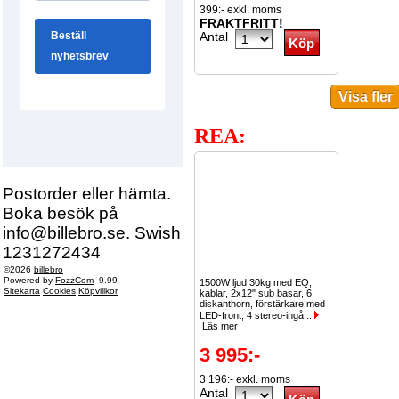
399:- exkl. moms
FRAKTFRITT!
Antal
REA:
Postorder eller hämta.
Boka besök på
info@billebro.se. Swish
1231272434
©2026
billebro
Powered by
FozzCom
9.99
1500W ljud 30kg med EQ,
Sitekarta
Cookies
Köpvillkor
kablar, 2x12" sub basar, 6
diskanthorn, förstärkare med
LED-front, 4 stereo-ingå...
Läs mer
3 995:-
3 196:- exkl. moms
Antal