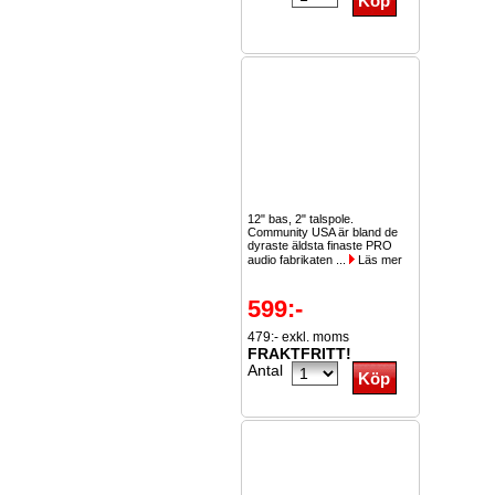
12" bas, 2" talspole.
Community USA är bland de
dyraste äldsta finaste PRO
audio fabrikaten ...
Läs mer
599:-
479:- exkl. moms
FRAKTFRITT!
Antal