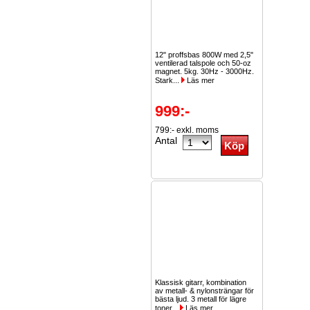
12" proffsbas 800W med 2,5"
ventilerad talspole och 50-oz
magnet. 5kg. 30Hz - 3000Hz.
Stark...
Läs mer
999:-
799:- exkl. moms
Antal
Klassisk gitarr, kombination
av metall- & nylonsträngar för
bästa ljud. 3 metall för lägre
toner...
Läs mer