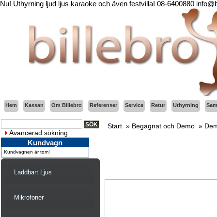
Nu! Uthyrning ljud ljus karaoke och även festvilla! 08-6400880 info@
Hem
Kassan
Om Billebro
Referenser
Service
Retur
Uthyrning
Sama
Start
»
Begagnat och Demo
»
Dem
Avancerad sökning
Kundvagn
Kundvagnen är tom!
Laddbart Ljus
Mikrofoner