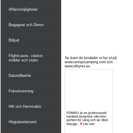
Affärsmöjligheter
Begagnat och Demo
Billjud
Flightcases, väskor,
Se även de bostäder vi hyr ut på
möbler och stativ
www.ramsjocamping.com och
www.uthyres.eu
Datortillbehör
Fotoutrustning
Hifi och Hemmabio
PDM661 är en professionell
kardioid dynamisk mikrofon,
perfekt för sång och tal. Med
Högtalarelement
inbyggt...
Läs mer