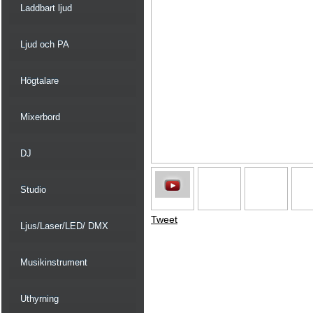
Laddbart ljud
Ljud och PA
Högtalare
Mixerbord
DJ
Studio
Tweet
Ljus/Laser/LED/ DMX
Musikinstrument
Uthyrning