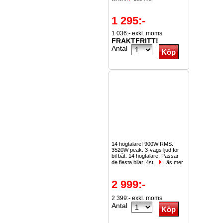
1 295:-
1 036:- exkl. moms
FRAKTFRITT!
Antal
14 högtalare! 900W RMS.
3520W peak. 3-vägs ljud för
bil båt. 14 högtalare. Passar
de flesta bilar. 4st...
Läs mer
2 999:-
2 399:- exkl. moms
Antal