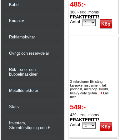
485:-
Kabel
388:- exkl. moms
FRAKTFRITT!
Karaoke
Antal
Reklamskyltar
Övrigt och reservdelar
Rök-, snö- och
bubbelmaskiner
3 mikrofoner för sång,
karaoke, instrument, tal,
podcast, med pop-skydd,
Metalldetektorer
heavy duty gjutna...
Läs
mer
549:-
Stativ
439:- exkl. moms
FRAKTFRITT!
Inverters,
Antal
Strömförsörjning och El