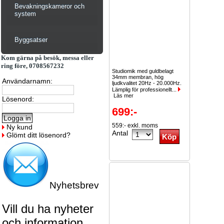
Bevakningskameror och
system
Byggsatser
Kom gärna på besök, messa eller
ring före, 0708567232
Studiomik med guldbelagt
34mm membran, hög
Användarnamn:
ljudkvalitet 20Hz - 20.000Hz.
Lämplig för professionellt...
Läs mer
Lösenord:
699:-
559:- exkl. moms
Ny kund
Antal
Glömt ditt lösenord?
Nyhetsbrev
Vill du ha nyheter
och information