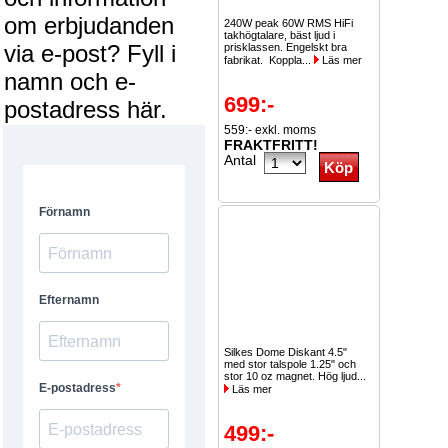
om erbjudanden
240W peak 60W RMS HiFi
takhögtalare, bäst ljud i
via e-post? Fyll i
prisklassen. Engelskt bra
fabrikat. Koppla...
Läs mer
namn och e-
699:-
postadress här.
559:- exkl. moms
FRAKTFRITT!
Antal
Silkes Dome Diskant 4.5"
med stor talspole 1.25" och
stor 10 oz magnet. Hög ljud...
Läs mer
499:-